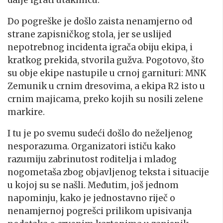
dalje igrati utakmicu.
Do pogreške je došlo zaista nenamjerno od
strane zapisničkog stola, jer se uslijed
nepotrebnog incidenta igrača obiju ekipa, i
kratkog prekida, stvorila gužva. Pogotovo, što
su obje ekipe nastupile u crnoj garnituri: MNK
Zemunik u crnim dresovima, a ekipa R2 isto u
crnim majicama, preko kojih su nosili zelene
markire.
I tu je po svemu sudeći došlo do neželjenog
nesporazuma. Organizatori ističu kako
razumiju zabrinutost roditelja i mladog
nogometaša zbog objavljenog teksta i situacije
u kojoj su se našli. Međutim, još jednom
napominju, kako je jednostavno riječ o
nenamjernoj pogrešci prilikom upisivanja