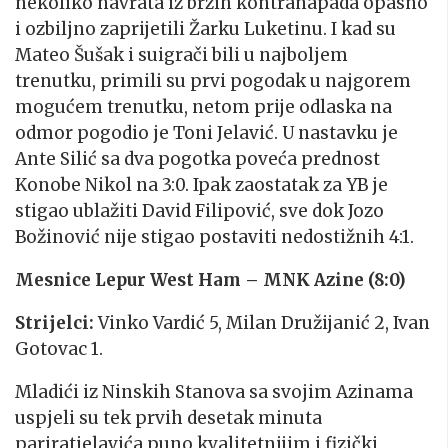
nekoliko navrata iz brzih kontranapada opasno
i ozbiljno zaprijetili Žarku Luketinu. I kad su
Mateo Šušak i suigrači bili u najboljem
trenutku, primili su prvi pogodak u najgorem
mogućem trenutku, netom prije odlaska na
odmor pogodio je Toni Jelavić. U nastavku je
Ante Silić sa dva pogotka poveća prednost
Konobe Nikol na 3:0. Ipak zaostatak za YB je
stigao ublažiti David Filipović, sve dok Jozo
Božinović nije stigao postaviti nedostižnih 4:1.
Mesnice Lepur West Ham – MNK Azine (8:0)
Strijelci:
Vinko Vardić 5, Milan Družijanić 2, Ivan
Gotovac 1.
Mladići iz Ninskih Stanova sa svojim Azinama
uspjeli su tek prvih desetak minuta
pariratielavića puno kvalitetnijim i fizički