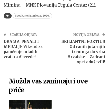
Mimina – MNK Plovanija Tegula Centar (21).
Sveti Ante Snimljevac 2026.
STARIJA OBJAVA
NOVIJA OBJAVA
DRAMA, PENALI I
BRILJANTNI FORTIUS
MEDALJE Vikend za
Od ranih jutarnjih
pamćenje mladih
treninga do vrha
vratara Abecede!
Hrvatske – Zadrani
opet oduševili!
Možda vas zanimaju i ove
priče