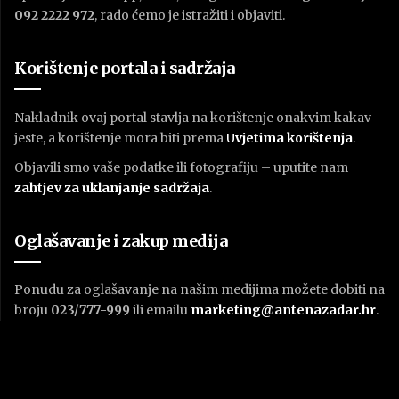
092 2222 972
, rado ćemo je istražiti i objaviti.
Korištenje portala i sadržaja
Nakladnik ovaj portal stavlja na korištenje onakvim kakav
jeste, a korištenje mora biti prema
U
vjetima korištenja
.
Objavili smo vaše podatke ili fotografiju – uputite nam
zahtjev za uklanjanje sadržaja
.
Oglašavanje i zakup medija
Ponudu za oglašavanje na našim medijima možete dobiti na
broju
023/777-999
ili emailu
marketing@antenazadar.hr
.