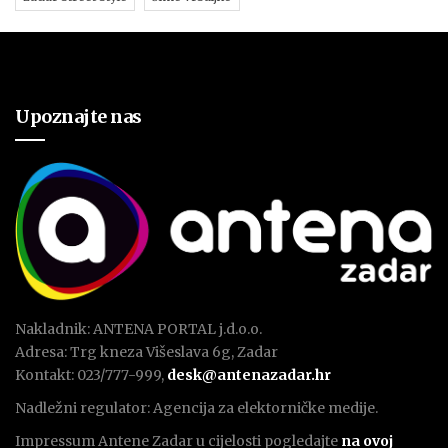
Upoznajte nas
Nakladnik: ANTENA PORTAL j.d.o.o.
Adresa: Trg kneza Višeslava 6g, Zadar
Kontakt: 023/777-999,
desk@antenazadar.hr
Nadležni regulator: Agencija za elektorničke medije.
Impressum Antene Zadar u cijelosti pogledajte
na ovoj