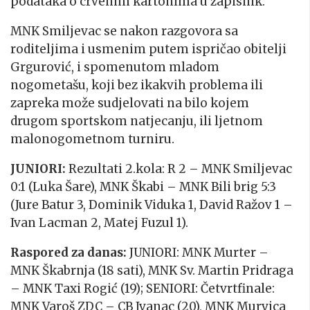
podataka o crvenim kartonima u zapisnik.
MNK Smiljevac se nakon razgovora sa
roditeljima i usmenim putem ispričao obitelji
Grgurović, i spomenutom mladom
nogometašu, koji bez ikakvih problema ili
zapreka može sudjelovati na bilo kojem
drugom sportskom natjecanju, ili ljetnom
malonogometnom turniru.
JUNIORI:
Rezultati 2.kola: R 2 – MNK Smiljevac
0:1 (Luka Šare), MNK Škabi – MNK Bili brig 5:3
(Jure Batur 3, Dominik Viduka 1, David Ražov 1 –
Ivan Lacman 2, Matej Fuzul 1).
Raspored za danas:
JUNIORI: MNK Murter –
MNK Škabrnja (18 sati), MNK Sv. Martin Pridraga
– MNK Taxi Rogić (19); SENIORI: Četvrtfinale:
MNK Varoš ZDC – CB Ivanac (20), MNK Murvica