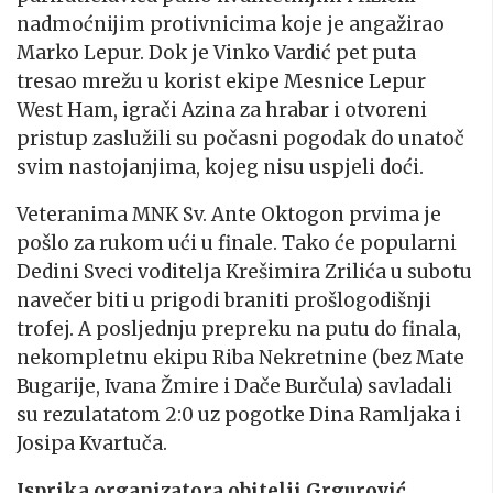
nadmoćnijim protivnicima koje je angažirao
Marko Lepur. Dok je Vinko Vardić pet puta
tresao mrežu u korist ekipe Mesnice Lepur
West Ham, igrači Azina za hrabar i otvoreni
pristup zaslužili su počasni pogodak do unatoč
svim nastojanjima, kojeg nisu uspjeli doći.
Veteranima MNK Sv. Ante Oktogon prvima je
pošlo za rukom ući u finale. Tako će popularni
Dedini Sveci voditelja Krešimira Zrilića u subotu
navečer biti u prigodi braniti prošlogodišnji
trofej. A posljednju prepreku na putu do finala,
nekompletnu ekipu Riba Nekretnine (bez Mate
Bugarije, Ivana Žmire i Dače Burčula) savladali
su rezulatatom 2:0 uz pogotke Dina Ramljaka i
Josipa Kvartuča.
Isprika organizatora obitelji Grgurović