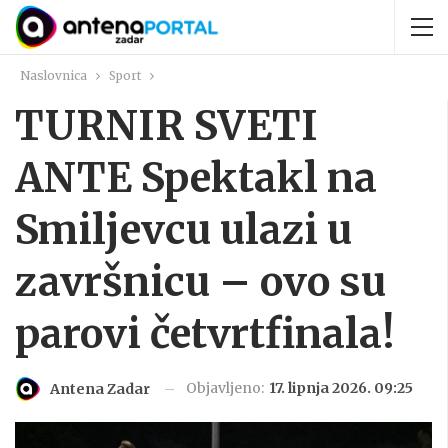
Naslovnica
Sport
TURNIR SVETI
ANTE Spektakl na
Smiljevcu ulazi u
završnicu – ovo su
parovi četvrtfinala!
Objavljeno:
17. lipnja 2026. 09:25
Antena Zadar