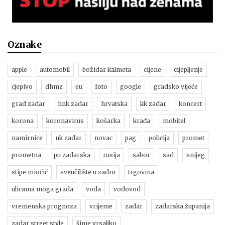
Oznake
apple
automobil
božidar kalmeta
cijene
cijepljenje
cjepivo
dhmz
eu
foto
google
gradsko vijeće
grad zadar
hnk zadar
hrvatska
kk zadar
koncert
korona
koronavirus
košarka
krađa
mobitel
namirnice
nk zadar
novac
pag
policija
promet
prometna
pu zadarska
rusija
sabor
sad
snijeg
stipe miočić
sveučilište u zadru
trgovina
ulicama moga grada
voda
vodovod
vremenska prognoza
vrijeme
zadar
zadarska županija
zadar street style
šime vrsaljko