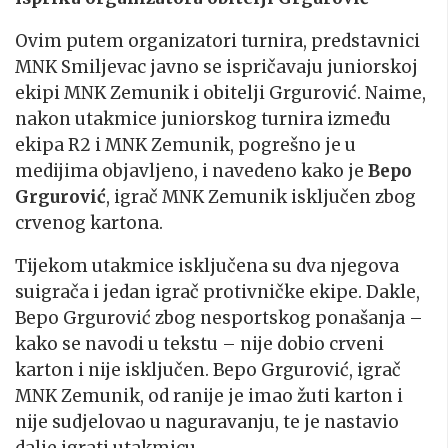
Ovim putem organizatori turnira, predstavnici
MNK Smiljevac javno se ispričavaju juniorskoj
ekipi MNK Zemunik i obitelji Grgurović. Naime,
nakon utakmice juniorskog turnira između
ekipa R2 i MNK Zemunik, pogrešno je u
medijima objavljeno, i navedeno kako je
Bepo
Grgurović
, igrač MNK Zemunik isključen zbog
crvenog kartona.
Tijekom utakmice isključena su dva njegova
suigrača i jedan igrač protivničke ekipe. Dakle,
Bepo Grgurović zbog nesportskog ponašanja –
kako se navodi u tekstu – nije dobio crveni
karton i nije isključen. Bepo Grgurović, igrač
MNK Zemunik, od ranije je imao žuti karton i
nije sudjelovao u naguravanju, te je nastavio