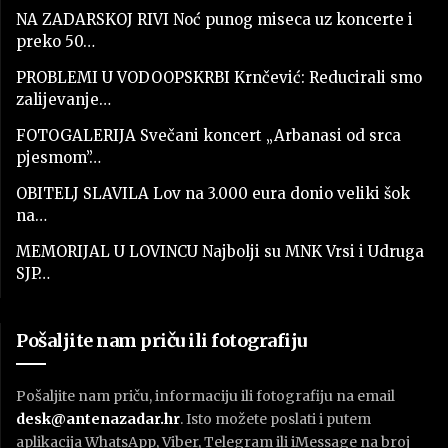
NA ZADARSKOJ RIVI Noć punog miseca uz koncerte i
preko 50…
PROBLEMI U VODOOPSKRBI Krnčević: Reducirali smo
zalijevanje…
FOTOGALERIJA Svečani koncert „Arbanasi od srca
pjesmom”…
OBITELJ SLAVILA Lov na 3.000 eura donio veliki šok
na…
MEMORIJAL U LOVINCU Najbolji su MNK Vrsi i Udruga
SJP…
Pošaljite nam priču ili fotografiju
Pošaljite nam priču, informaciju ili fotografiju na email
desk@antenazadar.hr
. Isto možete poslati i putem
aplikacija WhatsApp, Viber, Telegram ili iMessage na broj