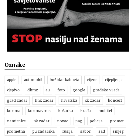
Oznake
apple
automobil
božidar kalmeta
cijene
cijepljenje
cjepivo
dhmz
eu
foto
google
gradsko vijeće
grad zadar
hnk zadar
hrvatska
kk zadar
koncert
korona
koronavirus
košarka
krađa
mobitel
namirnice
nk zadar
novac
pag
policija
promet
prometna
pu zadarska
rusija
sabor
sad
snijeg