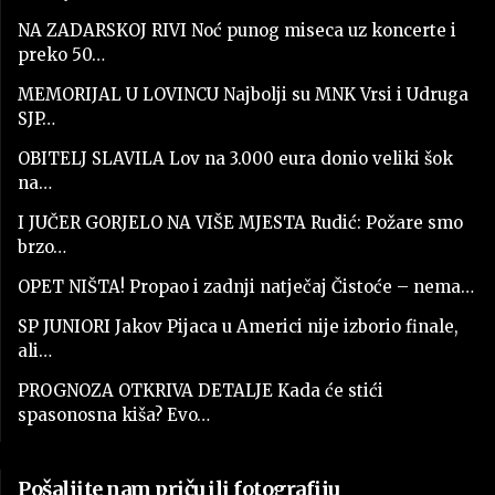
NA ZADARSKOJ RIVI Noć punog miseca uz koncerte i
preko 50…
MEMORIJAL U LOVINCU Najbolji su MNK Vrsi i Udruga
SJP…
OBITELJ SLAVILA Lov na 3.000 eura donio veliki šok
na…
I JUČER GORJELO NA VIŠE MJESTA Rudić: Požare smo
brzo…
OPET NIŠTA! Propao i zadnji natječaj Čistoće – nema…
SP JUNIORI Jakov Pijaca u Americi nije izborio finale,
ali…
PROGNOZA OTKRIVA DETALJE Kada će stići
spasonosna kiša? Evo…
Pošaljite nam priču ili fotografiju