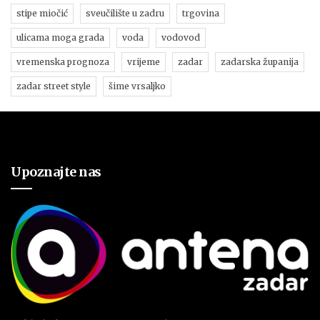
stipe miočić
sveučilište u zadru
trgovina
ulicama moga grada
voda
vodovod
vremenska prognoza
vrijeme
zadar
zadarska županija
zadar street style
šime vrsaljko
Upoznajte nas