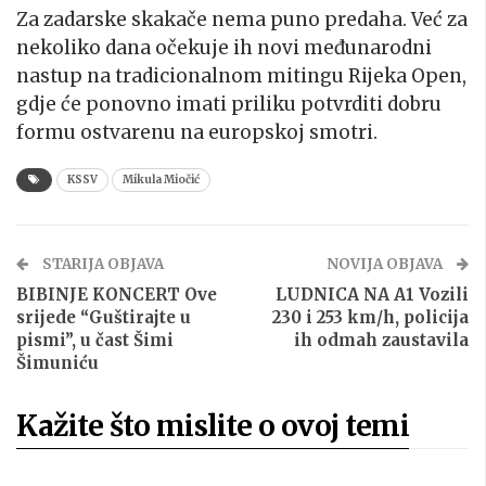
Za zadarske skakače nema puno predaha. Već za
nekoliko dana očekuje ih novi međunarodni
nastup na tradicionalnom mitingu Rijeka Open,
gdje će ponovno imati priliku potvrditi dobru
formu ostvarenu na europskoj smotri.
KSSV
Mikula Miočić
STARIJA OBJAVA
NOVIJA OBJAVA
BIBINJE KONCERT Ove
LUDNICA NA A1 Vozili
srijede “Guštirajte u
230 i 253 km/h, policija
pismi”, u čast Šimi
ih odmah zaustavila
Šimuniću
Kažite što mislite o ovoj temi