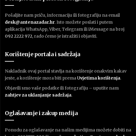
Pošaljite nam priču, informaciju ili fotografiju na email
desk@antenazadar.hr
. Isto možete poslati i putem
aplikacija WhatsApp, Viber, Telegram ili iMessage na broj
092 2222 972
, rado ćemo je istražiti i objaviti.
Korištenje portala i sadržaja
Nakladnik ovaj portal stavlja na korištenje onakvim kakav
jeste, a korištenje mora biti prema
U
vjetima korištenja
.
Objavili smo vaše podatke ili fotografiju – uputite nam
zahtjev za uklanjanje sadržaja
.
Oglašavanje i zakup medija
Ponudu za oglašavanje na našim medijima možete dobiti na