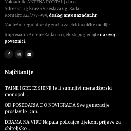
Nakladnik: ANTENA PORTAL j.d.o.o.
Adresa: Trg kneza Višeslava 6g, Zadar
Kontakt: 023/777-999,
desk@antenazadar.hr
Nadležni regulator: Agencija za elektorničke medije.
Impressum Antene Zadar u cijelosti pogledajte
na ovoj
poveznici
.
Najčitanije
TAJNE IGRE IZ SJENE Je li sumnjivi menadžerski
monopol…
OD POSEDARJA DO NOVIGRADA Sve generacije
proslavile Dan…
DRAMA NA VIRU Napala policajce tijekom prijave za
obiteljsko…