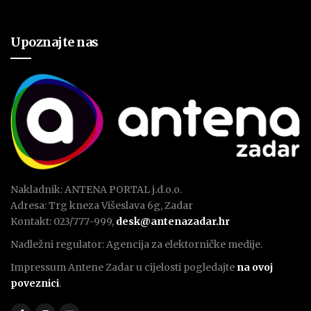
Upoznajte nas
Nakladnik: ANTENA PORTAL j.d.o.o.
Adresa: Trg kneza Višeslava 6g, Zadar
Kontakt: 023/777-999,
desk@antenazadar.hr
Nadležni regulator: Agencija za elektorničke medije.
Impressum Antene Zadar u cijelosti pogledajte
na ovoj
poveznici
.