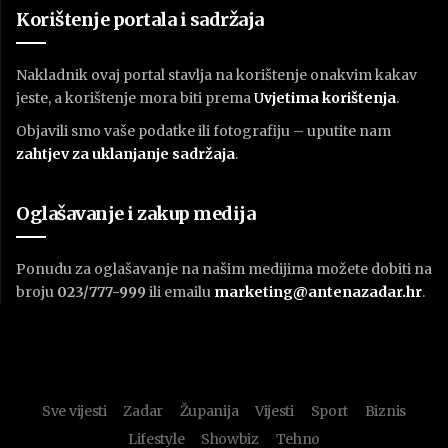
Korištenje portala i sadržaja
Nakladnik ovaj portal stavlja na korištenje onakvim kakav
jeste, a korištenje mora biti prema
U
vjetima korištenja
.
Objavili smo vaše podatke ili fotografiju – uputite nam
zahtjev za uklanjanje sadržaja
.
Oglašavanje i zakup medija
Ponudu za oglašavanje na našim medijima možete dobiti na
broju
023/777-999
ili emailu
marketing@antenazadar.hr
.
Sve vijesti
Zadar
Županija
Vijesti
Sport
Biznis
Lifestyle
Showbiz
Tehno