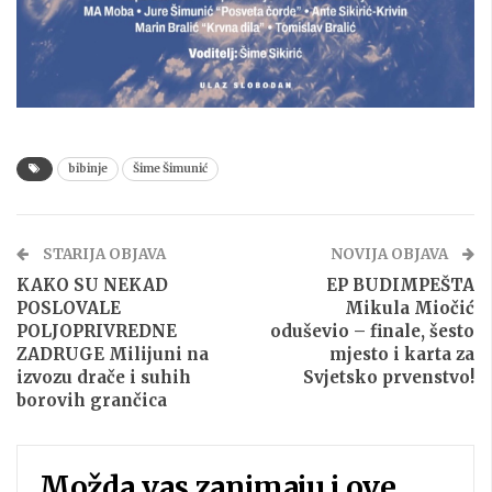
bibinje
Šime Šimunić
STARIJA OBJAVA
NOVIJA OBJAVA
KAKO SU NEKAD
EP BUDIMPEŠTA
POSLOVALE
Mikula Miočić
POLJOPRIVREDNE
oduševio – finale, šesto
ZADRUGE Milijuni na
mjesto i karta za
izvozu drače i suhih
Svjetsko prvenstvo!
borovih grančica
Možda vas zanimaju i ove