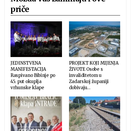
priče
JEDINSTVENA
PROJEKT KOJI MIJENJA
MANIFESTACIJA
ŽIVOTE Osobe s
Raspivano Bibinje po
invaliditetom u
45. put okuplja
Zadarskoj županiji
vrhunske klape
dobivaju…