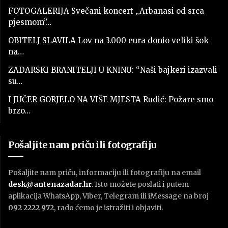
FOTOGALERIJA Svečani koncert „Arbanasi od srca
pjesmom”…
OBITELJ SLAVILA Lov na 3.000 eura donio veliki šok
na…
ZADARSKI BRANITELJI U KNINU: “Naši bajkeri izazvali
su…
I JUČER GORJELO NA VIŠE MJESTA Rudić: Požare smo
brzo…
Pošaljite nam priču ili fotografiju
Pošaljite nam priču, informaciju ili fotografiju na email
desk@antenazadar.hr
. Isto možete poslati i putem
aplikacija WhatsApp, Viber, Telegram ili iMessage na broj
092 2222 972
, rado ćemo je istražiti i objaviti.