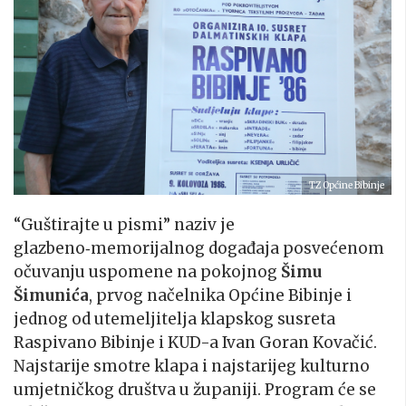
TZ Općine Bibinje
“Guštirajte u pismi” naziv je
glazbeno‑memorijalnog događaja posvećenom
očuvanju uspomene na pokojnog
Šimu
Šimunića
, prvog načelnika Općine Bibinje i
jednog od utemeljitelja klapskog susreta
Raspivano Bibinje i KUD-a Ivan Goran Kovačić.
Najstarije smotre klapa i najstarijeg kulturno
umjetničkog društva u županiji. Program će se