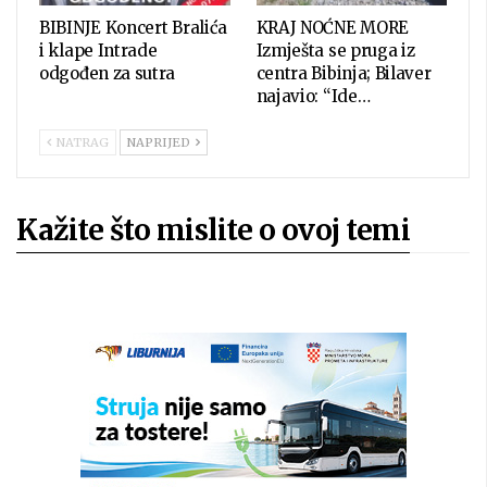
BIBINJE Koncert Bralića
KRAJ NOĆNE MORE
i klape Intrade
Izmješta se pruga iz
odgođen za sutra
centra Bibinja; Bilaver
najavio: “Ide…
NATRAG
NAPRIJED
Kažite što mislite o ovoj temi