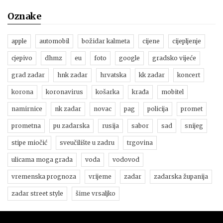
Oznake
apple
automobil
božidar kalmeta
cijene
cijepljenje
cjepivo
dhmz
eu
foto
google
gradsko vijeće
grad zadar
hnk zadar
hrvatska
kk zadar
koncert
korona
koronavirus
košarka
krađa
mobitel
namirnice
nk zadar
novac
pag
policija
promet
prometna
pu zadarska
rusija
sabor
sad
snijeg
stipe miočić
sveučilište u zadru
trgovina
ulicama moga grada
voda
vodovod
vremenska prognoza
vrijeme
zadar
zadarska županija
zadar street style
šime vrsaljko