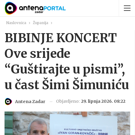
Naslovnica
Županija
BIBINJE KONCERT
Ove srijede
“Guštirajte u pismi”,
u čast Šimi Šimuniću
Objavljeno:
29. lipnja 2026. 08:22
Antena Zadar