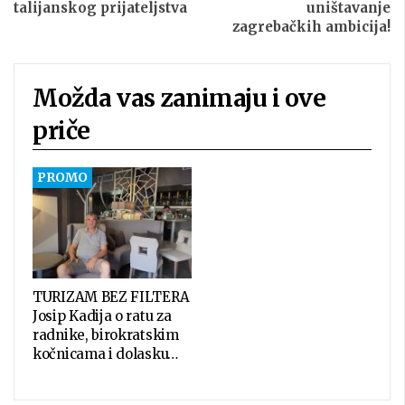
talijanskog prijateljstva
uništavanje
zagrebačkih ambicija!
Možda vas zanimaju i ove
priče
TURIZAM BEZ FILTERA
Josip Kadija o ratu za
radnike, birokratskim
kočnicama i dolasku…