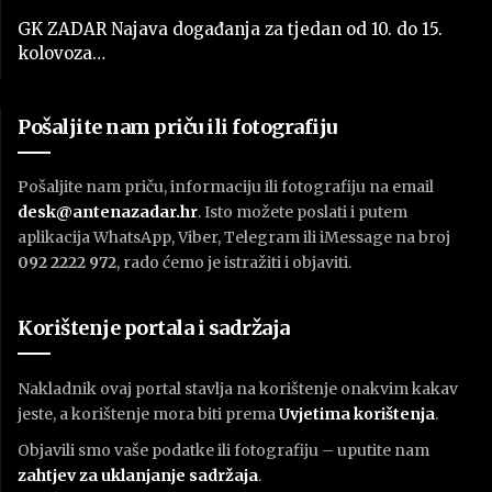
GK ZADAR Najava događanja za tjedan od 10. do 15.
kolovoza…
Pošaljite nam priču ili fotografiju
Pošaljite nam priču, informaciju ili fotografiju na email
desk@antenazadar.hr
. Isto možete poslati i putem
aplikacija WhatsApp, Viber, Telegram ili iMessage na broj
092 2222 972
, rado ćemo je istražiti i objaviti.
Korištenje portala i sadržaja
Nakladnik ovaj portal stavlja na korištenje onakvim kakav
jeste, a korištenje mora biti prema
U
vjetima korištenja
.
Objavili smo vaše podatke ili fotografiju – uputite nam
zahtjev za uklanjanje sadržaja
.