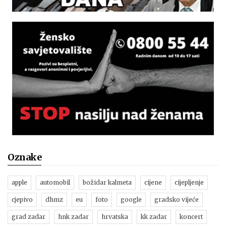
Oznake
apple
automobil
božidar kalmeta
cijene
cijepljenje
cjepivo
dhmz
eu
foto
google
gradsko vijeće
grad zadar
hnk zadar
hrvatska
kk zadar
koncert