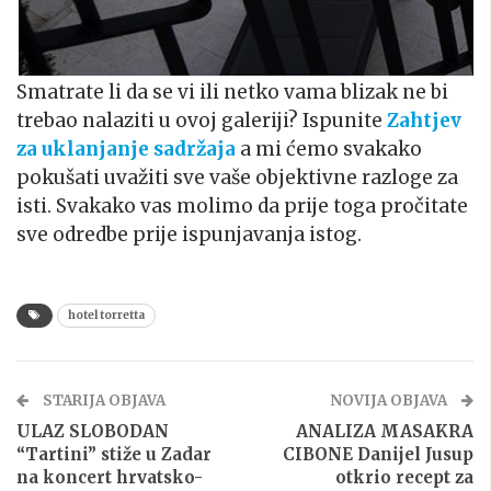
Smatrate li da se vi ili netko vama blizak ne bi
trebao nalaziti u ovoj galeriji? Ispunite
Zahtjev
za uklanjanje sadržaja
a mi ćemo svakako
pokušati uvažiti sve vaše objektivne razloge za
isti. Svakako vas molimo da prije toga pročitate
sve odredbe prije ispunjavanja istog.
hotel torretta
STARIJA OBJAVA
NOVIJA OBJAVA
ULAZ SLOBODAN
ANALIZA MASAKRA
“Tartini” stiže u Zadar
CIBONE Danijel Jusup
na koncert hrvatsko-
otkrio recept za