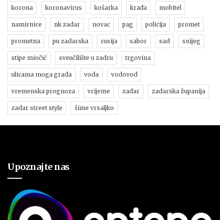
korona
koronavirus
košarka
krađa
mobitel
namirnice
nk zadar
novac
pag
policija
promet
prometna
pu zadarska
rusija
sabor
sad
snijeg
stipe miočić
sveučilište u zadru
trgovina
ulicama moga grada
voda
vodovod
vremenska prognoza
vrijeme
zadar
zadarska županija
zadar street style
šime vrsaljko
Upoznajte nas