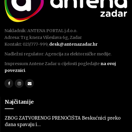
Nakladnik: ANTENA PORTAL j.d.o.o.
Adresa: Trg kneza Višeslava 6g, Zadar
Kontakt: 023/777-999,
desk@antenazadar.hr
Nadležni regulator: Agencija za elektorničke medije.
Impressum Antene Zadar u cijelosti pogledajte
na ovoj
poveznici
.
Najčitanije
ZBOG ZATVORENOG PRENOĆIŠTA Beskućnici preko
dana spavaju i…