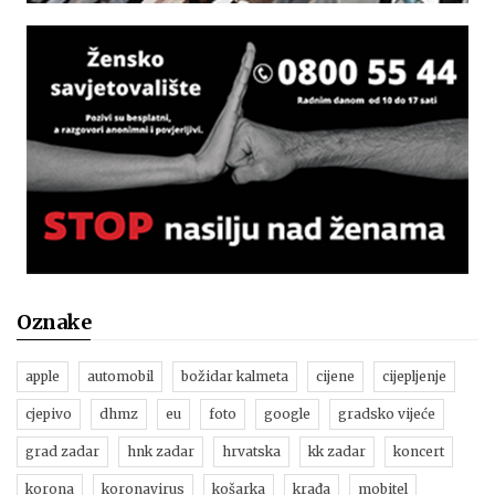
Oznake
apple
automobil
božidar kalmeta
cijene
cijepljenje
cjepivo
dhmz
eu
foto
google
gradsko vijeće
grad zadar
hnk zadar
hrvatska
kk zadar
koncert
korona
koronavirus
košarka
krađa
mobitel