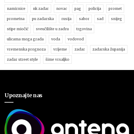
namirnice
nk zadar
novac
pag
policija
promet
prometna
pu zadarska
rusija
sabor
sad
snijeg
stipe miočić
sveučilište u zadru
trgovina
ulicama moga grada
voda
vodovod
vremenska prognoza
vrijeme
zadar
zadarska županija
zadar street style
šime vrsaljko
Upoznajte nas