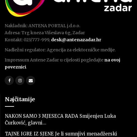
Nakladnik: ANTENA PORTAL j.d.o.o.
Adresa: Trg kneza Višeslava 6g, Zadar
Kontakt: 023/777-999,
desk@antenazadar.hr
Nadležni regulator: Agencija za elektorničke medije.
Impressum Antene Zadar u cijelosti pogledajte
na ovoj
poveznici
.
Najčitanije
NAKON SAMO 3 MJESECA RADA Smijenjen Luka
Čurković, glavni…
TAJNE IGRE IZ SJENE Je li sumnjivi menadžerski