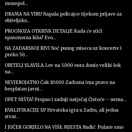
monopol…
DRAMA NA VIRU Napala policajce tijekom prijave za
obiteljsko…
PROGNOZA OTKRIVA DETALJE Kada će stići
spasonosna kiša? Evo…
NA ZADARSKOJ RIVI Noć punog miseca uz koncerte i
preko 50…
OBITELJ SLAVILA Lov na 3.000 eura donio veliki šok
na…
NEVJEROJATNO Čak 10.000 Zadrana ima pravo na
besplatan javni…
OPET NIŠTA! Propao i zadnji natječaj Čistoće – nema…
KVALIFIKACIJE SP Hrvatska igra u Zadru, ali jedna
stvar…
I JUČER GORJELO NA VIŠE MJESTA Rudić: Požare smo