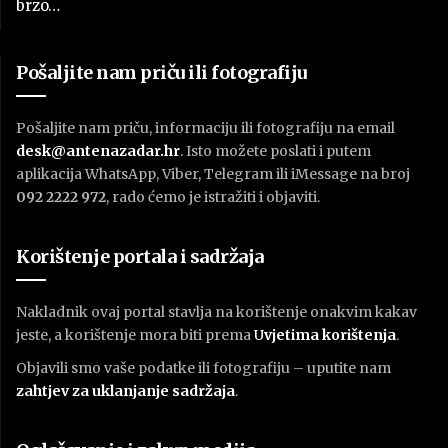
brzo…
Pošaljite nam priču ili fotografiju
Pošaljite nam priču, informaciju ili fotografiju na email
desk@antenazadar.hr
. Isto možete poslati i putem
aplikacija WhatsApp, Viber, Telegram ili iMessage na broj
092 2222 972
, rado ćemo je istražiti i objaviti.
Korištenje portala i sadržaja
Nakladnik ovaj portal stavlja na korištenje onakvim kakav
jeste, a korištenje mora biti prema
U
vjetima korištenja
.
Objavili smo vaše podatke ili fotografiju – uputite nam
zahtjev za uklanjanje sadržaja
.