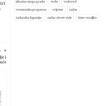
ulicama moga grada
voda
vodovod
ici
e
vremenska prognoza
vrijeme
zadar
zadarska županija
zadar street style
šime vrsaljko
A
je i
ruće