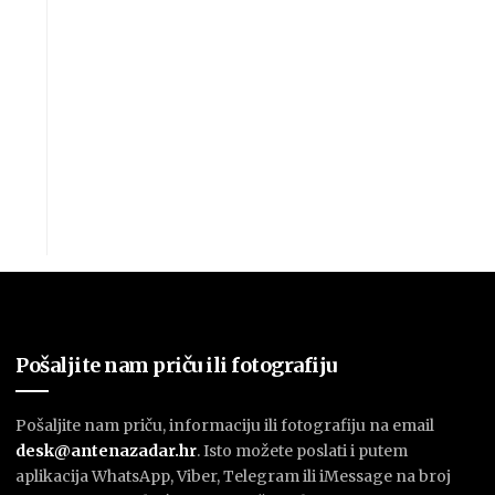
Pošaljite nam priču ili fotografiju
Pošaljite nam priču, informaciju ili fotografiju na email
desk@antenazadar.hr
. Isto možete poslati i putem
aplikacija WhatsApp, Viber, Telegram ili iMessage na broj