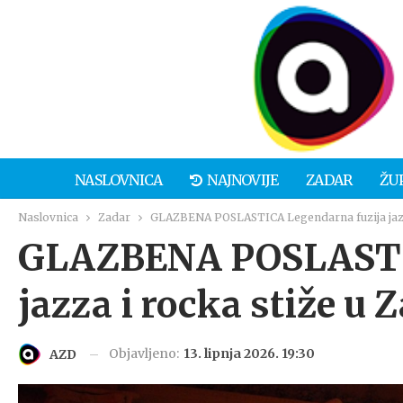
NASLOVNICA
NAJNOVIJE
ZADAR
ŽU
Naslovnica
Zadar
GLAZBENA POSLASTICA Legendarna fuzija jazza 
GLAZBENA POSLASTIC
jazza i rocka stiže u 
Objavljeno:
13. lipnja 2026. 19:30
AZD