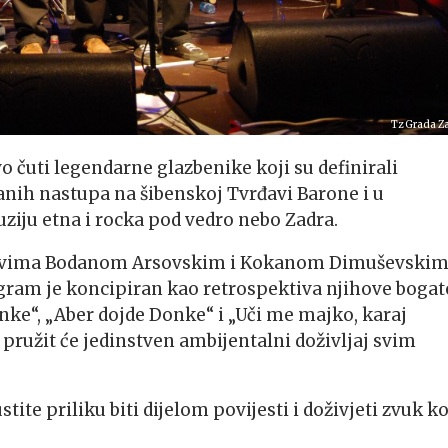
Tz Grada Z
vo čuti legendarne glazbenike koji su definirali
nih nastupa na šibenskoj Tvrđavi Barone i u
iju etna i rocka pod vedro nebo Zadra.
novima Bodanom Arsovskim i Kokanom
Dimuševski
ram je koncipiran kao retrospektiva njihove bogat
nke“, „Aber dojde Donke“ i „Uči me majko, karaj
užit će jedinstven ambijentalni doživljaj svim
tite priliku biti dijelom povijesti i doživjeti zvuk ko