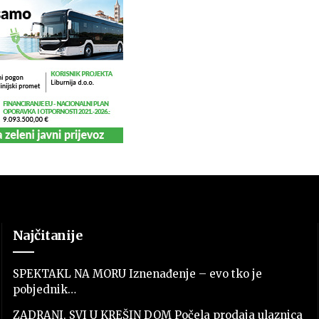
Najčitanije
SPEKTAKL NA MORU Iznenađenje – evo tko je
pobjednik…
ZADRANI, SVI U KREŠIN DOM Počela prodaja ulaznica