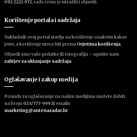
092 2222 972
, rado ćemo je istražiti i objaviti.
Korištenje portala i sadržaja
Nakladnik ovaj portal stavlja na korištenje onakvim kakav
jeste, a korištenje mora biti prema
U
vjetima korištenja
.
Objavili smo vaše podatke ili fotografiju – uputite nam
zahtjev za uklanjanje sadržaja
.
Oglašavanje i zakup medija
Ponudu za oglašavanje na našim medijima možete dobiti
na broju
023/777-999
ili emailu
marketing@antenazadar.hr
.