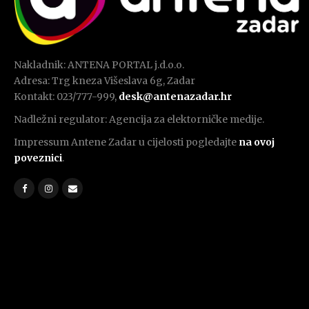
Nakladnik: ANTENA PORTAL j.d.o.o.
Adresa: Trg kneza Višeslava 6g, Zadar
Kontakt: 023/777-999,
desk@antenazadar.hr
Nadležni regulator: Agencija za elektorničke medije.
Impressum Antene Zadar u cijelosti pogledajte
na ovoj
poveznici
.