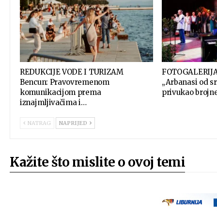
REDUKCIJE VODE I TURIZAM
FOTOGALERIJA 
Bencun: Pravovremenom
„Arbanasi od s
komunikacijom prema
privukao brojne
iznajmljivačima i…
NATRAG
NAPRIJED
Kažite što mislite o ovoj temi