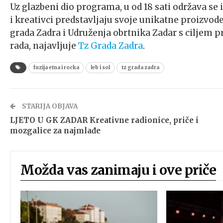
Uz glazbeni dio programa, u od 18 sati održava se
i kreativci predstavljaju svoje unikatne proizvode
grada Zadra i Udruženja obrtnika Zadar s ciljem p
rada, najavljuje
Tz Grada Zadra
.
fuzija etna i rocka
leb i sol
tz grada zadra
STARIJA OBJAVA
LJETO U GK ZADAR Kreativne radionice, priče i
mozgalice za najmlađe
Možda vas zanimaju i ove priče