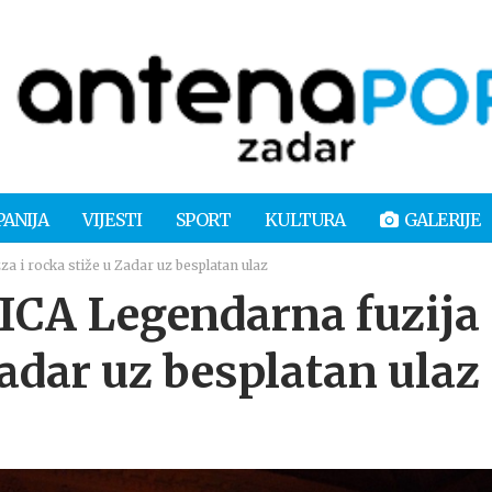
PANIJA
VIJESTI
SPORT
KULTURA
GALERIJE
i rocka stiže u Zadar uz besplatan ulaz
A Legendarna fuzija
Zadar uz besplatan ulaz