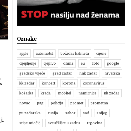
adra
Oznake
apple
automobil
božidar kalmeta
cijene
cijepljenje
cjepivo
dhmz
eu
foto
google
gradsko vijeće
grad zadar
hnk zadar
hrvatska
m
,
kk zadar
koncert
korona
koronavirus
e
košarka
krađa
mobitel
namirnice
nk zadar
novac
pag
policija
promet
prometna
pu zadarska
rusija
sabor
sad
snijeg
ji
stipe miočić
sveučilište u zadru
trgovina