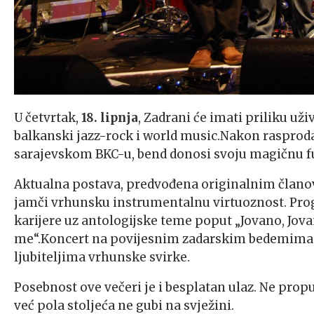
U četvrtak,
18. lipnja
, Zadrani će imati priliku uži
balkanski jazz-rock i world music
.
Nakon rasproda
sarajevskom BKC-u, bend donosi svoju magičnu fuz
Aktualna postava, predvođena originalnim čla
jamči vrhunsku instrumentalnu virtuoznost. Prog
karijere uz antologijske teme poput „Jovano, Jova
me“.Koncert na povijesnim zadarskim bedemima pr
ljubiteljima vrhunske svirke.
Posebnost ove večeri je i besplatan ulaz. Ne propus
već pola stoljeća ne gubi na svježini
.