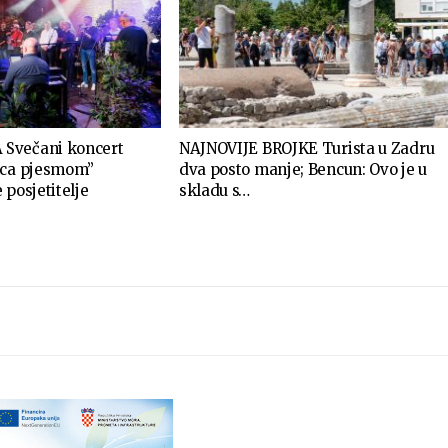
Svečani koncert
NAJNOVIJE BROJKE Turista u Zadru
rca pjesmom”
dva posto manje; Bencun: Ovo je u
 posjetitelje
skladu s…