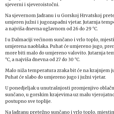
sjeverni i sjeveroistočni.
Na sjevernom Jadranu i u Gorskoj Hrvatskoj pret
umjeren južni i jugozapadni vjetar. Jutarnja temper
a najviša dnevna uglavnom od 26 do 29 °C.
I u Dalmaciji većinom sunčano i vrlo toplo, mjest
umjerena naoblaka. Puhat će umjereno jugo, pre
more biti malo do umjereno valovito. Jutarnja temp
°C, a najviša dnevna od 27 do 30 °C.
Malo niža temperatura zraka bit će na krajnjem j
Puhat će slabo do umjereno jugo i južni vjetar.
U ponedjeljak u unutrašnjosti promjenjivo oblačn
sunčano, u gorskim krajevima uz malu vjerojatnost
postupno sve toplije.
Na Jadranu pretežno sunčano i vrlo toplo, mjestim