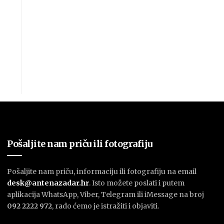
Pošaljite nam priču ili fotografiju
Pošaljite nam priču, informaciju ili fotografiju na email
desk@antenazadar.hr
. Isto možete poslati i putem
aplikacija WhatsApp, Viber, Telegram ili iMessage na broj
092 2222 972
, rado ćemo je istražiti i objaviti.