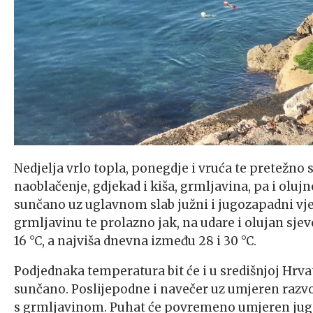
Nedjelja vrlo topla, ponegdje i vruća te pretežn
naoblačenje, gdjekad i kiša, grmljavina, pa i olu
sunčano uz uglavnom slab južni i jugozapadni vjet
grmljavinu te prolazno jak, na udare i olujan sjev
16 °C, a najviša dnevna između 28 i 30 °C.
Podjednaka temperatura bit će i u središnjoj Hrva
sunčano. Poslijepodne i navečer uz umjeren razv
s grmljavinom. Puhat će povremeno umjeren jugoz