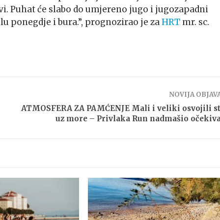
i. Puhat će slabo do umjereno jugo i jugozapadni
lu ponegdje i bura.”, prognozirao je za
HRT
mr. sc.
NOVIJA OBJAV
ATMOSFERA ZA PAMĆENJE Mali i veliki osvojili s
uz more – Privlaka Run nadmašio očekiv