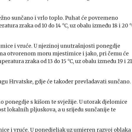
ežno sunčano i vrlo toplo. Puhat će povremeno
atura zraka od 10 do 14 °C, uz obalu između 18 i 20 °
imice i vruće. U njezinoj unutrašnjosti ponegdje
ma otvorenom moru mjestimice i jako, pri čemu će
eratura zraka od 13 do 15 °C, uz obalu između 19 i 2
ugu Hrvatske, gdje će također prevladavati sunčano.
o ponegdje s kišom te svježije. U utorak djelomice
 lokalnih pljuskova, a u srijedu sunčanije te
ice i vruće. U ponedjeljak uz umjeren razvoj oblaka