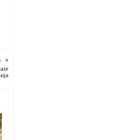
A
taze
anja