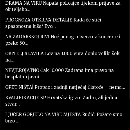
DRAMA NA VIRU Napala policajce tijekom prijave za
obiteljsko…
PROGNOZA OTKRIVA DETALJE Kada će stići
spasonosna kiša? Evo…
NA ZADARSKOJ RIVI Noć punog miseca uz koncerte i
preko 50…
OBITELJ SLAVILA Lov na 3.000 eura donio veliki šok
na…
NEVJEROJATNO Čak 10.000 Zadrana ima pravo na
besplatan javni…
OPET NIŠTA! Propao i zadnji natječaj Čistoće – nema…
KVALIFIKACIJE SP Hrvatska igra u Zadru, ali jedna
stvar…
I JUČER GORJELO NA VIŠE MJESTA Rudić: Požare smo
brzo…