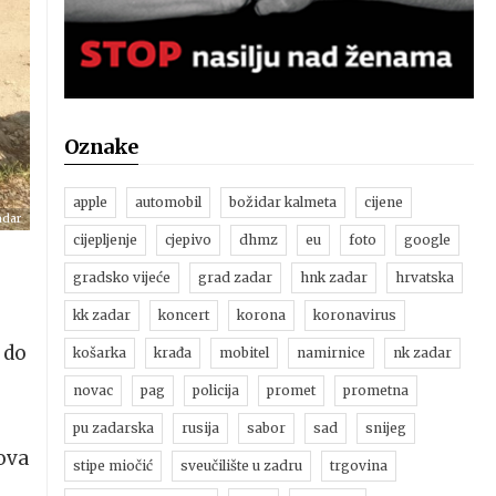
Oznake
apple
automobil
božidar kalmeta
cijene
adar
cijepljenje
cjepivo
dhmz
eu
foto
google
gradsko vijeće
grad zadar
hnk zadar
hrvatska
kk zadar
koncert
korona
koronavirus
 do
košarka
krađa
mobitel
namirnice
nk zadar
novac
pag
policija
promet
prometna
pu zadarska
rusija
sabor
sad
snijeg
ova
stipe miočić
sveučilište u zadru
trgovina