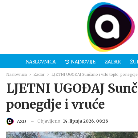
NASLOVNICA
NAJNOVIJE
ZADAR
ŽU
Naslovnica
Zadar
LJETNI UGOĐAJ Sunčano i vrlo toplo, ponegdje 
LJETNI UGOĐAJ Sunčan
ponegdje i vruće
Objavljeno:
14. lipnja 2026. 08:26
AZD