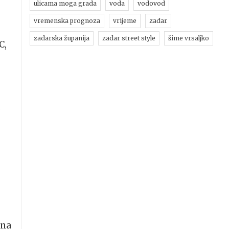
ulicama moga grada
voda
vodovod
vremenska prognoza
vrijeme
zadar
zadarska županija
zadar street style
šime vrsaljko
C,
1
 na