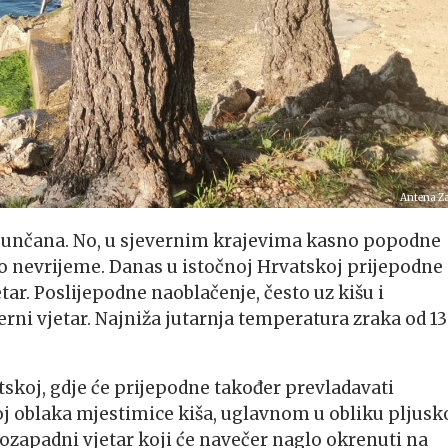
Antena Z
o sunčana. No, u sjevernim krajevima kasno popodne
jno nevrijeme. Danas u istočnoj Hrvatskoj prijepodne
ar. Poslijepodne naoblačenje, često uz kišu i
erni vjetar. Najniža jutarnja temperatura zraka od 13
tskoj, gdje će prijepodne također prevladavati
oj oblaka mjestimice kiša, uglavnom u obliku pljusk
apadni vjetar koji će navečer naglo okrenuti na