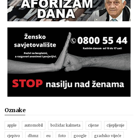
Oznake
apple
automobil
božidar kalmeta
cijene
cijepljenje
cjepivo
dhmz
eu
foto
google
gradsko vijeće