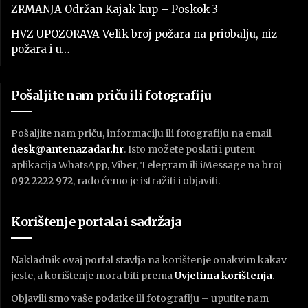
ZRMANJA Održan Kajak kup – Poskok 3
HVZ UPOZORAVA Velik broj požara na priobalju, niz
požara i u…
Pošaljite nam priču ili fotografiju
Pošaljite nam priču, informaciju ili fotografiju na email
desk@antenazadar.hr
. Isto možete poslati i putem
aplikacija WhatsApp, Viber, Telegram ili iMessage na broj
092 2222 972
, rado ćemo je istražiti i objaviti.
Korištenje portala i sadržaja
Nakladnik ovaj portal stavlja na korištenje onakvim kakav
jeste, a korištenje mora biti prema
U
vjetima korištenja
.
Objavili smo vaše podatke ili fotografiju – uputite nam