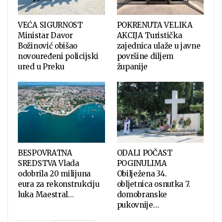
VEĆA SIGURNOST
POKRENUTA VELIKA
Ministar Davor
AKCIJA Turistička
Božinović obišao
zajednica ulaže u javne
novouređeni policijski
površine diljem
ured u Preku
županije
BESPOVRATNA
ODALI POČAST
SREDSTVA Vlada
POGINULIMA
odobrila 20 milijuna
Obilježena 34.
eura za rekonstrukciju
obljetnica osnutka 7.
luka Maestral…
domobranske
pukovnije…