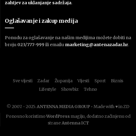
zahtjev za uklanjanje sadržaja
.
Oglašavanje i zakup medija
Ponudu za oglašavanje na našim medijima možete dobiti na
broju
023/777-999
ili emailu
marketing@antenazadar.hr
.
Sve vijesti
Zadar
Županija
Vijesti
Sport
Biznis
Lifestyle
Showbiz
Tehno
© 2007. - 2025.
ANTENNA MEDIA GROUP
• Made with ♥ in ZD
Ponosno koristimo
WordPress
magiju, dodatno začinjenu od
strane
Antenna ICT