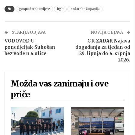
gospodarsko vijeće
hgk
zadarska županija
STARIJA OBJAVA
NOVIJA OBJAVA
VODOVOD U
GK ZADAR Najava
ponedjeljak Sukošan
događanja za tjedan od
bez vode u 4 ulice
29. lipnja do 4. srpnja
2026.
Možda vas zanimaju i ove
priče