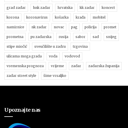
grad zadar
hnk zadar
hrvatska
kk zadar
koncert
korona
koronavirus
košarka
krađa
mobitel
namirnice
nk zadar
novac
pag
policija
promet
prometna
pu zadarska
rusija
sabor
sad
snijeg
stipe miočić
sveučilište u zadru
trgovina
ulicama moga grada
voda
vodovod
vremenska prognoza
vrijeme
zadar
zadarska županija
zadar street style
šime vrsaljko
Upoznajte nas