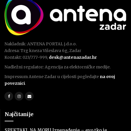
Nakladnik: ANTENA PORTAL j.d.o.o.
Adresa: Trg kneza Višeslava 6g, Zadar
Kontakt: 023/777-999,
desk@antenazadar.hr
Nadležni regulator: Agencija za elektorničke medije.
Impressum Antene Zadar u cijelosti pogledajte
na ovoj
poveznici
.
Najčitanije
SPEKTAKL NA MORU Iznenađenje – evo tko je