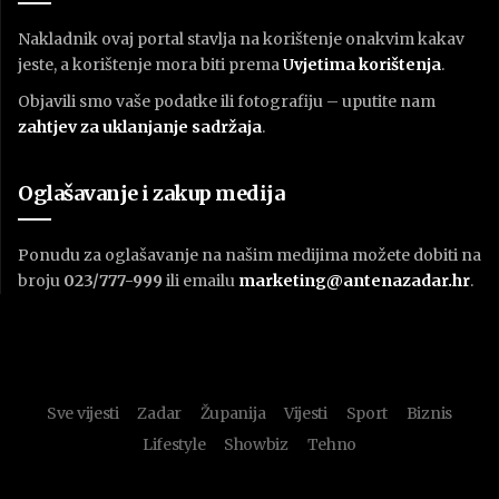
Nakladnik ovaj portal stavlja na korištenje onakvim kakav
jeste, a korištenje mora biti prema
U
vjetima korištenja
.
Objavili smo vaše podatke ili fotografiju – uputite nam
zahtjev za uklanjanje sadržaja
.
Oglašavanje i zakup medija
Ponudu za oglašavanje na našim medijima možete dobiti na
broju
023/777-999
ili emailu
marketing@antenazadar.hr
.
Sve vijesti
Zadar
Županija
Vijesti
Sport
Biznis
Lifestyle
Showbiz
Tehno