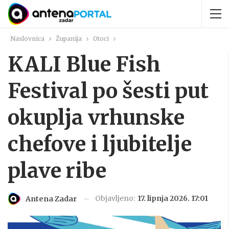
Naslovnica
Županija
Otoci
KALI Blue Fish
Festival po šesti put
okuplja vrhunske
chefove i ljubitelje
plave ribe
Objavljeno:
17. lipnja 2026. 17:01
Antena Zadar