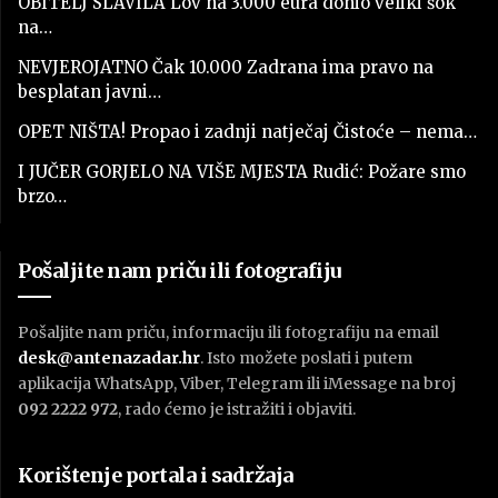
OBITELJ SLAVILA Lov na 3.000 eura donio veliki šok
na…
NEVJEROJATNO Čak 10.000 Zadrana ima pravo na
besplatan javni…
OPET NIŠTA! Propao i zadnji natječaj Čistoće – nema…
I JUČER GORJELO NA VIŠE MJESTA Rudić: Požare smo
brzo…
Pošaljite nam priču ili fotografiju
Pošaljite nam priču, informaciju ili fotografiju na email
desk@antenazadar.hr
. Isto možete poslati i putem
aplikacija WhatsApp, Viber, Telegram ili iMessage na broj
092 2222 972
, rado ćemo je istražiti i objaviti.
Korištenje portala i sadržaja