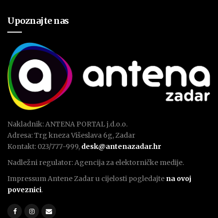
Upoznajte nas
Nakladnik: ANTENA PORTAL j.d.o.o.
Adresa: Trg kneza Višeslava 6g, Zadar
Kontakt: 023/777-999,
desk@antenazadar.hr
Nadležni regulator: Agencija za elektorničke medije.
Impressum Antene Zadar u cijelosti pogledajte
na ovoj
poveznici
.