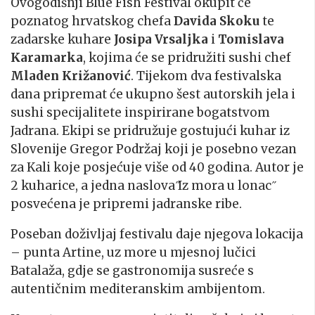
Ovogodišnji Blue Fish Festival okupit će
poznatog hrvatskog chefa
Davida Skoku
te
zadarske kuhare
Josipa Vrsaljka
i
Tomislava
Karamarka
, kojima će se pridružiti sushi chef
Mladen Križanović
. Tijekom dva festivalska
dana pripremat će ukupno šest autorskih jela i
sushi specijalitete inspirirane bogatstvom
Jadrana. Ekipi se pridružuje gostujući kuhar iz
Slovenije Gregor Podržaj koji je posebno vezan
za Kali koje posjećuje više od 40 godina. Autor je
2 kuharice, a jedna naslova ̋Iz mora u lonac ̋
posvećena je pripremi jadranske ribe.
Poseban doživljaj festivalu daje njegova lokacija
– punta Artine, uz more u mjesnoj lučici
Batalaža, gdje se gastronomija susreće s
autentičnim mediteranskim ambijentom.