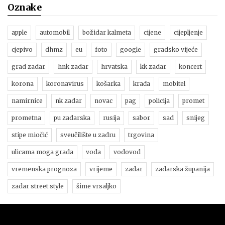
Oznake
apple
automobil
božidar kalmeta
cijene
cijepljenje
cjepivo
dhmz
eu
foto
google
gradsko vijeće
grad zadar
hnk zadar
hrvatska
kk zadar
koncert
korona
koronavirus
košarka
krađa
mobitel
namirnice
nk zadar
novac
pag
policija
promet
prometna
pu zadarska
rusija
sabor
sad
snijeg
stipe miočić
sveučilište u zadru
trgovina
ulicama moga grada
voda
vodovod
vremenska prognoza
vrijeme
zadar
zadarska županija
zadar street style
šime vrsaljko