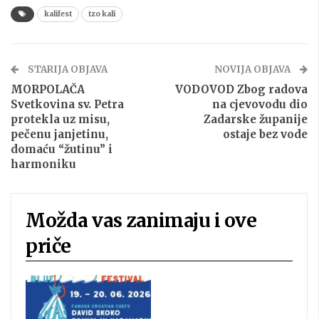
kalifest
tzo kali
STARIJA OBJAVA
NOVIJA OBJAVA
MORPOLAČA
VODOVOD Zbog radova
Svetkovina sv. Petra
na cjevovodu dio
protekla uz misu,
Zadarske županije
pečenu janjetinu,
ostaje bez vode
domaću “žutinu” i
harmoniku
Možda vas zanimaju i ove
priče