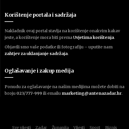
Korištenje portala i sadržaja
Nakladnik ovaj portal stavlja na korištenje onakvim kakav
jeste, a korištenje mora biti prema
U
vjetima korištenja
.
Objavili smo vaše podatke ili fotografiju – uputite nam
zahtjev za uklanjanje sadržaja
.
Oglašavanje i zakup medija
Ponudu za oglašavanje na našim medijima možete dobiti na
broju
023/777-999
ili emailu
marketing@antenazadar.hr
.
Sve vijesti
Zadar
Županija
Vijesti
Sport
Biznis