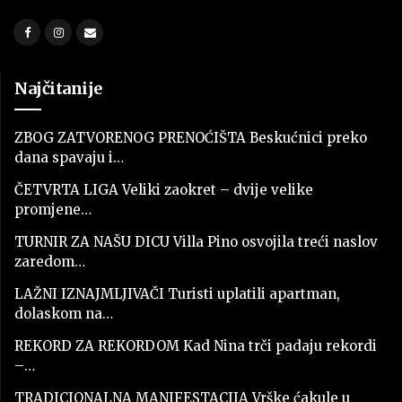
Najčitanije
ZBOG ZATVORENOG PRENOĆIŠTA Beskućnici preko
dana spavaju i…
ČETVRTA LIGA Veliki zaokret – dvije velike
promjene…
TURNIR ZA NAŠU DICU Villa Pino osvojila treći naslov
zaredom…
LAŽNI IZNAJMLJIVAČI Turisti uplatili apartman,
dolaskom na…
REKORD ZA REKORDOM Kad Nina trči padaju rekordi
–…
TRADICIONALNA MANIFESTACIJA Vrške ćakule u