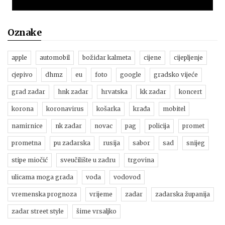
Oznake
apple
automobil
božidar kalmeta
cijene
cijepljenje
cjepivo
dhmz
eu
foto
google
gradsko vijeće
grad zadar
hnk zadar
hrvatska
kk zadar
koncert
korona
koronavirus
košarka
krađa
mobitel
namirnice
nk zadar
novac
pag
policija
promet
prometna
pu zadarska
rusija
sabor
sad
snijeg
stipe miočić
sveučilište u zadru
trgovina
ulicama moga grada
voda
vodovod
vremenska prognoza
vrijeme
zadar
zadarska županija
zadar street style
šime vrsaljko