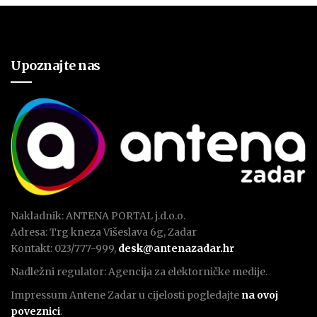
Upoznajte nas
Nakladnik: ANTENA PORTAL j.d.o.o.
Adresa: Trg kneza Višeslava 6g, Zadar
Kontakt: 023/777-999,
desk@antenazadar.hr
Nadležni regulator: Agencija za elektorničke medije.
Impressum Antene Zadar u cijelosti pogledajte
na ovoj
poveznici
.