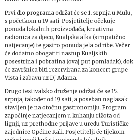
Prvi dio programa održat će se 1. srpnja u Mulu,
s početkom u 19 sati. Posjetitelje očekuje
ponuda lokalnih proizvođača, kreativna
radionica za djecu, Kualjska alka (simpatično
natjecanje) te gastro ponuda jela od ribe. Večer
će dodatno obogatiti nastup Kualjskih
posestrina i pobratina (ovaj put pomladak), dok
će završnica biti rezervirana za koncert grupe
Vista i zabavu uz DJ Adama.
Drugo festivalsko druženje održat će se 15.
srpnja, također od 19 sati, a poseban naglasak
stavljen je na otočnu gastronomiju. Program
započinje natjecanjem u kuhanju rižota od
lignji, uz prethodne prijave u uredu Turističke
zajednice Općine Kali. Posjetitelji će tijekom
večeri moći kušati proizvode lokalnih