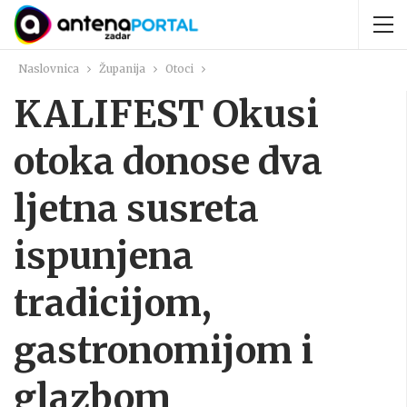
Naslovnica
Županija
Otoci
KALIFEST Okusi
otoka donose dva
ljetna susreta
ispunjena
tradicijom,
gastronomijom i
glazbom