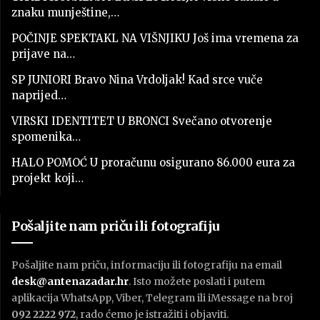
znaku munještine,…
POČINJE SPEKTAKL NA VIŠNJIKU Još ima vremena za
prijave na…
SP JUNIORI Bravo Nina Vrdoljak! Kad srce vuče
naprijed…
VIRSKI IDENTITET U BRONCI Svečano otvorenje
spomenika…
HALO POMOĆ U proračunu osigurano 86.000 eura za
projekt koji…
Pošaljite nam priču ili fotografiju
Pošaljite nam priču, informaciju ili fotografiju na email
desk@antenazadar.hr
. Isto možete poslati i putem
aplikacija WhatsApp, Viber, Telegram ili iMessage na broj
092 2222 972
, rado ćemo je istražiti i objaviti.