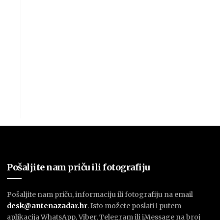
Pošaljite nam priču ili fotografiju
Pošaljite nam priču, informaciju ili fotografiju na email
desk@antenazadar.hr
. Isto možete poslati i putem
aplikacija WhatsApp, Viber, Telegram ili iMessage na broj