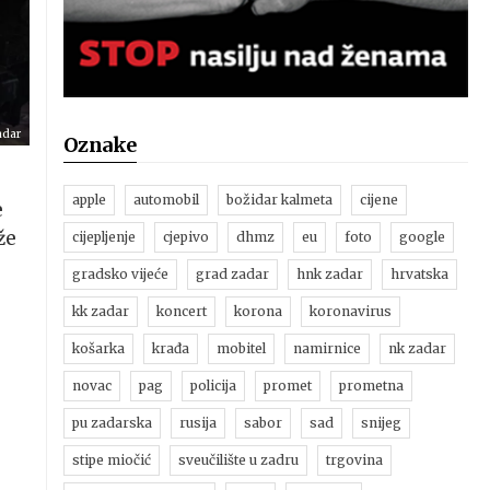
adar
Oznake
apple
automobil
božidar kalmeta
cijene
e
že
cijepljenje
cjepivo
dhmz
eu
foto
google
gradsko vijeće
grad zadar
hnk zadar
hrvatska
kk zadar
koncert
korona
koronavirus
košarka
krađa
mobitel
namirnice
nk zadar
novac
pag
policija
promet
prometna
pu zadarska
rusija
sabor
sad
snijeg
stipe miočić
sveučilište u zadru
trgovina