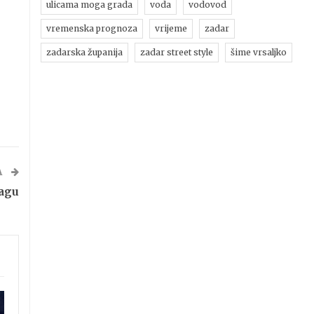
ulicama moga grada
voda
vodovod
vremenska prognoza
vrijeme
zadar
zadarska županija
zadar street style
šime vrsaljko
A
agu