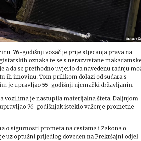
Antena Z
rinu,
76
-godišnji vozač je prije stjecanja prava na
egistarskih oznaka te se s nerazvrstane makadamsk
lje a da se prethodno uvjerio da navedenu radnju mo
tu ili imovinu. Tom prilikom dolazi od sudara s
im je upravljao
55
-godišnji njemački državljanin.
na vozilima je nastupila materijalna šteta. Daljnjom
 upravljao 76-godišnjak isteklo važenje prometne
na o sigurnosti prometa na cestama i Zakona o
e uz optužni prijedlog doveden na Prekršajni odjel