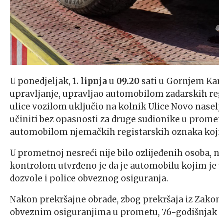
U ponedjeljak,
1. lipnja
u
09.20
sati u Gornjem Ka
upravljanje, upravljao automobilom zadarskih r
ulice vozilom uključio na kolnik Ulice Novo nase
učiniti bez opasnosti za druge sudionike u prome
automobilom njemačkih registarskih oznaka koj
U prometnoj nesreći nije bilo ozlijeđenih osoba, 
kontrolom utvrđeno je da je automobilu kojim je
dozvole i police obveznog osiguranja.
Nakon prekršajne obrade, zbog prekršaja iz Zako
obveznim osiguranjima u prometu, 76-godišnjak j