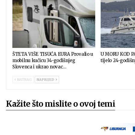
ŠTETA VIŠE TISUĆA EURA Provalio u
U MORU KOD P
mobilnu kućicu 34-godišnjeg
tijelo 24-godiš
Slovenca i ukrao novac…
NATRAG
NAPRIJED
Kažite što mislite o ovoj temi