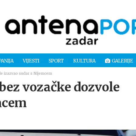
PANIJA
VIJESTI
SPORT
KULTURA
GALERIJE
le izazvao sudar s Nijemcem
bez vozačke dozvole
emcem