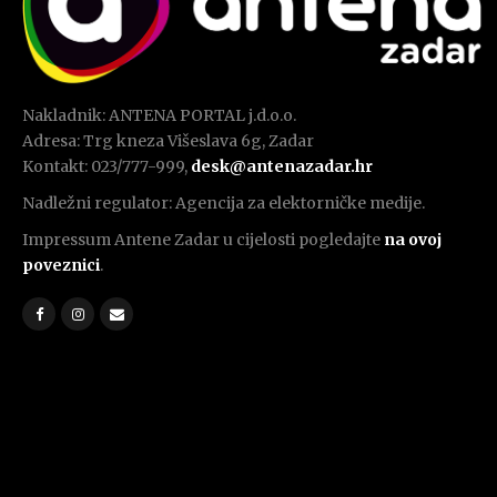
Nakladnik: ANTENA PORTAL j.d.o.o.
Adresa: Trg kneza Višeslava 6g, Zadar
Kontakt: 023/777-999,
desk@antenazadar.hr
Nadležni regulator: Agencija za elektorničke medije.
Impressum Antene Zadar u cijelosti pogledajte
na ovoj
poveznici
.