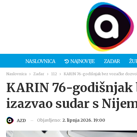
NASLOVNICA
NAJNOVIJE
ZADAR
ŽU
Naslovnica
Zadar
112
KARIN 76-godišnjak bez vozačke dozvo
KARIN 76-godišnjak 
izazvao sudar s Nij
Objavljeno:
2. lipnja 2026. 19:00
AZD