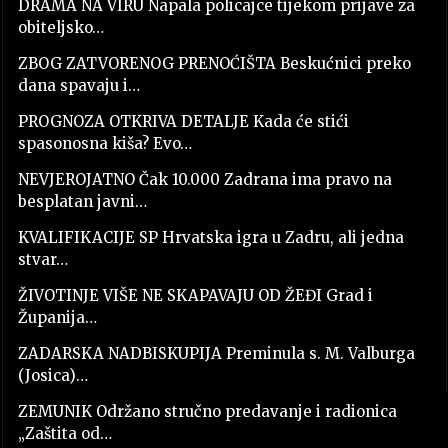
DRAMA NA VIRU Napala policajce tijekom prijave za
obiteljsko…
ZBOG ZATVORENOG PRENOĆIŠTA Beskućnici preko
dana spavaju i…
PROGNOZA OTKRIVA DETALJE Kada će stići
spasonosna kiša? Evo…
NEVJEROJATNO Čak 10.000 Zadrana ima pravo na
besplatan javni…
KVALIFIKACIJE SP Hrvatska igra u Zadru, ali jedna
stvar…
ŽIVOTINJE VIŠE NE SKAPAVAJU OD ŽEĐI Grad i
Županija…
ZADARSKA NADBISKUPIJA Preminula s. M. Valburga
(Josica)…
ZEMUNIK Održano stručno predavanje i radionica
„Zaštita od…