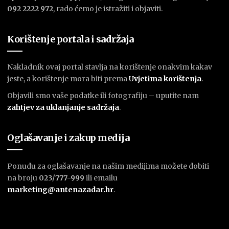
092 2222 972
, rado ćemo je istražiti i objaviti.
Korištenje portala i sadržaja
Nakladnik ovaj portal stavlja na korištenje onakvim kakav
jeste, a korištenje mora biti prema
U
vjetima korištenja
.
Objavili smo vaše podatke ili fotografiju – uputite nam
zahtjev za uklanjanje sadržaja
.
Oglašavanje i zakup medija
Ponudu za oglašavanje na našim medijima možete dobiti
na broju
023/777-999
ili emailu
marketing@antenazadar.hr
.