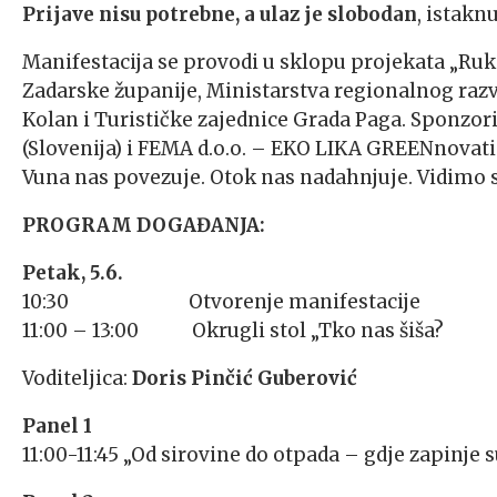
Prijave nisu potrebne, a ulaz je slobodan
, istakn
Manifestacija se provodi u sklopu projekata „Ruk
Zadarske županije, Ministarstva regionalnog razv
Kolan i Turističke zajednice Grada Paga. Sponzori 
(Slovenija) i FEMA d.o.o. – EKO LIKA GREENnovati
Vuna nas povezuje. Otok nas nadahnjuje. Vidimo s
PROGRAM DOGAĐANJA:
Petak, 5.6.
10:30 Otvorenje manifestacije
11:00 – 13:00 Okrugli stol „Tko nas šiša?
Voditeljica:
Doris Pinčić Guberović
Panel 1
11:00-11:45 „Od sirovine do otpada – gdje zapinje 