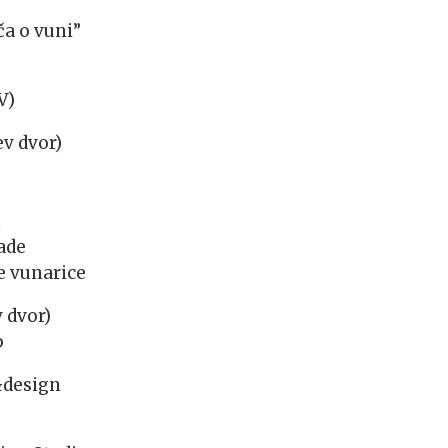
ča o vuni”
V)
v dvor)
n
ade
e vunarice
v dvor)
p
&design