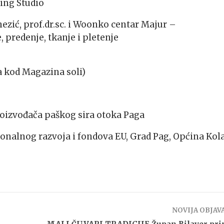
ing Studio
ić, prof.dr.sc. i Woonko centar Majur –
e, predenje, tkanje i pletenje
va kod Magazina soli)
roizvođača paškog sira otoka Paga
ionalnog razvoja i fondova EU, Grad Pag, Općina Kol
NOVIJA OBJAV