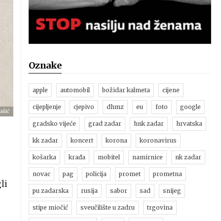
Oznake
apple
automobil
božidar kalmeta
cijene
cijepljenje
cjepivo
dhmz
eu
foto
google
ašić
gradsko vijeće
grad zadar
hnk zadar
hrvatska
kk zadar
koncert
korona
koronavirus
košarka
krađa
mobitel
namirnice
nk zadar
novac
pag
policija
promet
prometna
li
pu zadarska
rusija
sabor
sad
snijeg
stipe miočić
sveučilište u zadru
trgovina