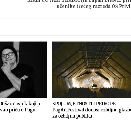
MALI ČUVARI TRADICIJE Župan Bilaver pri
učenike trećeg razreda OŠ Priv
išao čovjek koji je
SPOJ UMJETNOSTI I PRIRODE
vao priču o Pagu –
PagArtFestival donosi ozbiljnu glazb
za ozbiljnu publiku