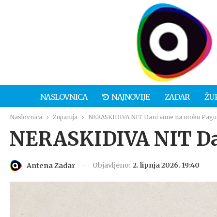
NASLOVNICA
NAJNOVIJE
ZADAR
ŽU
Naslovnica
Županija
NERASKIDIVA NIT Dani vune na otoku Pagu
NERASKIDIVA NIT Dan
Objavljeno:
2. lipnja 2026. 19:40
Antena Zadar