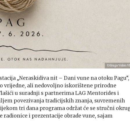
Udruga Volim Vl
festacija „Neraskidiva nit – Dani vune na otoku Pagu“,
o vrijedne, ali nedovoljno iskorištene prirodne
lašići u suradnji s partnerima LAG Mentorides i
iljem povezivanja tradicijskih znanja, suvremenih
ijekom tri dana programa održat će se stručni okrug
e radionice i prezentacije obrade vune, sajam