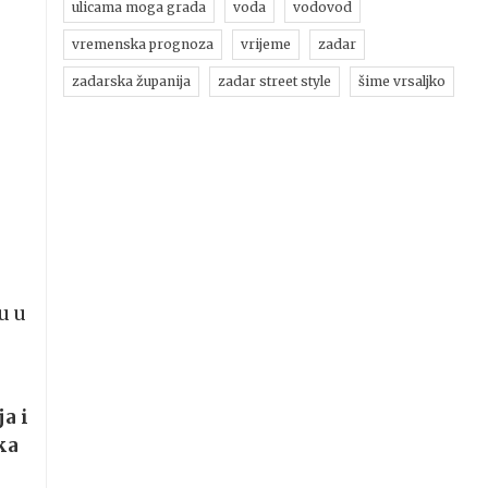
ulicama moga grada
voda
vodovod
vremenska prognoza
vrijeme
zadar
zadarska županija
zadar street style
šime vrsaljko
u u
a i
ka