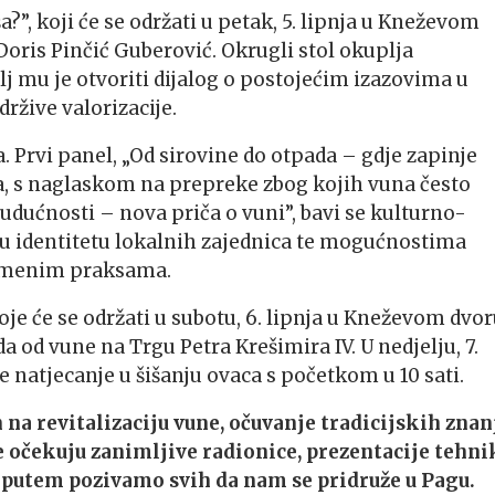
a?”, koji će se održati u petak, 5. lipnja u Kneževom
oris Pinčić Guberović. Okrugli stol okuplja
ilj mu je otvoriti dijalog o postojećim izazovima u
žive valorizacije.
. Prvi panel, „Od sirovine do otpada – gdje zapinje
ja, s naglaskom na prepreke zbog kojih vuna često
budućnosti – nova priča o vuni”, bavi se kulturno-
 identitetu lokalnih zajednica te mogućnostima
vremenim praksama.
oje će se održati u subotu, 6. lipnja u Kneževom dvor
 od vune na Trgu Petra Krešimira IV. U nedjelju, 7.
se natjecanje u šišanju ovaca s početkom u 10 sati.
na revitalizaciju vune, očuvanje tradicijskih znanj
e očekuju zanimljive radionice, prezentacije tehni
m putem pozivamo svih da nam se pridruže u Pagu.