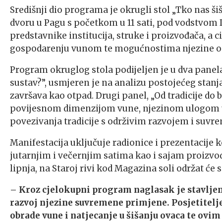
Središnji dio programa je okrugli stol „Tko nas šiš
dvoru u Pagu s početkom u 11 sati, pod vodstvom D
predstavnike institucija, struke i proizvođača, a c
gospodarenju vunom te mogućnostima njezine odr
Program okruglog stola podijeljen je u dva panela
sustav?”, usmjeren je na analizu postojećeg stan
završava kao otpad. Drugi panel, „Od tradicije do 
povijesnom dimenzijom vune, njezinom ulogom u
povezivanja tradicije s održivim razvojem i su
Manifestacija uključuje radionice i prezentacije k
jutarnjim i večernjim satima kao i sajam proizvoda
lipnja, na Staroj rivi kod Magazina soli održat će 
– Kroz cjelokupni program naglasak je stavljen 
razvoj njezine suvremene primjene. Posjetitelj
obrade vune i natjecanje u šišanju ovaca te ovi