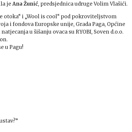
ula je
Ana Žunić
, predsjednica udruge Volim Vlašići.
e otoka“ i „Wool is cool“ pod pokroviteljstvom
oja i fondova Europske unije, Grada Paga, Općine
natjecanja u šišanju ovaca su RYOBI, Soven d.o.o.
on.
e u Pagu!
sustav?”