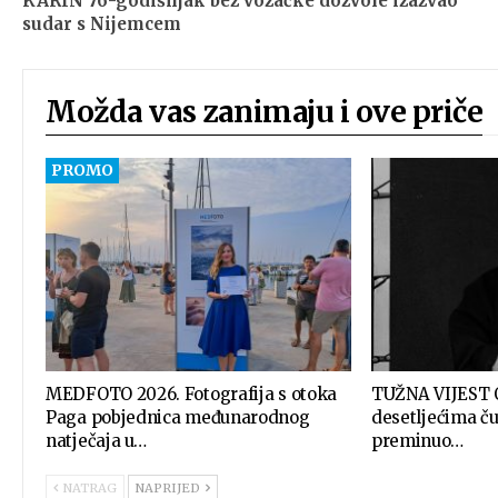
KARIN 76-godišnjak bez vozačke dozvole izazvao
sudar s Nijemcem
Možda vas zanimaju i ove priče
MEDFOTO 2026. Fotografija s otoka
TUŽNA VIJEST Ot
Paga pobjednica međunarodnog
desetljećima ču
natječaja u…
preminuo…
NATRAG
NAPRIJED