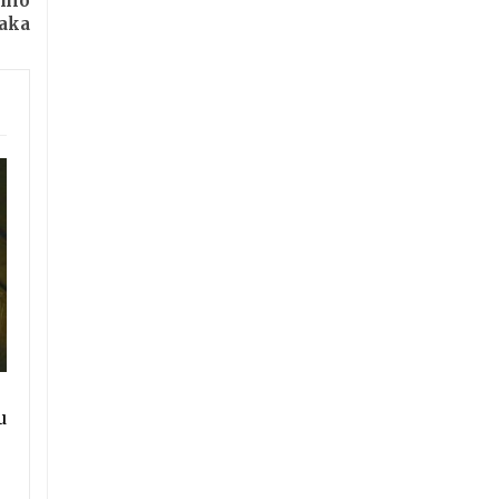
mio
laka
u