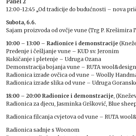
Panel 2
12:00-12:45 „Od tradicije do budućnosti – nova pri
Subota, 6.6.
Sajam proizvoda od ovčje vune (Trg P. Krešimira I
10:00 – 13:00 –
Radionice i demonstracije
(Kneže
Predenje i češljanje vune – KUD sv. Jeronim
Kukičanje i pletenje – Udruga Ozana
Demonstracija bojanja vune – RUTA wool&desig
Radionica izrade ovčica od vune – Woolly Handm
Radionica izrade slika od vune – Udruga Goransk
18:00 – 20:00 Radionice i demonstracije
, (Kneže
Radionica za djecu, Jasminka Gršković, Blue shee
Radionica filcanja cvjetova od vune – RUTA wool
Radionica sadnje s Woonom