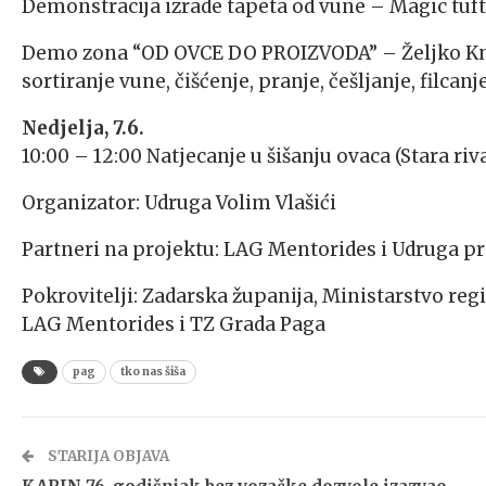
Demonstracija izrade tapeta od vune – Magic tuft
Demo zona “OD OVCE DO PROIZVODA” – Željko Knez
sortiranje vune, čišćenje, pranje, češljanje, filcanj
Nedjelja, 7.6.
10:00 – 12:00 Natjecanje u šišanju ovaca (Stara ri
Organizator: Udruga Volim Vlašići
Partneri na projektu: LAG Mentorides i Udruga p
Pokrovitelji: Zadarska županija, Ministarstvo reg
LAG Mentorides i TZ Grada Paga
pag
tko nas šiša
STARIJA OBJAVA