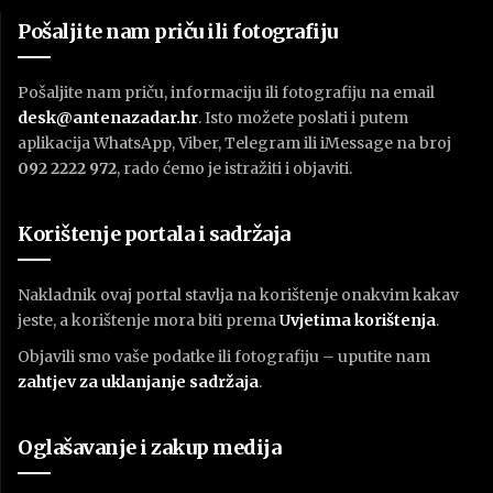
Pošaljite nam priču ili fotografiju
Pošaljite nam priču, informaciju ili fotografiju na email
desk@antenazadar.hr
. Isto možete poslati i putem
aplikacija WhatsApp, Viber, Telegram ili iMessage na broj
092 2222 972
, rado ćemo je istražiti i objaviti.
Korištenje portala i sadržaja
Nakladnik ovaj portal stavlja na korištenje onakvim kakav
jeste, a korištenje mora biti prema
U
vjetima korištenja
.
Objavili smo vaše podatke ili fotografiju – uputite nam
zahtjev za uklanjanje sadržaja
.
Oglašavanje i zakup medija