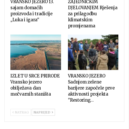
VRANSKO JEZERO 13.
ZAJEDNIČKIM
sajam domaćih
DJELOVANJEM Rješenja
proizvoda i tradicije
za prilagodbu
„Luka i igara“
klimatskim
promjenama
IZLET U SRCE PRIRODE
VRANSKO JEZERO
Vransko jezero
Sadnjom zelene
obilježava dan
barijere započele prve
močvarnih staništa
aktivnosti projekta
‘’Restoring…
NATRAG
NAPRIJED