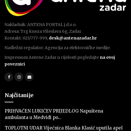
Nakladnik: ANTENA PORTAL j.d.o.o.
Adresa: Trg kneza Višeslava 6g, Zadar
Kontakt: 023/777-999,
desk@antenazadar.hr
Nadležni regulator: Agencija za elektorničke medije.
Impressum Antene Zadar u cijelosti pogledajte
na ovoj
poveznici
.
Najčitanije
PRIHVAĆEN LUKIĆEV PRIJEDLOG Napuštena
ambulanta u Medviđi po…
TOPLOTNI UDAR Vijećnica Blanka Klasić uputila apel