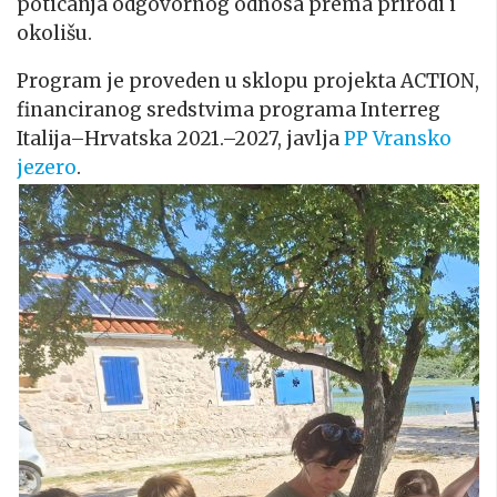
poticanja odgovornog odnosa prema prirodi i
okolišu.
Program je proveden u sklopu projekta ACTION,
financiranog sredstvima programa Interreg
Italija–Hrvatska 2021.–2027, javlja
PP Vransko
jezero
.