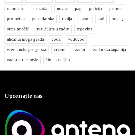
namirnice
nk zadar
novac
pag
policija
promet
prometna
pu zadarska
rusija
sabor
sad
snijeg
stipe miočić
sveučilište u zadru
trgovina
ulicama moga grada
voda
vodovod
vremenska prognoza
vrijeme
zadar
zadarska županija
zadar street style
šime vrsaljko
Upoznajte nas