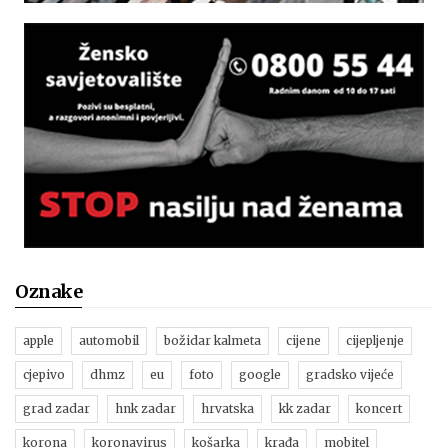
Oznake
apple
automobil
božidar kalmeta
cijene
cijepljenje
cjepivo
dhmz
eu
foto
google
gradsko vijeće
grad zadar
hnk zadar
hrvatska
kk zadar
koncert
korona
koronavirus
košarka
krađa
mobitel