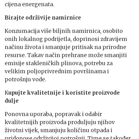
cijena energenata.
Birajte održivije namirnice
Konzumacija više biljnih namirnica, osobito
onih lokalnog podrijetla, doprinosi zdravijem
načinu života i smanjuje pritisak na prirodne
resurse. Takav način prehrane može smanjiti
emisije stakleničkih plinova, potrebu za
velikim poljoprivrednim površinama i
potrošnju vode.
K
upujte kvalitetnije i koristite proizvode
dulje
Ponovna uporaba, popravak i odabir
kvalitetnijih proizvoda produljuju njihov
životni vijek, smanjuju količinu otpada i
pridonose održivijoj potrošnji. Time se također