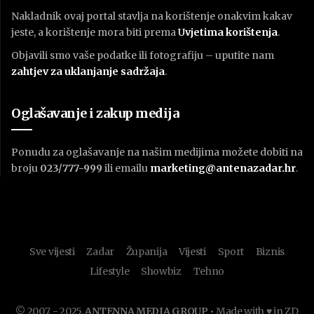
Nakladnik ovaj portal stavlja na korištenje onakvim kakav
jeste, a korištenje mora biti prema
U
vjetima korištenja
.
Objavili smo vaše podatke ili fotografiju – uputite nam
zahtjev za uklanjanje sadržaja
.
Oglašavanje i zakup medija
Ponudu za oglašavanje na našim medijima možete dobiti na
broju
023/777-999
ili emailu
marketing@antenazadar.hr
.
Sve vijesti
Zadar
Županija
Vijesti
Sport
Biznis
Lifestyle
Showbiz
Tehno
© 2007. - 2025.
ANTENNA MEDIA GROUP
• Made with ♥ in ZD