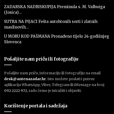
ZADARSKA NADBISKUPIJA Preminula s. M. Valburga
(Josica)…
SUTRA NA PIJACI Fešta autohtonih sorti i zlatnih
maslinovih…
U MORU KOD PAŠMANA Pronađeno tijelo 24-godišnjeg
Slovenca
Pošaljite nam priču ili fotografiju
Pošaljite nam priču, informaciju ili fotografiju na email
desk@antenazadar.hr
. Isto možete poslati i putem
aplikacija WhatsApp, Viber, Telegram ili iMessage na broj
092 2222 972
, rado ćemo je istražiti i objaviti.
Korištenje portala i sadržaja