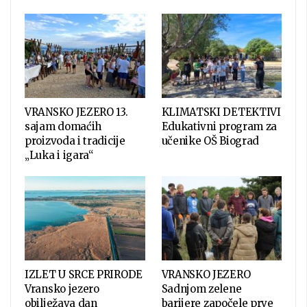
VRANSKO JEZERO 13.
KLIMATSKI DETEKTIVI
sajam domaćih
Edukativni program za
proizvoda i tradicije
učenike OŠ Biograd
„Luka i igara“
IZLET U SRCE PRIRODE
VRANSKO JEZERO
Vransko jezero
Sadnjom zelene
obilježava dan
barijere započele prve