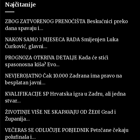
Najčitanije
ZBOG ZATVORENOG PRENOĆIŠTA Beskućnici preko
dana spavaju i…
NAKON SAMO 3 MJESECA RADA Smijenjen Luka
Čurković, glavni…
PROGNOZA OTKRIVA DETALJE Kada će stići
spasonosna kiša? Evo…
NEVJEROJATNO Čak 10.000 Zadrana ima pravo na
besplatan javni…
KVALIFIKACIJE SP Hrvatska igra u Zadru, ali jedna
stvar…
ŽIVOTINJE VIŠE NE SKAPAVAJU OD ŽEĐI Grad i
Županija…
VEČERAS SE ODLUČUJE POBJEDNIK Petrčane čekaju
polufinala i…