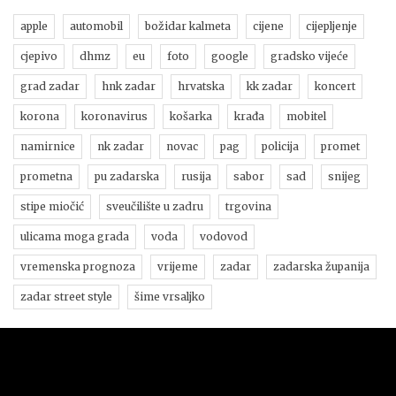
apple
automobil
božidar kalmeta
cijene
cijepljenje
cjepivo
dhmz
eu
foto
google
gradsko vijeće
grad zadar
hnk zadar
hrvatska
kk zadar
koncert
korona
koronavirus
košarka
krađa
mobitel
namirnice
nk zadar
novac
pag
policija
promet
prometna
pu zadarska
rusija
sabor
sad
snijeg
stipe miočić
sveučilište u zadru
trgovina
ulicama moga grada
voda
vodovod
vremenska prognoza
vrijeme
zadar
zadarska županija
zadar street style
šime vrsaljko