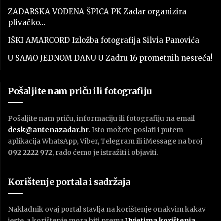
ZADARSKA VODENA ŠPICA PK Zadar organizira
plivačko…
IŠKI AMARCORD Izložba fotografija Silvia Panovića
U SAMO JEDNOM DANU U Zadru 16 prometnih nesreća!
Pošaljite nam priču ili fotografiju
Pošaljite nam priču, informaciju ili fotografiju na email
desk@antenazadar.hr
. Isto možete poslati i putem
aplikacija WhatsApp, Viber, Telegram ili iMessage na broj
092 2222 972
, rado ćemo je istražiti i objaviti.
Korištenje portala i sadržaja
Nakladnik ovaj portal stavlja na korištenje onakvim kakav
jeste, a korištenje mora biti prema
U
vjetima korištenja
.