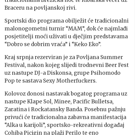
tradicionalna Brežička noć te Ribarska večer uz
Braceru na povljanskoj rivi.
Sportski dio programa obilježit će tradicionalni
malonogometni turnir “MAM”, dok će najmlađi
posjetitelji moći uživati u dječjim predstavama
“Dobro se dobrim vraća” i “Keko Eko”.
Kraj srpnja rezerviran je za Povljana Summer
Festival, nakon kojeg slijedi trodnevni Beer Fest
uz nastupe DJ-a Diskonsa, grupe Psihomodo
Pop te sastava Sexy Motherfuckers.
Kolovoz donosi nastavak bogatog programa uz
nastupe Klape Sol, Minee, Pacific Bulletsa,
Zaratina i Rockatansky Banda. Posebnu pažnju
privući će tradicionalna zabavna manifestacija
“Alka u karijoli”, sportsko-rekreativni događaj
Cohiba Picigin na plaži Perilo te eno