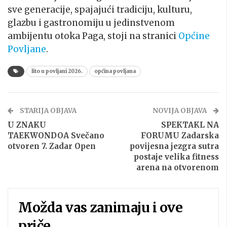
sve generacije, spajajući tradiciju, kulturu,
glazbu i gastronomiju u jedinstvenom
ambijentu otoka Paga, stoji na stranici
Općine
Povljane
.
lito u povljani 2026.
općina povljana
STARIJA OBJAVA
NOVIJA OBJAVA
U ZNAKU
SPEKTAKL NA
TAEKWONDOA Svečano
FORUMU Zadarska
otvoren 7. Zadar Open
povijesna jezgra sutra
postaje velika fitness
arena na otvorenom
Možda vas zanimaju i ove
priče