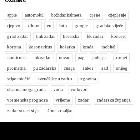
apple
automobil
božidar kalmeta
cijene
cijepljenje
cjepivo
dhmz
eu
foto
google
gradsko vijeće
grad zadar
hnk zadar
hrvatska
kk zadar
koncert
korona
koronavirus
košarka
krađa
mobitel
namirnice
nk zadar
novac
pag
policija
promet
prometna
pu zadarska
rusija
sabor
sad
snijeg
stipe miočić
sveučilište u zadru
trgovina
ulicama moga grada
voda
vodovod
vremenska prognoza
vrijeme
zadar
zadarska županija
zadar street style
šime vrsaljko