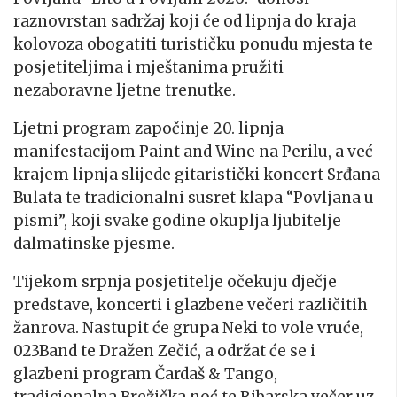
raznovrstan sadržaj koji će od lipnja do kraja
kolovoza obogatiti turističku ponudu mjesta te
posjetiteljima i mještanima pružiti
nezaboravne ljetne trenutke.
Ljetni program započinje 20. lipnja
manifestacijom Paint and Wine na Perilu, a već
krajem lipnja slijede gitaristički koncert Srđana
Bulata te tradicionalni susret klapa “Povljana u
pismi”, koji svake godine okuplja ljubitelje
dalmatinske pjesme.
Tijekom srpnja posjetitelje očekuju dječje
predstave, koncerti i glazbene večeri različitih
žanrova. Nastupit će grupa Neki to vole vruće,
023Band te Dražen Zečić, a održat će se i
glazbeni program Čardaš & Tango,