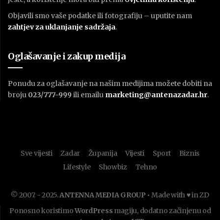
Objavili smo vaše podatke ili fotografiju – uputite nam
zahtjev za uklanjanje sadržaja
.
Oglašavanje i zakup medija
Ponudu za oglašavanje na našim medijima možete dobiti na
broju
023/777-999
ili emailu
marketing@antenazadar.hr
.
Sve vijesti
Zadar
Županija
Vijesti
Sport
Biznis
Lifestyle
Showbiz
Tehno
© 2007. - 2025.
ANTENNA MEDIA GROUP
• Made with ♥ in ZD
Ponosno koristimo
WordPress
magiju, dodatno začinjenu od