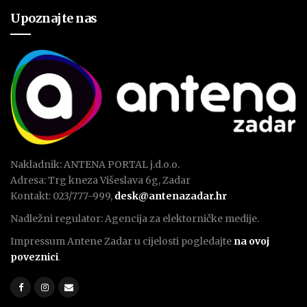
Upoznajte nas
Nakladnik: ANTENA PORTAL j.d.o.o.
Adresa: Trg kneza Višeslava 6g, Zadar
Kontakt: 023/777-999,
desk@antenazadar.hr
Nadležni regulator: Agencija za elektorničke medije.
Impressum Antene Zadar u cijelosti pogledajte
na ovoj
poveznici
.