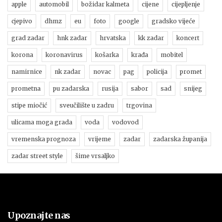
apple
automobil
božidar kalmeta
cijene
cijepljenje
cjepivo
dhmz
eu
foto
google
gradsko vijeće
grad zadar
hnk zadar
hrvatska
kk zadar
koncert
korona
koronavirus
košarka
krađa
mobitel
namirnice
nk zadar
novac
pag
policija
promet
prometna
pu zadarska
rusija
sabor
sad
snijeg
stipe miočić
sveučilište u zadru
trgovina
ulicama moga grada
voda
vodovod
vremenska prognoza
vrijeme
zadar
zadarska županija
zadar street style
šime vrsaljko
Upoznajte nas