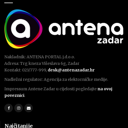
Nakladnik: ANTENA PORTAL j.d.o.o.
Adresa: Trg kneza Višeslava 6g, Zadar
Kontakt: 023/777-999,
desk@antenazadar.hr
Nadležni regulator: Agencija za elektorničke medije.
Impressum Antene Zadar u cijelosti pogledajte
na ovoj
poveznici
.
Najčitanije