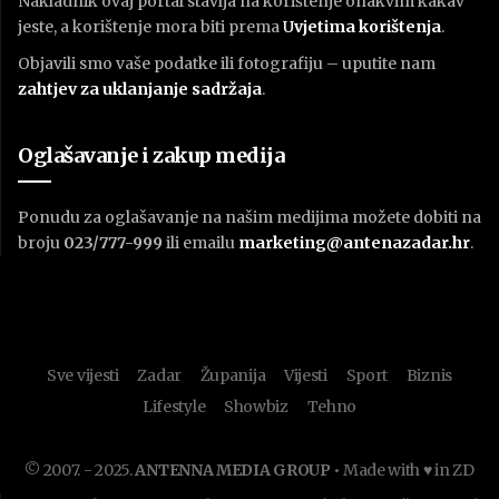
Nakladnik ovaj portal stavlja na korištenje onakvim kakav
jeste, a korištenje mora biti prema
U
vjetima korištenja
.
Objavili smo vaše podatke ili fotografiju – uputite nam
zahtjev za uklanjanje sadržaja
.
Oglašavanje i zakup medija
Ponudu za oglašavanje na našim medijima možete dobiti na
broju
023/777-999
ili emailu
marketing@antenazadar.hr
.
Sve vijesti
Zadar
Županija
Vijesti
Sport
Biznis
Lifestyle
Showbiz
Tehno
© 2007. - 2025.
ANTENNA MEDIA GROUP
• Made with ♥ in ZD