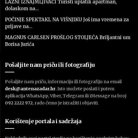
LAŽNI IZNAJMLJIVAČI Turisti uplatili apartman,
dolaskom na…
POČINJE SPEKTAKL NA VIŠNJIKU Još ima vremena za
prijave na…
MAGNUS CARLSEN PROŠLOG STOLJEĆA Briljantni um
Borisa Jurića
Pošaljite nam priču ili fotografiju
Pošaljite nam priču, informaciju ili fotografiju na email
desk@antenazadar.hr
. Isto možete poslati i putem
aplikacija WhatsApp, Viber, Telegram ili iMessage na broj
092 2222 972
, rado ćemo je istražiti i objaviti.
Korištenje portala i sadržaja