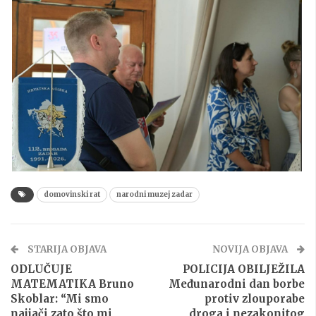
domovinski rat
narodni muzej zadar
STARIJA OBJAVA
NOVIJA OBJAVA
ODLUČUJE
POLICIJA OBILJEŽILA
MATEMATIKA Bruno
Međunarodni dan borbe
Skoblar: “Mi smo
protiv zlouporabe
najjači zato što mi
droga i nezakonitog