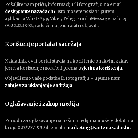
Pošaljite nam priču, informaciju ili fotografiju na email
desk@antenazadar.hr
. Isto možete poslati i putem
aplikacija WhatsApp, Viber, Telegram ili iMessage na broj
092 2222 972
, rado ćemo je istražiti i objaviti.
Korištenje portala i sadržaja
Nakladnik ovaj portal stavlja na korištenje onakvim kakav
jeste, a korištenje mora biti prema
U
vjetima korištenja
.
Objavili smo vaše podatke ili fotografiju – uputite nam
zahtjev za uklanjanje sadržaja
.
Oglašavanje i zakup medija
Ponudu za oglašavanje na našim medijima možete dobiti na
broju
023/777-999
ili emailu
marketing@antenazadar.hr
.