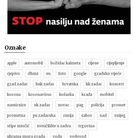
Oznake
apple
automobil
božidar kalmeta
cijene
cijepljenje
cjepivo
dhmz
eu
foto
google
gradsko vijeće
grad zadar
hnk zadar
hrvatska
kk zadar
koncert
korona
koronavirus
košarka
krađa
mobitel
namirnice
nk zadar
novac
pag
policija
promet
prometna
pu zadarska
rusija
sabor
sad
snijeg
stipe miočić
sveučilište u zadru
trgovina
ulicama moga grada
voda
vodovod