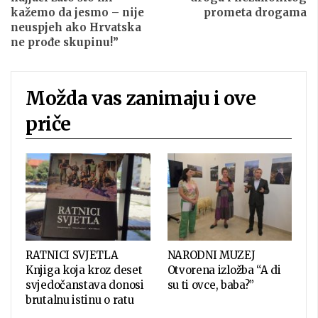
kažemo da jesmo – nije
prometa drogama
neuspjeh ako Hrvatska
ne prođe skupinu!”
Možda vas zanimaju i ove
priče
RATNICI SVJETLA
NARODNI MUZEJ
Knjiga koja kroz deset
Otvorena izložba “A di
svjedočanstava donosi
su ti ovce, baba?”
brutalnu istinu o ratu