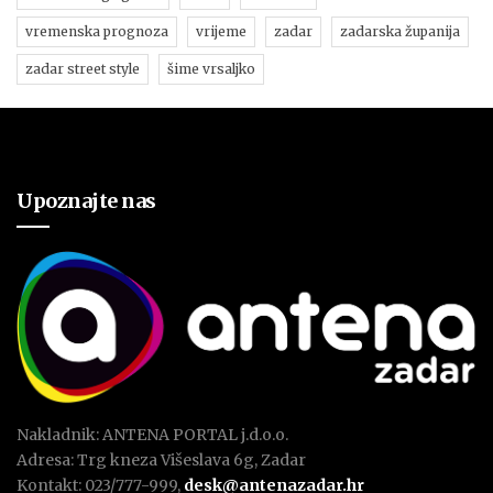
vremenska prognoza
vrijeme
zadar
zadarska županija
zadar street style
šime vrsaljko
Upoznajte nas
Nakladnik: ANTENA PORTAL j.d.o.o.
Adresa: Trg kneza Višeslava 6g, Zadar
Kontakt: 023/777-999,
desk@antenazadar.hr