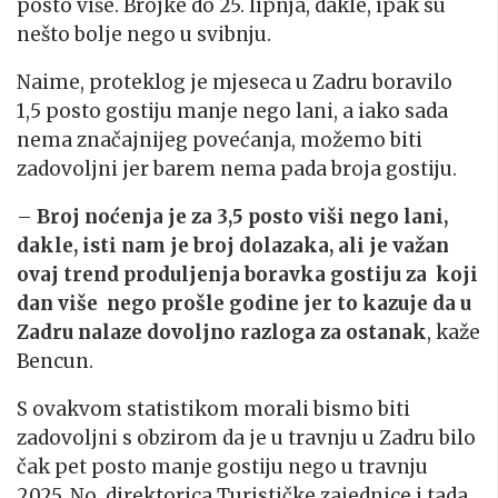
posto više. Brojke do 25. lipnja, dakle, ipak su
nešto bolje nego u svibnju.
Naime, proteklog je mjeseca u Zadru boravilo
1,5 posto gostiju manje nego lani, a iako sada
nema značajnijeg povećanja, možemo biti
zadovoljni jer barem nema pada broja gostiju.
–
Broj noćenja je za 3,5 posto viši nego lani,
dakle, isti nam je broj dolazaka, ali je važan
ovaj trend produljenja boravka gostiju za koji
dan više nego prošle godine jer to kazuje da u
Zadru nalaze dovoljno razloga za ostanak
, kaže
Bencun.
S ovakvom statistikom morali bismo biti
zadovoljni s obzirom da je u travnju u Zadru bilo
čak pet posto manje gostiju nego u travnju
2025. No, direktorica Turističke zajednice i tada