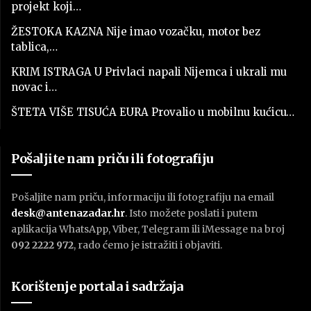
projekt koji…
ŽESTOKA KAZNA Nije imao vozačku, motor bez
tablica,…
KRIM ISTRAGA U Privlaci napali Nijemca i ukrali mu
novac i…
ŠTETA VIŠE TISUĆA EURA Provalio u mobilnu kućicu…
Pošaljite nam priču ili fotografiju
Pošaljite nam priču, informaciju ili fotografiju na email
desk@antenazadar.hr
. Isto možete poslati i putem
aplikacija WhatsApp, Viber, Telegram ili iMessage na broj
092 2222 972
, rado ćemo je istražiti i objaviti.
Korištenje portala i sadržaja