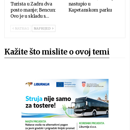
Turista u Zadru dva
nastupio u
posto manje; Bencun:
Kapetanskom parku
Ovo je u skladu s…
NATRAG
NAPRIJED
Kažite što mislite o ovoj temi