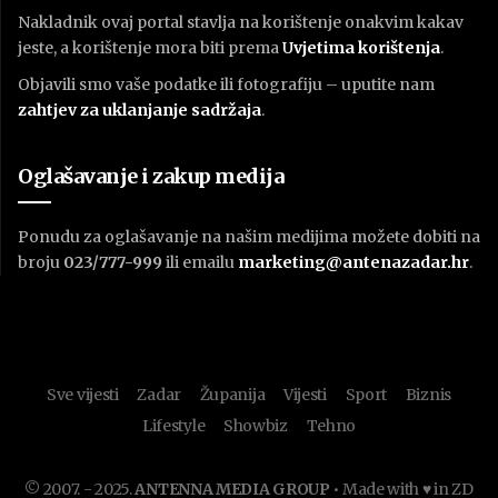
Nakladnik ovaj portal stavlja na korištenje onakvim kakav
jeste, a korištenje mora biti prema
U
vjetima korištenja
.
Objavili smo vaše podatke ili fotografiju – uputite nam
zahtjev za uklanjanje sadržaja
.
Oglašavanje i zakup medija
Ponudu za oglašavanje na našim medijima možete dobiti na
broju
023/777-999
ili emailu
marketing@antenazadar.hr
.
Sve vijesti
Zadar
Županija
Vijesti
Sport
Biznis
Lifestyle
Showbiz
Tehno
© 2007. - 2025.
ANTENNA MEDIA GROUP
• Made with ♥ in ZD