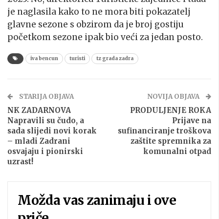
je naglasila kako to ne mora biti pokazatelj
glavne sezone s obzirom da je broj gostiju
početkom sezone ipak bio veći za jedan posto.
iva bencun
turisti
tz grada zadra
STARIJA OBJAVA
NOVIJA OBJAVA
NK ZADARNOVA
PRODULJENJE ROKA
Napravili su čudo, a
Prijave na
sada slijedi novi korak
sufinanciranje troškova
– mladi Zadrani
zaštite spremnika za
osvajaju i pionirski
komunalni otpad
uzrast!
Možda vas zanimaju i ove
priče