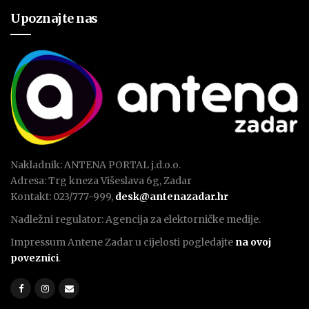
Upoznajte nas
Nakladnik: ANTENA PORTAL j.d.o.o.
Adresa: Trg kneza Višeslava 6g, Zadar
Kontakt: 023/777-999,
desk@antenazadar.hr
Nadležni regulator: Agencija za elektorničke medije.
Impressum Antene Zadar u cijelosti pogledajte
na ovoj
poveznici
.