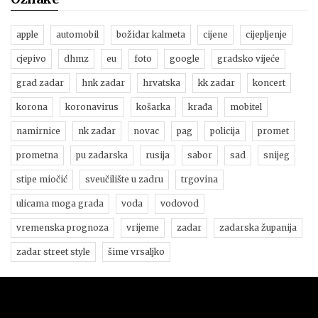
apple
automobil
božidar kalmeta
cijene
cijepljenje
cjepivo
dhmz
eu
foto
google
gradsko vijeće
grad zadar
hnk zadar
hrvatska
kk zadar
koncert
korona
koronavirus
košarka
krađa
mobitel
namirnice
nk zadar
novac
pag
policija
promet
prometna
pu zadarska
rusija
sabor
sad
snijeg
stipe miočić
sveučilište u zadru
trgovina
ulicama moga grada
voda
vodovod
vremenska prognoza
vrijeme
zadar
zadarska županija
zadar street style
šime vrsaljko