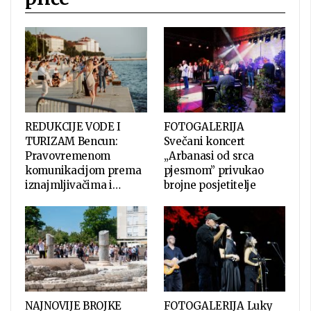
REDUKCIJE VODE I
FOTOGALERIJA
TURIZAM Bencun:
Svečani koncert
Pravovremenom
„Arbanasi od srca
komunikacijom prema
pjesmom” privukao
iznajmljivačima i…
brojne posjetitelje
NAJNOVIJE BROJKE
FOTOGALERIJA Luky