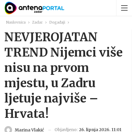
Naslovnica
Zadar
Događaji
NEVJEROJATAN
TREND Nijemci više
nisu na prvom
mjestu, u Zadru
ljetuje najviše –
Hrvata!
Objavljeno:
26. lipnja 2026. 11:01
Marina Vlakić