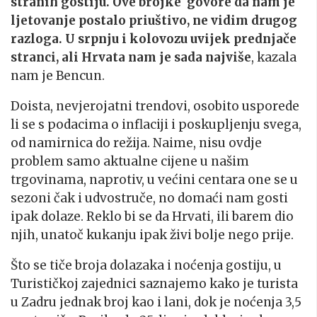
stranih gostiju. Ove brojke govore da nam je
ljetovanje postalo priuštivo, ne vidim drugog
razloga. U srpnju i kolovozu uvijek prednjače
stranci, ali Hrvata nam je sada najviše
, kazala
nam je Bencun.
Doista, nevjerojatni trendovi, osobito usporede
li se s podacima o inflaciji i poskupljenju svega,
od namirnica do režija. Naime, nisu ovdje
problem samo aktualne cijene u našim
trgovinama, naprotiv, u većini centara one se u
sezoni čak i udvostruče, no domaći nam gosti
ipak dolaze. Reklo bi se da Hrvati, ili barem dio
njih, unatoč kukanju ipak živi bolje nego prije.
Što se tiče broja dolazaka i noćenja gostiju, u
Turističkoj zajednici saznajemo kako je turista
u Zadru jednak broj kao i lani, dok je noćenja 3,5