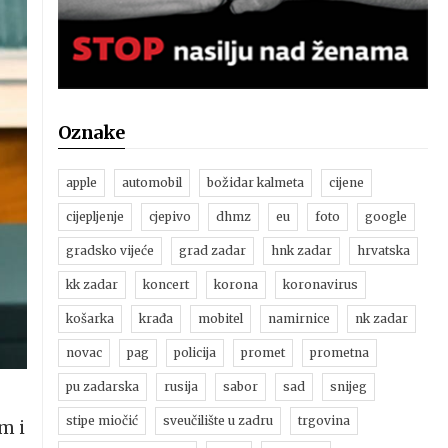
Oznake
apple
automobil
božidar kalmeta
cijene
cijepljenje
cjepivo
dhmz
eu
foto
google
gradsko vijeće
grad zadar
hnk zadar
hrvatska
kk zadar
koncert
korona
koronavirus
košarka
krađa
mobitel
namirnice
nk zadar
novac
pag
policija
promet
prometna
pu zadarska
rusija
sabor
sad
snijeg
stipe miočić
sveučilište u zadru
trgovina
m i