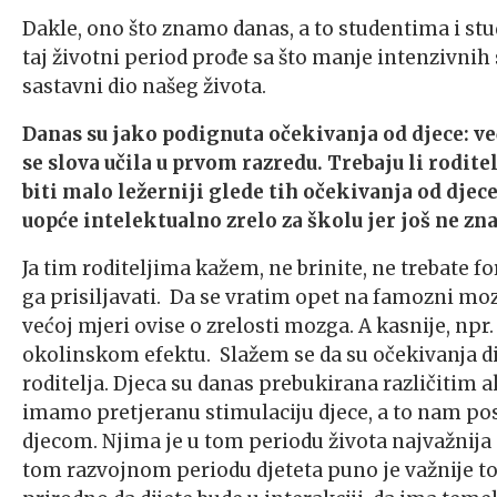
Dakle, ono što znamo danas, a to studentima i st
taj životni period prođe sa što manje intenzivnih
sastavni dio našeg života.
Danas su jako podignuta očekivanja od djece: već 
se slova učila u prvom razredu. Trebaju li rodite
biti malo ležerniji glede tih očekivanja od djece 
uopće intelektualno zrelo za školu jer još ne zna
Ja tim roditeljima kažem, ne brinite, ne trebate f
ga prisiljavati. Da se vratim opet na famozni mo
većoj mjeri ovise o zrelosti mozga. A kasnije, npr. 
okolinskom efektu. Slažem se da su očekivanja di
roditelja. Djeca su danas prebukirana različitim 
imamo pretjeranu stimulaciju djece, a to nam po
djecom. Njima je u tom periodu života najvažnija 
tom razvojnom periodu djeteta puno je važnije to 