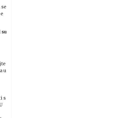
 se
je
 su
i
jte
a u
i s
 U