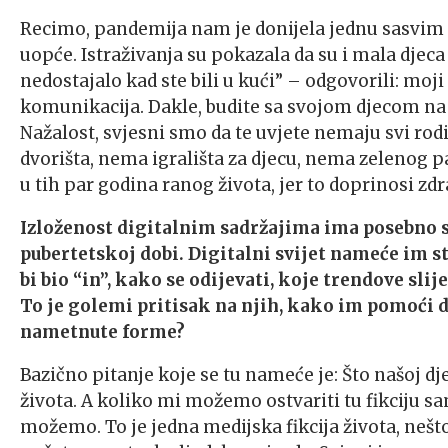
Recimo, pandemija nam je donijela jednu sasvim n
uopće. Istraživanja su pokazala da su i mala djeca s
nedostajalo kad ste bili u kući” – odgovorili: moji 
komunikacija. Dakle, budite sa svojom djecom na i
Nažalost, svjesni smo da te uvjete nemaju svi rodite
dvorišta, nema igrališta za djecu, nema zelenog 
u tih par godina ranog života, jer to doprinosi zdr
Izloženost digitalnim sadržajima ima posebno s
pubertetskoj dobi. Digitalni svijet nameće im 
bi bio “in”, kako se odijevati, koje trendove sli
To je golemi pritisak na njih, kako im pomoći d
nametnute forme?
Bazično pitanje koje se tu nameće je: Što našoj djec
života. A koliko mi možemo ostvariti tu fikciju s
možemo. To je jedna medijska fikcija života, neš