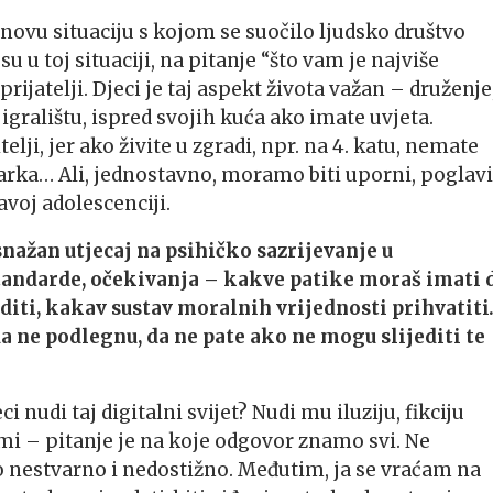
ovu situaciju s kojom se suočilo ljudsko društvo
u u toj situaciji, na pitanje “što vam je najviše
prijatelji. Djeci je taj aspekt života važan – druženje
gralištu, ispred svojih kuća ako imate uvjeta.
lji, jer ako živite u zgradi, npr. na 4. katu, nemate
parka… Ali, jednostavno, moramo biti uporni, poglav
avoj adolescenciji.
nažan utjecaj na psihičko sazrijevanje u
standarde, očekivanja – kakve patike moraš imati 
jediti, kakav sustav moralnih vrijednosti prihvatit
a ne podlegnu, da ne pate ako ne mogu slijediti te
i nudi taj digitalni svijet? Nudi mu iluziju, fikciju
ami – pitanje je na koje odgovor znamo svi. Ne
to nestvarno i nedostižno. Međutim, ja se vraćam na