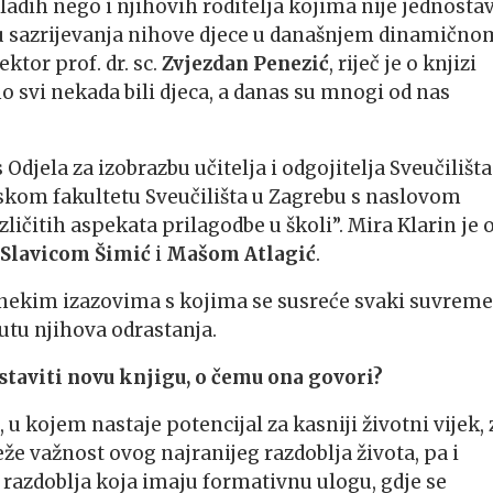
adih nego i njihovih roditelja kojima nije jednosta
su sazrijevanja nihove djece u današnjem dinamično
ktor prof. dr. sc.
Zvjezdan Penezić
, riječ je o knjizi
mo svi nekada bili djeca, a danas su mnogi od nas
 Odjela za izobrazbu učitelja i odgojitelja Sveučilišta
fskom fakultetu Sveučilišta u Zagrebu s naslovom
zličitih aspekata prilagodbe u školi”. Mira Klarin je 
Slavicom Šimić
i
Mašom Atlagić
.
nekim izazovima s kojima se susreće svaki suvreme
utu njihova odrastanja.
staviti novu knjigu, o čemu ona govori?
u kojem nastaje potencijal za kasniji životni vijek, 
eže važnost ovog najranijeg razdoblja života, pa i
 razdoblja koja imaju formativnu ulogu, gdje se