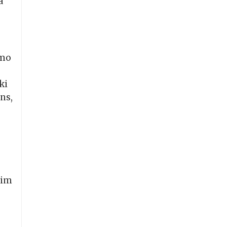
a
amo
ki
ns,
jim