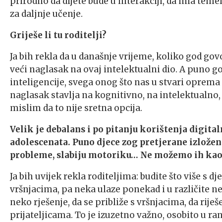
prirodno da dijete bude u interakciji, da ima temel
za daljnje učenje.
Griješe li tu roditelji?
Ja bih rekla da u današnje vrijeme, koliko god go
veći naglasak na ovaj intelektualni dio. A puno
inteligencije, svega onog što nas u stvari oprema
naglasak stavlja na kognitivno, na intelektualn
mislim da to nije sretna opcija.
Velik je debalans i po pitanju korištenja digital
adolescenata. Puno djece zog pretjerane izlože
probleme, slabiju motoriku… Ne možemo ih kao ro
Ja bih uvijek rekla roditeljima: budite što više s 
vršnjacima, pa neka ulaze ponekad i u različite n
neko rješenje, da se približe s vršnjacima, da rije
prijateljicama. To je izuzetno važno, osobito u ran