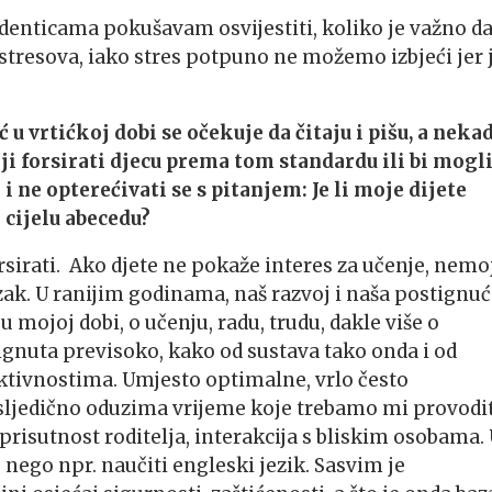
udenticama pokušavam osvijestiti, koliko je važno da
 stresova, iako stres potpuno ne možemo izbjeći jer 
u vrtićkoj dobi se očekuje da čitaju i pišu, a nekad
lji forsirati djecu prema tom standardu ili bi mogl
i ne opterećivati se s pitanjem: Je li moje dijete
 cijelu abecedu?
orsirati. Ako djete ne pokaže interes za učenje, nemo
zak. U ranijim godinama, naš razvoj i naša postignuć
u mojoj dobi, o učenju, radu, trudu, dakle više o
gnuta previsoko, kako od sustava tako onda i od
aktivnostima. Umjesto optimalne, vrlo često
sljedično oduzima vrijeme koje trebamo mi provodit
prisutnost roditelja, interakcija s bliskim osobama.
nego npr. naučiti engleski jezik. Sasvim je