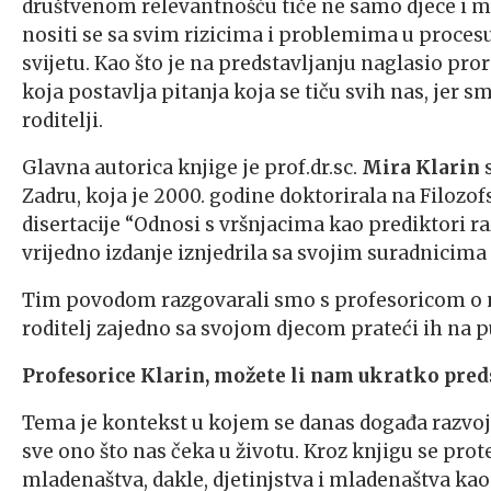
društvenom relevantnošću tiče ne samo djece i ml
nositi se sa svim rizicima i problemima u proce
svijetu. Kao što je na predstavljanju naglasio prore
koja postavlja pitanja koja se tiču svih nas, jer s
roditelji.
Glavna autorica knjige je prof.dr.sc.
Mira Klarin
s
Zadru, koja je 2000. godine doktorirala na Filozo
disertacije “Odnosi s vršnjacima kao prediktori ra
vrijedno izdanje iznjedrila sa svojim suradnicima
Tim povodom razgovarali smo s profesoricom o 
roditelj zajedno sa svojom djecom prateći ih na p
Profesorice Klarin, možete li nam ukratko pred
Tema je kontekst u kojem se danas događa razvoj, 
sve ono što nas čeka u životu. Kroz knjigu se prot
mladenaštva, dakle, djetinjstva i mladenaštva kao