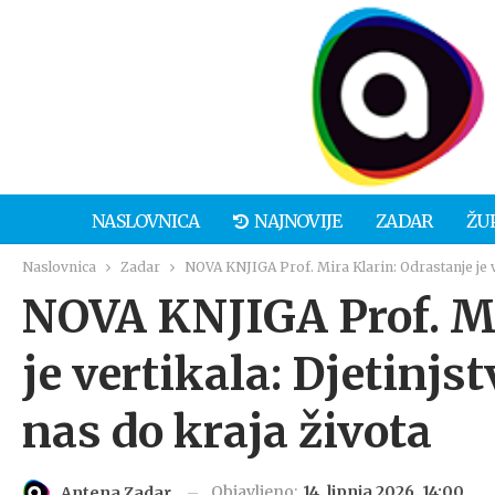
NASLOVNICA
NAJNOVIJE
ZADAR
ŽU
Naslovnica
Zadar
NOVA KNJIGA Prof. Mira Klarin: Odrastanje je ve
NOVA KNJIGA Prof. Mi
je vertikala: Djetinjs
nas do kraja života
Objavljeno:
14. lipnja 2026. 14:00
Antena Zadar