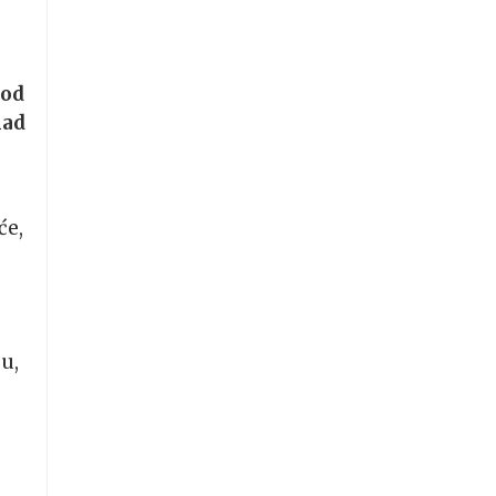
kod
kad
će,
u,