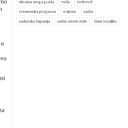
vno
ulicama moga grada
voda
vodovod
m
vremenska prognoza
vrijeme
zadar
zadarska županija
zadar street style
šime vrsaljko
 u
ovo
ni
za