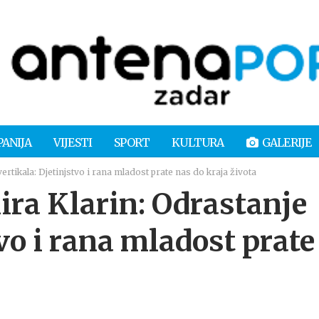
PANIJA
VIJESTI
SPORT
KULTURA
GALERIJE
rtikala: Djetinjstvo i rana mladost prate nas do kraja života
ra Klarin: Odrastanje
tvo i rana mladost prate