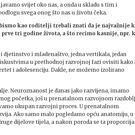
avamo svijet oko nas, a onda u skladu s tim i
 podlogu svega onog što nas u životu čeka.
ismo kao roditelji trebali znati da je najvažnije 
 prve tri godine života, a što recimo kasnije, npr. 
ći i djetinstvo i mladenaštvo, jedna vertikala, jedan
 iskustvima u prethodnoj razvojnoj fazi ovisiti kako 
bertet i adolesenciju. Dakle, ne možemo izolirano
dalje. Neuroznanost je danas jako razvijena, imamo
amog početka, još u prenatalnom razvojnom razdoblj
avamo ukupan razvojni proces. U prenatalnom
azvija. Ako samo malo pogledamo opću anatomiju, u
ruge dijelove tijela, a nakon poroda se ta proporcija