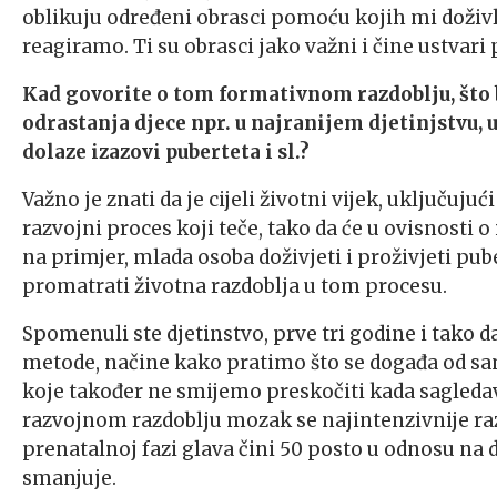
oblikuju određeni obrasci pomoću kojih mi doživlj
reagiramo. Ti su obrasci jako važni i čine ustvari
Kad govorite o tom formativnom razdoblju, što b
odrastanja djece npr. u najranijem djetinjstvu, u
dolaze izazovi puberteta i sl.?
Važno je znati da je cijeli životni vijek, uključuju
razvojni proces koji teče, tako da će u ovisnosti o
na primjer, mlada osoba doživjeti i proživjeti pu
promatrati životna razdoblja u tom procesu.
Spomenuli ste djetinstvo, prve tri godine i tako 
metode, načine kako pratimo što se događa od s
koje također ne smijemo preskočiti kada sagled
razvojnom razdoblju mozak se najintenzivnije r
prenatalnoj fazi glava čini 50 posto u odnosu na d
smanjuje.