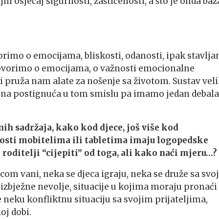
jni osjećaj sigurnosti, zaštićenosti, a što je onda baz
vorimo o emocijama, bliskosti, odanosti, ipak stavlj
 govorimo o emocijama, o važnosti emocionalne
 i pruža nam alate za nošenje sa životom. Sustav veli
o, na postignuća u tom smislu pa imamo jedan debala
nih sadržaja, kako kod djece, još više kod
nosti mobitelima ili tabletima imaju logopedske
ditelji “cijepiti” od toga, ali kako naći mjeru…?
djecom vani, neka se djeca igraju, neka se druže sa svo
eizbježne nevolje, situacije u kojima moraju pronaći
še neku konfliktnu situaciju sa svojim prijateljima,
oj dobi.