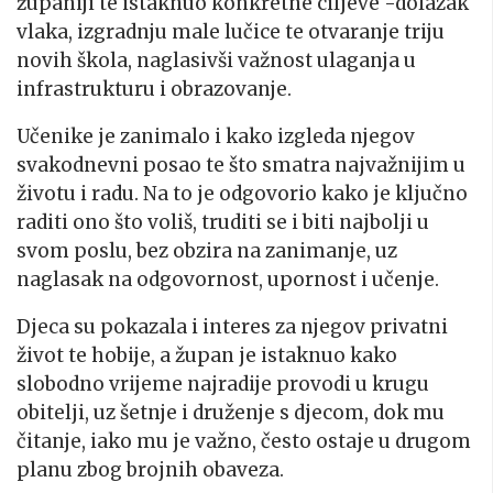
županiji te istaknuo konkretne ciljeve -dolazak
vlaka, izgradnju male lučice te otvaranje triju
novih škola, naglasivši važnost ulaganja u
infrastrukturu i obrazovanje.
Učenike je zanimalo i kako izgleda njegov
svakodnevni posao te što smatra najvažnijim u
životu i radu. Na to je odgovorio kako je ključno
raditi ono što voliš, truditi se i biti najbolji u
svom poslu, bez obzira na zanimanje, uz
naglasak na odgovornost, upornost i učenje.
Djeca su pokazala i interes za njegov privatni
život te hobije, a župan je istaknuo kako
slobodno vrijeme najradije provodi u krugu
obitelji, uz šetnje i druženje s djecom, dok mu
čitanje, iako mu je važno, često ostaje u drugom
planu zbog brojnih obaveza.