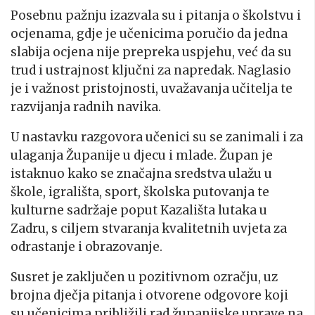
Posebnu pažnju izazvala su i pitanja o školstvu i
ocjenama, gdje je učenicima poručio da jedna
slabija ocjena nije prepreka uspjehu, već da su
trud i ustrajnost ključni za napredak. Naglasio
je i važnost pristojnosti, uvažavanja učitelja te
razvijanja radnih navika.
U nastavku razgovora učenici su se zanimali i za
ulaganja Županije u djecu i mlade. Župan je
istaknuo kako se značajna sredstva ulažu u
škole, igrališta, sport, školska putovanja te
kulturne sadržaje poput Kazališta lutaka u
Zadru, s ciljem stvaranja kvalitetnih uvjeta za
odrastanje i obrazovanje.
Susret je zaključen u pozitivnom ozračju, uz
brojna dječja pitanja i otvorene odgovore koji
su učenicima približili rad županijske uprave na