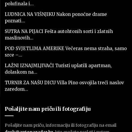
polufinala i…
LUDNICA NA VIŠNJIKU Nakon ponoćne drame
poznati…
SUTRA NA PIJACI Fešta autohtonih sorti i zlatnih
maslinovih…
POD SVJETLIMA AMERIKE Večeras nema straha, samo
srce –…
LAŽNI IZNAJMLJIVAČI Turisti uplatili apartman,
dolaskom na…
TURNIR ZA NAŠU DICU Villa Pino osvojila treći naslov
zaredom…
Pošaljite nam priču ili fotografiju
Pošaljite nam priču, informaciju ili fotografiju na email
desk@antenazadar.hr
. Isto možete poslati i putem