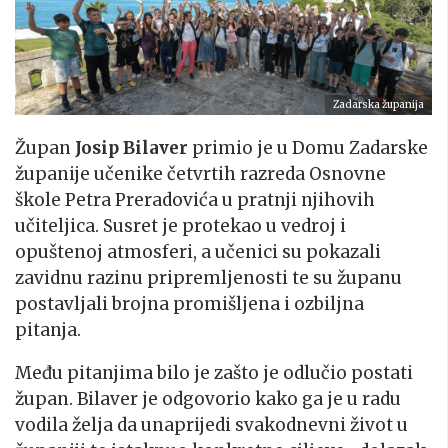
Zadarska županija
Župan
Josip Bilaver
primio je u Domu Zadarske
županije učenike četvrtih razreda Osnovne
škole Petra Preradovića u pratnji njihovih
učiteljica. Susret je protekao u vedroj i
opuštenoj atmosferi, a učenici su pokazali
zavidnu razinu pripremljenosti te su županu
postavljali brojna promišljena i ozbiljna
pitanja.
Među pitanjima bilo je zašto je odlučio postati
župan. Bilaver je odgovorio kako ga je u radu
vodila želja da unaprijedi svakodnevni život u