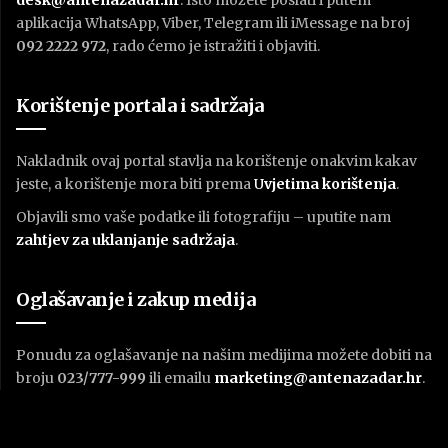
aplikacija WhatsApp, Viber, Telegram ili iMessage na broj
092 2222 972
, rado ćemo je istražiti i objaviti.
Korištenje portala i sadržaja
Nakladnik ovaj portal stavlja na korištenje onakvim kakav
jeste, a korištenje mora biti prema
U
vjetima korištenja
.
Objavili smo vaše podatke ili fotografiju – uputite nam
zahtjev za uklanjanje sadržaja
.
Oglašavanje i zakup medija
Ponudu za oglašavanje na našim medijima možete dobiti na
broju
023/777-999
ili emailu
marketing@antenazadar.hr
.