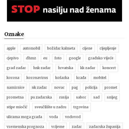
Oznake
apple
automobil
božidar kalmeta
cijene
cijepljenje
cjepivo
dhmz
eu
foto
google
gradsko vijeće
grad zadar
hnk zadar
hrvatska
kk zadar
koncert
korona
koronavirus
košarka
krađa
mobitel
namirnice
nk zadar
novac
pag
policija
promet
prometna
pu zadarska
rusija
sabor
sad
snijeg
stipe miočić
sveučilište u zadru
trgovina
ulicama moga grada
voda
vodovod
vremenska prognoza
vrijeme
zadar
zadarska županija