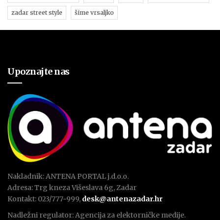
zadar street style
šime vrsaljko
Upoznajte nas
Nakladnik: ANTENA PORTAL j.d.o.o.
Adresa: Trg kneza Višeslava 6g, Zadar
Kontakt: 023/777-999,
desk@antenazadar.hr
Nadležni regulator: Agencija za elektorničke medije.