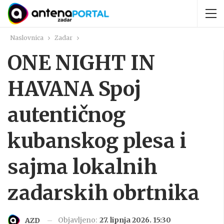
Naslovnica
Zadar
ONE NIGHT IN
HAVANA Spoj
autentičnog
kubanskog plesa i
sajma lokalnih
zadarskih obrtnika
Objavljeno:
27. lipnja 2026. 15:30
AZD