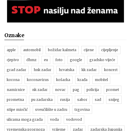
Oznake
apple
automobil
božidar kalmeta
cijene
cijepljenje
cjepivo
dhmz
eu
foto
google
gradsko vijeće
grad zadar
hnk zadar
hrvatska
kk zadar
koncert
korona
koronavirus
košarka
krađa
mobitel
namirnice
nk zadar
novac
pag
policija
promet
prometna
pu zadarska
rusija
sabor
sad
snijeg
stipe miočić
sveučilište u zadru
trgovina
ulicama moga grada
voda
vodovod
vremenska prognoza
vrijeme
zadar
zadarska županija