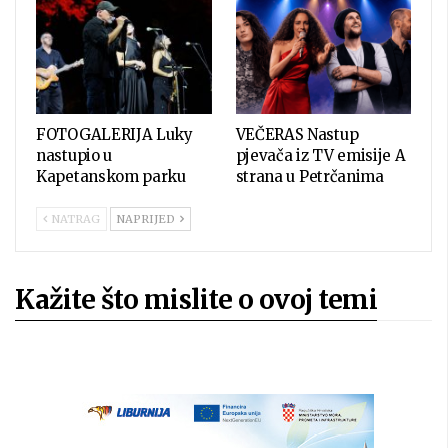
FOTOGALERIJA Luky
VEČERAS Nastup
nastupio u
pjevača iz TV emisije A
Kapetanskom parku
strana u Petrčanima
NATRAG
NAPRIJED
Kažite što mislite o ovoj temi