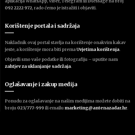
aplikacija WhatsApp, Viber, Telegram ili iMessage na broj
092 2222 972
, rado ćemo je istražiti i objaviti.
Korištenje portala i sadržaja
Nakladnik ovaj portal stavlja na korištenje onakvim kakav
jeste, a korištenje mora biti prema
U
vjetima korištenja
.
Objavili smo vaše podatke ili fotografiju – uputite nam
zahtjev za uklanjanje sadržaja
.
Oglašavanje i zakup medija
Ponudu za oglašavanje na našim medijima možete dobiti na
broju
023/777-999
ili emailu
marketing@antenazadar.hr
.