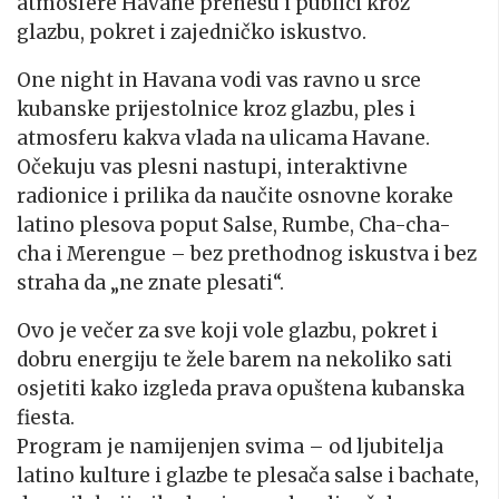
atmosfere Havane prenesu i publici kroz
glazbu, pokret i zajedničko iskustvo.
One night in Havana vodi vas ravno u srce
kubanske prijestolnice kroz glazbu, ples i
atmosferu kakva vlada na ulicama Havane.
Očekuju vas plesni nastupi, interaktivne
radionice i prilika da naučite osnovne korake
latino plesova poput Salse, Rumbe, Cha-cha-
cha i Merengue – bez prethodnog iskustva i bez
straha da „ne znate plesati“.
Ovo je večer za sve koji vole glazbu, pokret i
dobru energiju te žele barem na nekoliko sati
osjetiti kako izgleda prava opuštena kubanska
fiesta.
Program je namijenjen svima – od ljubitelja
latino kulture i glazbe te plesača salse i bachate,