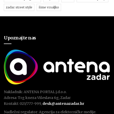
zadar street style
šime vrsaljko
Upoznajte nas
Nakladnik: ANTENA PORTAL j.d.o.o.
Adresa: Trg kneza Višeslava 6g, Zadar
Kontakt: 023/777-999,
desk@antenazadar.hr
Nadležni regulator: Agencija za elektorničke medije.