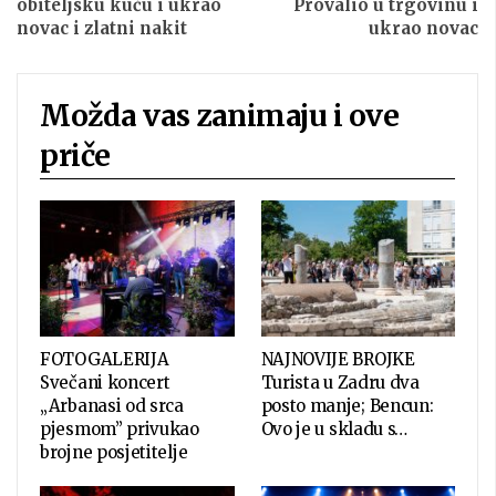
obiteljsku kuću i ukrao
Provalio u trgovinu i
novac i zlatni nakit
ukrao novac
Možda vas zanimaju i ove
priče
FOTOGALERIJA
NAJNOVIJE BROJKE
Svečani koncert
Turista u Zadru dva
„Arbanasi od srca
posto manje; Bencun:
pjesmom” privukao
Ovo je u skladu s…
brojne posjetitelje