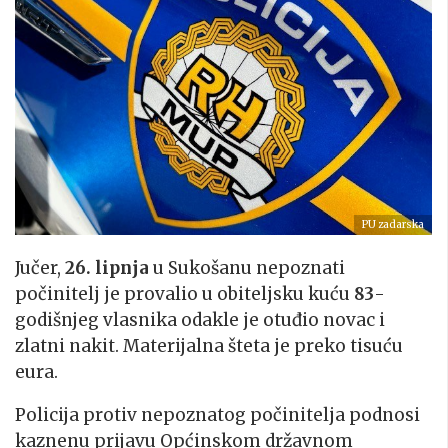
PU zadarska
Jučer,
26. lipnja
u Sukošanu nepoznati
počinitelj je provalio u obiteljsku kuću
83
-
godišnjeg vlasnika odakle je otuđio novac i
zlatni nakit. Materijalna šteta je preko tisuću
eura.
Policija protiv nepoznatog počinitelja podnosi
kaznenu prijavu Općinskom državnom