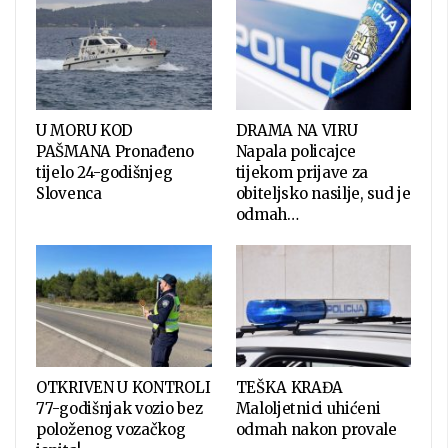
U MORU KOD
DRAMA NA VIRU
PAŠMANA Pronađeno
Napala policajce
tijelo 24-godišnjeg
tijekom prijave za
Slovenca
obiteljsko nasilje, sud je
odmah…
OTKRIVEN U KONTROLI
TEŠKA KRAĐA
77-godišnjak vozio bez
Maloljetnici uhićeni
položenog vozačkog
odmah nakon provale