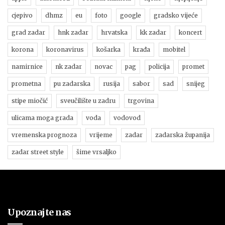
cjepivo
dhmz
eu
foto
google
gradsko vijeće
grad zadar
hnk zadar
hrvatska
kk zadar
koncert
korona
koronavirus
košarka
krađa
mobitel
namirnice
nk zadar
novac
pag
policija
promet
prometna
pu zadarska
rusija
sabor
sad
snijeg
stipe miočić
sveučilište u zadru
trgovina
ulicama moga grada
voda
vodovod
vremenska prognoza
vrijeme
zadar
zadarska županija
zadar street style
šime vrsaljko
Upoznajte nas