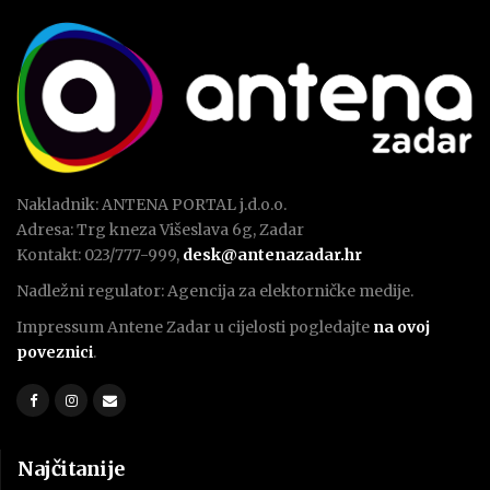
Nakladnik: ANTENA PORTAL j.d.o.o.
Adresa: Trg kneza Višeslava 6g, Zadar
Kontakt: 023/777-999,
desk@antenazadar.hr
Nadležni regulator: Agencija za elektorničke medije.
Impressum Antene Zadar u cijelosti pogledajte
na ovoj
poveznici
.
Najčitanije