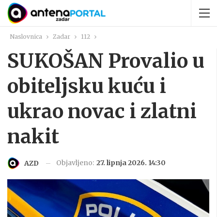
Naslovnica
Zadar
112
SUKOŠAN Provalio u
obiteljsku kuću i
ukrao novac i zlatni
nakit
Objavljeno:
27. lipnja 2026. 14:30
AZD