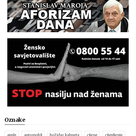
Oznake
apple
automobil
božidar kalmeta
cijene
cijepljenje