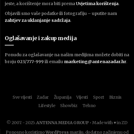
jeste, a korištenje mora biti prema
U
vjetima korištenja
.
Objavili smo vaše podatke ili fotografiju – uputite nam
zahtjev za uklanjanje sadržaja
.
Oglašavanje i zakup medija
Ponudu za oglašavanje na našim medijima možete dobiti na
broju
023/777-999
ili emailu
marketing@antenazadar.hr
.
Sve vijesti
Zadar
Županija
Vijesti
Sport
Biznis
Lifestyle
Showbiz
Tehno
© 2007. - 2025.
ANTENNA MEDIA GROUP
• Made with ♥ in ZD
Ponosno koristimo
WordPress
magiju, dodatno začinjenu od