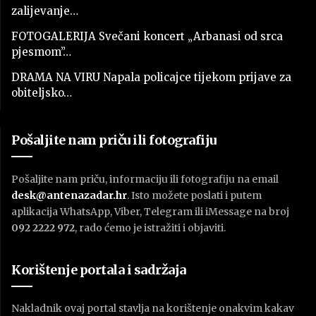
zalijevanje…
FOTOGALERIJA Svečani koncert „Arbanasi od srca
pjesmom”…
DRAMA NA VIRU Napala policajce tijekom prijave za
obiteljsko…
Pošaljite nam priču ili fotografiju
Pošaljite nam priču, informaciju ili fotografiju na email
desk@antenazadar.hr
. Isto možete poslati i putem
aplikacija WhatsApp, Viber, Telegram ili iMessage na broj
092 2222 972
, rado ćemo je istražiti i objaviti.
Korištenje portala i sadržaja
Nakladnik ovaj portal stavlja na korištenje onakvim kakav