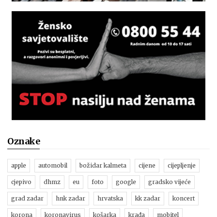
Oznake
apple
automobil
božidar kalmeta
cijene
cijepljenje
cjepivo
dhmz
eu
foto
google
gradsko vijeće
grad zadar
hnk zadar
hrvatska
kk zadar
koncert
korona
koronavirus
košarka
krađa
mobitel