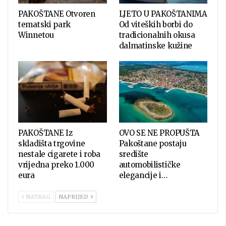
PAKOŠTANE Otvoren
LJETO U PAKOŠTANIMA
tematski park
Od viteških borbi do
Winnetou
tradicionalnih okusa
dalmatinske kužine
PAKOŠTANE Iz
OVO SE NE PROPUŠTA
skladišta trgovine
Pakoštane postaju
nestale cigarete i roba
središte
vrijedna preko 1.000
automobilističke
eura
elegancije i…
NATRAG
NAPRIJED