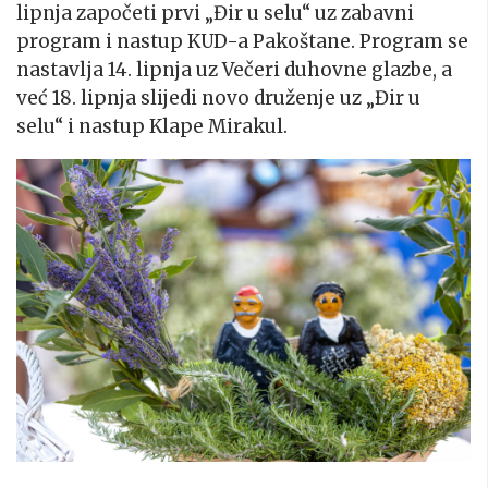
lipnja započeti prvi „Đir u selu“ uz zabavni
program i nastup KUD-a Pakoštane. Program se
nastavlja 14. lipnja uz Večeri duhovne glazbe, a
već 18. lipnja slijedi novo druženje uz „Đir u
selu“ i nastup Klape Mirakul.