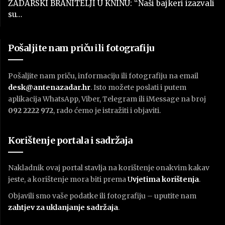
ZADARSKI BRANITELJI U KNINU: “Naši bajkeri izazvali
su…
Pošaljite nam priču ili fotografiju
Pošaljite nam priču, informaciju ili fotografiju na email
desk@antenazadar.hr
. Isto možete poslati i putem
aplikacija WhatsApp, Viber, Telegram ili iMessage na broj
092 2222 972
, rado ćemo je istražiti i objaviti.
Korištenje portala i sadržaja
Nakladnik ovaj portal stavlja na korištenje onakvim kakav
jeste, a korištenje mora biti prema
U
vjetima korištenja
.
Objavili smo vaše podatke ili fotografiju – uputite nam
zahtjev za uklanjanje sadržaja
.