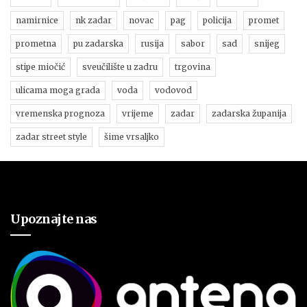
namirnice
nk zadar
novac
pag
policija
promet
prometna
pu zadarska
rusija
sabor
sad
snijeg
stipe miočić
sveučilište u zadru
trgovina
ulicama moga grada
voda
vodovod
vremenska prognoza
vrijeme
zadar
zadarska županija
zadar street style
šime vrsaljko
Upoznajte nas