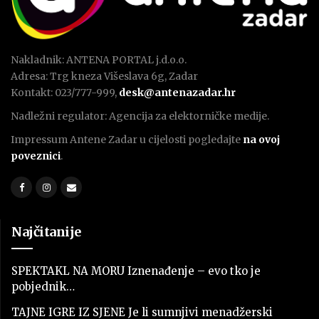
Nakladnik: ANTENA PORTAL j.d.o.o.
Adresa: Trg kneza Višeslava 6g, Zadar
Kontakt: 023/777-999,
desk@antenazadar.hr
Nadležni regulator: Agencija za elektorničke medije.
Impressum Antene Zadar u cijelosti pogledajte
na ovoj
poveznici
.
Najčitanije
SPEKTAKL NA MORU Iznenađenje – evo tko je
pobjednik…
TAJNE IGRE IZ SJENE Je li sumnjivi menadžerski