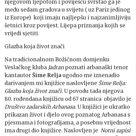
njegovom ljepotom i poviješću svrstao ga je
među sedam gradova u svijetu ( uz Pariz jedinog
iz Europe) koji imaju najljepšu i najzanimljiviju
šetnici kroz povijest. Lijepa priznanja kojih se
vrijedi sjetiti.
Glazba koja život znači
Na tradicionalnom Božićnom domjenku
Veslačkog kluba
Jadran
poznati arbanaški tenor
kantautor
Šime Relja
ugodno me iznenadio
darivanjem mi knjižice naslovljene
Šime Relja:
Glazba koja život znači.
U povodu tada njegova
80. rođendana knjižicu od 67 stranica objavilo je
Društvo zadarskih Arbanasa.
U knjižici je ukratko
prikazan život i djelo ovog poznatog Arbanasa s
pjesmama i fotografijama, a posebnu vrijednost
ima drugi dio knjižice. Naslovljen je
Notni zapisi