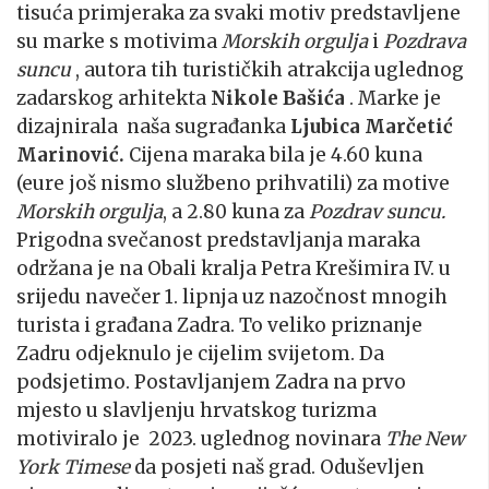
tisuća primjeraka za svaki motiv predstavljene
su marke s motivima
Morskih orgulja
i
Pozdrava
suncu
, autora tih turističkih atrakcija uglednog
zadarskog arhitekta
Nikole Bašića
. Marke je
dizajnirala naša sugrađanka
Ljubica Marčetić
Marinović.
Cijena maraka bila je 4.60 kuna
(eure još nismo službeno prihvatili) za motive
Morskih orgulja
, a 2.80 kuna za
Pozdrav suncu.
Prigodna svečanost predstavljanja maraka
održana je na Obali kralja Petra Krešimira IV. u
srijedu navečer 1. lipnja uz nazočnost mnogih
turista i građana Zadra. To veliko priznanje
Zadru odjeknulo je cijelim svijetom. Da
podsjetimo. Postavljanjem Zadra na prvo
mjesto u slavljenju hrvatskog turizma
motiviralo je 2023. uglednog novinara
The New
York Timese
da posjeti naš grad. Oduševljen