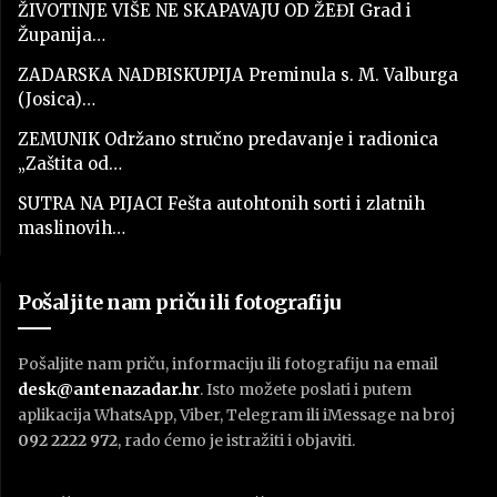
ŽIVOTINJE VIŠE NE SKAPAVAJU OD ŽEĐI Grad i
Županija…
ZADARSKA NADBISKUPIJA Preminula s. M. Valburga
(Josica)…
ZEMUNIK Održano stručno predavanje i radionica
„Zaštita od…
SUTRA NA PIJACI Fešta autohtonih sorti i zlatnih
maslinovih…
Pošaljite nam priču ili fotografiju
Pošaljite nam priču, informaciju ili fotografiju na email
desk@antenazadar.hr
. Isto možete poslati i putem
aplikacija WhatsApp, Viber, Telegram ili iMessage na broj
092 2222 972
, rado ćemo je istražiti i objaviti.