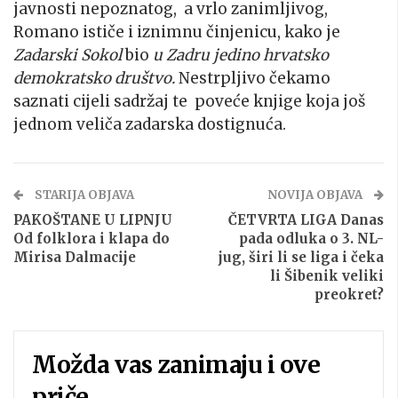
javnosti nepoznatog, a vrlo zanimljivog,
Romano ističe i iznimnu činjenicu, kako je
Zadarski Sokol
bio
u Zadru jedino hrvatsko
demokratsko društvo.
Nestrpljivo čekamo
saznati cijeli sadržaj te poveće knjige koja još
jednom veliča zadarska dostignuća.
STARIJA OBJAVA
NOVIJA OBJAVA
PAKOŠTANE U LIPNJU
ČETVRTA LIGA Danas
Od folklora i klapa do
pada odluka o 3. NL-
Mirisa Dalmacije
jug, širi li se liga i čeka
li Šibenik veliki
preokret?
Možda vas zanimaju i ove
priče