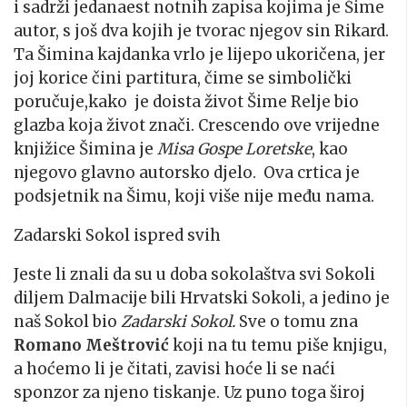
i sadrži jedanaest notnih zapisa kojima je Šime
autor, s još dva kojih je tvorac njegov sin Rikard.
Ta Šimina kajdanka vrlo je lijepo ukoričena, jer
joj korice čini partitura, čime se simbolički
poručuje,kako je doista život Šime Relje bio
glazba koja život znači. Crescendo ove vrijedne
knjižice Šimina je
Misa Gospe Loretske
, kao
njegovo glavno autorsko djelo. Ova crtica je
podsjetnik na Šimu, koji više nije među nama.
Zadarski Sokol ispred svih
Jeste li znali da su u doba sokolaštva svi Sokoli
diljem Dalmacije bili Hrvatski Sokoli, a jedino je
naš Sokol bio
Zadarski Sokol.
Sve o tomu zna
Romano Meštrović
koji na tu temu piše knjigu,
a hoćemo li je čitati, zavisi hoće li se naći
sponzor za njeno tiskanje. Uz puno toga široj