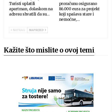
Turisti uplatili
proračunu osigurano
apartman, dolaskom na
86.000 eura za projekt
adresu shvatili da su…
koji spašava stare i
nemoćne,…
NATRAG
NAPRIJED
Kažite što mislite o ovoj temi