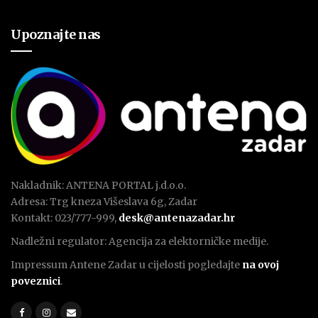
Upoznajte nas
Nakladnik: ANTENA PORTAL j.d.o.o.
Adresa: Trg kneza Višeslava 6g, Zadar
Kontakt: 023/777-999,
desk@antenazadar.hr
Nadležni regulator: Agencija za elektorničke medije.
Impressum Antene Zadar u cijelosti pogledajte
na ovoj
poveznici
.