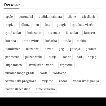
Oznake
apple
automobil
božidar kalmeta
cijene
cijepljenje
cjepivo
dhmz
eu
foto
google
gradsko vijeće
grad zadar
hnk zadar
hrvatska
kk zadar
koncert
korona
koronavirus
košarka
krađa
mobitel
namirnice
nk zadar
novac
pag
policija
promet
prometna
pu zadarska
rusija
sabor
sad
snijeg
stipe miočić
sveučilište u zadru
trgovina
ulicama moga grada
voda
vodovod
vremenska prognoza
vrijeme
zadar
zadarska županija
zadar street style
šime vrsaljko