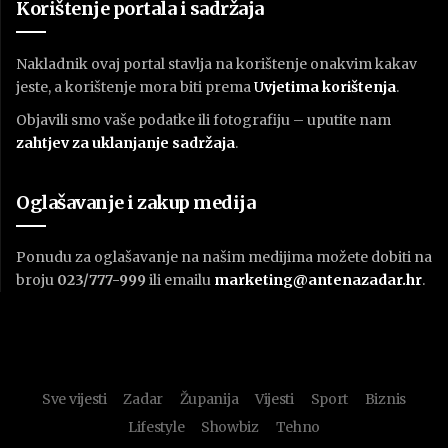
Korištenje portala i sadržaja
Nakladnik ovaj portal stavlja na korištenje onakvim kakav
jeste, a korištenje mora biti prema
U
vjetima korištenja
.
Objavili smo vaše podatke ili fotografiju – uputite nam
zahtjev za uklanjanje sadržaja
.
Oglašavanje i zakup medija
Ponudu za oglašavanje na našim medijima možete dobiti na
broju
023/777-999
ili emailu
marketing@antenazadar.hr
.
Sve vijesti
Zadar
Županija
Vijesti
Sport
Biznis
Lifestyle
Showbiz
Tehno