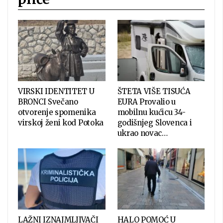
VIRSKI IDENTITET U
ŠTETA VIŠE TISUĆA
BRONCI Svečano
EURA Provalio u
otvorenje spomenika
mobilnu kućicu 34-
virskoj ženi kod Potoka
godišnjeg Slovenca i
ukrao novac…
LAŽNI IZNAJMLJIVAČI
HALO POMOĆ U