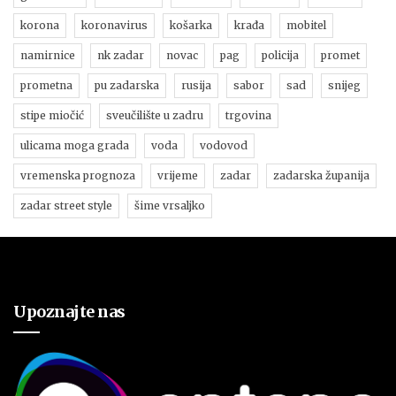
korona
koronavirus
košarka
krađa
mobitel
namirnice
nk zadar
novac
pag
policija
promet
prometna
pu zadarska
rusija
sabor
sad
snijeg
stipe miočić
sveučilište u zadru
trgovina
ulicama moga grada
voda
vodovod
vremenska prognoza
vrijeme
zadar
zadarska županija
zadar street style
šime vrsaljko
Upoznajte nas