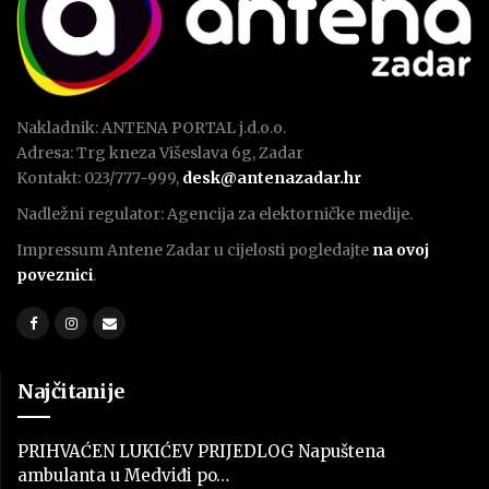
Nakladnik: ANTENA PORTAL j.d.o.o.
Adresa: Trg kneza Višeslava 6g, Zadar
Kontakt: 023/777-999,
desk@antenazadar.hr
Nadležni regulator: Agencija za elektorničke medije.
Impressum Antene Zadar u cijelosti pogledajte
na ovoj
poveznici
.
Najčitanije
PRIHVAĆEN LUKIĆEV PRIJEDLOG Napuštena
ambulanta u Medviđi po…