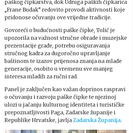
paškog čipkarstva, dok Udruga paških čipkarica
„Frane Budak“ redovito provodi aktivnosti koje
pridonose očuvanju ove vrijedne tradicije.
Govoreći o budućnosti paške čipke, Tolić je
upozorila na važnost stručne obrade i muzejske
prezentacije građe, potrebu osiguravanja
stručnog kadra za dugoročno upravljanje
baštinom te izazov prijenosa znanja na mlađe
generacije, osobito u vremenu sve manjeg
interesa mladih za ručni rad.
Panel je zaključen kao važan doprinos raspravi
o očuvanju i razvoju paške čipke te njezinoj
ulozi u jačanju kulturnog identiteta i turističke
prepoznatljivosti Paga, Zadarske županije i
Republike Hrvatske, javlja
Zadarska Županija
.