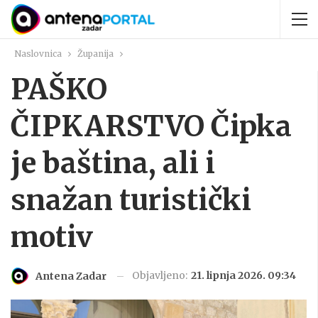
Naslovnica
Županija
PAŠKO
ČIPKARSTVO Čipka
je baština, ali i
snažan turistički
motiv
Objavljeno:
21. lipnja 2026. 09:34
Antena Zadar