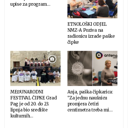
upise za program…
ETNOLOŠKI ODJEL
NMZ-A Poziva na
radionicu izrade paške
čipke
MEĐUNARODNI
Anja, paška čipkarica:
FESTIVAL ČIPKE Grad
“Za jednu naušnicu
Pag je od 20. do 23.
promjera četiri
lipnja bio središte
centimetra treba mi…
kulturnih…