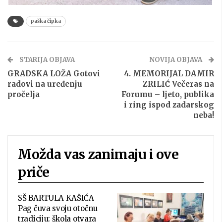
paška čipka
STARIJA OBJAVA
NOVIJA OBJAVA
GRADSKA LOŽA Gotovi
4. MEMORIJAL DAMIR
radovi na uređenju
ZRILIĆ Večeras na
pročelja
Forumu – ljeto, publika
i ring ispod zadarskog
neba!
Možda vas zanimaju i ove
priče
SŠ BARTULA KAŠIĆA
Pag čuva svoju otočnu
tradiciju: škola otvara