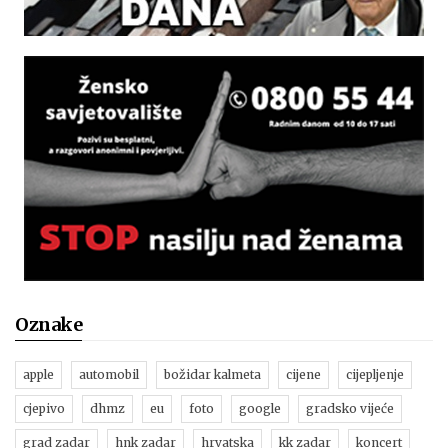
Oznake
apple
automobil
božidar kalmeta
cijene
cijepljenje
cjepivo
dhmz
eu
foto
google
gradsko vijeće
grad zadar
hnk zadar
hrvatska
kk zadar
koncert