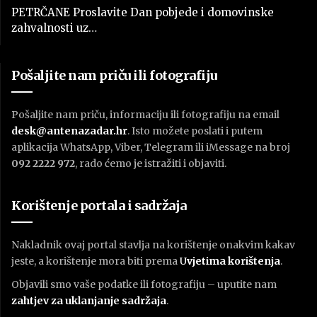
PETRČANE Proslavite Dan pobjede i domovinske
zahvalnosti uz…
Pošaljite nam priču ili fotografiju
Pošaljite nam priču, informaciju ili fotografiju na email
desk@antenazadar.hr
. Isto možete poslati i putem
aplikacija WhatsApp, Viber, Telegram ili iMessage na broj
092 2222 972
, rado ćemo je istražiti i objaviti.
Korištenje portala i sadržaja
Nakladnik ovaj portal stavlja na korištenje onakvim kakav
jeste, a korištenje mora biti prema
U
vjetima korištenja
.
Objavili smo vaše podatke ili fotografiju – uputite nam
zahtjev za uklanjanje sadržaja
.