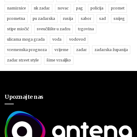
namirnice
nk zadar
novac
pag
policija
promet
prometna
pu zadarska
rusija
sabor
sad
snijeg
stipe miočić
sveučilište u zadru
trgovina
ulicama moga grada
voda
vodovod
vremenska prognoza
vrijeme
zadar
zadarska županija
zadar street style
šime vrsaljko
Upoznajte nas