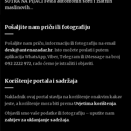
SUTRA NA PIJACI Fešta autohtonih sorti i zlatnih
maslinovih…
Pošaljite nam priču ili fotografiju
Pošaljite nam priču, informaciju ili fotografiju na email
desk@antenazadar.hr
. Isto možete poslati i putem
aplikacija WhatsApp, Viber, Telegram ili iMessage na broj
092 2222 972
, rado ćemo je istražiti i objaviti.
Korištenje portala i sadržaja
Nakladnik ovaj portal stavlja na korištenje onakvim kakav
jeste, a korištenje mora biti prema
U
vjetima korištenja
.
Objavili smo vaše podatke ili fotografiju – uputite nam
zahtjev za uklanjanje sadržaja
.