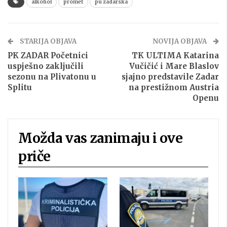
alkohol
promet
pu zadarska
STARIJA OBJAVA
NOVIJA OBJAVA
PK ZADAR Početnici
TK ULTIMA Katarina
uspješno zaključili
Vučičić i Mare Blaslov
sezonu na Plivatonu u
sjajno predstavile Zadar
Splitu
na prestižnom Austria
Openu
Možda vas zanimaju i ove
priče