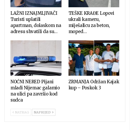
LAŽNI IZNAJMLJIVAČI
TEŠKE KRAĐE Lopovi
Turisti uplatili
ukrali kameru,
apartman, dolaskom na
miješalicu za beton,
adresu shvatili da su…
moped…
NOĆNI NERED Pijani
ZRMANJA Održan Kajak
mladi Nijemac galamio
kup – Poskok 3
na ulici pa završio kod
sudca
NATRAG
NAPRIJED