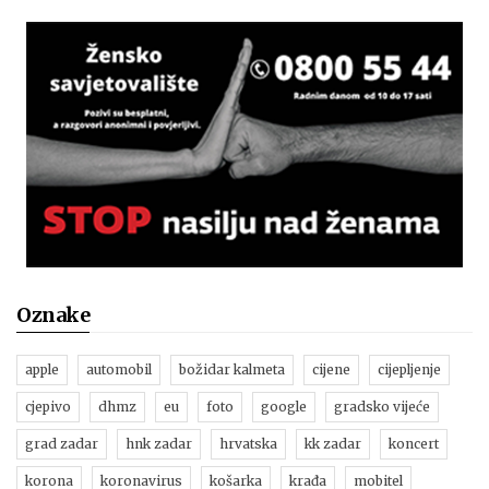
Oznake
apple
automobil
božidar kalmeta
cijene
cijepljenje
cjepivo
dhmz
eu
foto
google
gradsko vijeće
grad zadar
hnk zadar
hrvatska
kk zadar
koncert
korona
koronavirus
košarka
krađa
mobitel