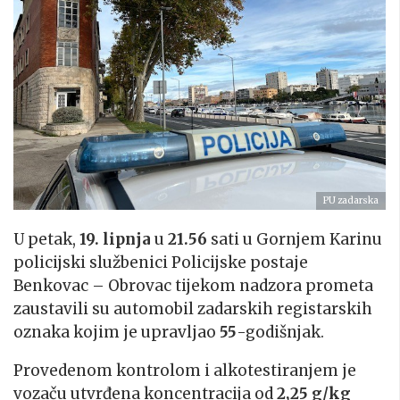
PU zadarska
U petak,
19. lipnja
u
21.56
sati u Gornjem Karinu
policijski službenici Policijske postaje
Benkovac – Obrovac tijekom nadzora prometa
zaustavili su automobil zadarskih registarskih
oznaka kojim je upravljao
55
-godišnjak.
Provedenom kontrolom i alkotestiranjem je
vozaču utvrđena koncentracija od
2,25 g/kg