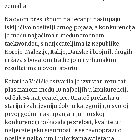
zemalja.
Na ovom prestižnom natjecanju nastupaju
isključivo nositelji crnog pojasa, a konkurencija
je među najjačima u međunarodnom
taekwondou, s natjecateljima iz Republike
Koreje, Malezije, Italije, Danske i brojnih drugih
država s bogatom tradicijom i vrhunskim
rezultatima u ovom sportu.
Katarina Vučičić ostvarila je izvrstan rezultat
plasmanom među 10 najboljih u konkurenciji
od čak 54 natjecateljice. Unatoč prelasku u
stariju i zahtjevniju dobnu kategoriju, u svojoj
prvoj godini nastupanja u juniorskoj
konkurenciji pokazala je zrelost, kvalitetu i
natjecateljsku sigurnost te se ravnopravno
nosila s najboljim juniorkama svijeta na