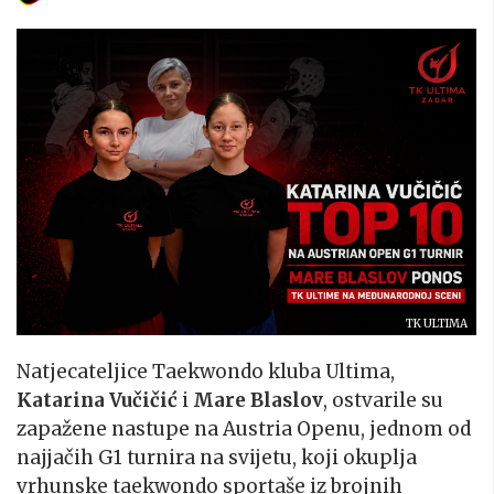
TK ULTIMA
Natjecateljice Taekwondo kluba Ultima,
Katarina Vučičić
i
Mare Blaslov
, ostvarile su
zapažene nastupe na Austria Openu, jednom od
najjačih G1 turnira na svijetu, koji okuplja
vrhunske taekwondo sportaše iz brojnih