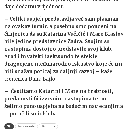
daje dodatnu vrijednost.
– Veliki uspjeh predstavlja već sam plasman
na ovakav turnir, a posebno smo ponosni na
činjenicu da su Katarina Vučičić i Mare Blaslov
bile jedine predstavnice Zadra. Svojim su
nastupima dostojno predstavile svoj klub,
grad i hrvatski taekwondo te stekle
dragocjeno međunarodno iskustvo koje će im
biti snažan poticaj za daljnji razvoj
– kaže
trenerica Đana Bajlo.
– Čestitamo Katarini i Mare na hrabrosti,
predanosti ɓi izvrsnim nastupima te im
želimo puno uspjeha na budućim natjecanjima
– poručili su iz kluba.
taekwondo
tk ultima