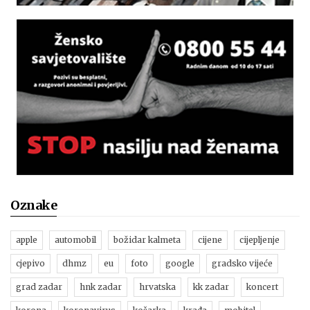
Oznake
apple
automobil
božidar kalmeta
cijene
cijepljenje
cjepivo
dhmz
eu
foto
google
gradsko vijeće
grad zadar
hnk zadar
hrvatska
kk zadar
koncert