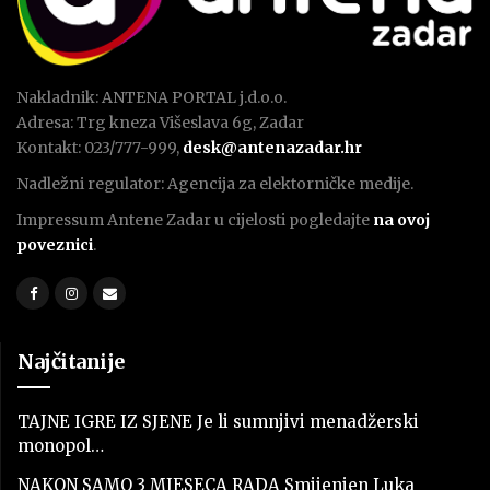
Nakladnik: ANTENA PORTAL j.d.o.o.
Adresa: Trg kneza Višeslava 6g, Zadar
Kontakt: 023/777-999,
desk@antenazadar.hr
Nadležni regulator: Agencija za elektorničke medije.
Impressum Antene Zadar u cijelosti pogledajte
na ovoj
poveznici
.
Najčitanije
TAJNE IGRE IZ SJENE Je li sumnjivi menadžerski
monopol…
NAKON SAMO 3 MJESECA RADA Smijenjen Luka