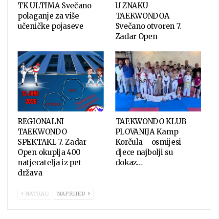
TK ULTIMA Svečano
U ZNAKU
polaganje za više
TAEKWONDOA
učeničke pojaseve
Svečano otvoren 7.
Zadar Open
REGIONALNI
TAEKWONDO KLUB
TAEKWONDO
PLOVANIJA Kamp
SPEKTAKL 7. Zadar
Korčula – osmijesi
Open okuplja 400
djece najbolji su
natjecatelja iz pet
dokaz…
država
NATRAG
NAPRIJED