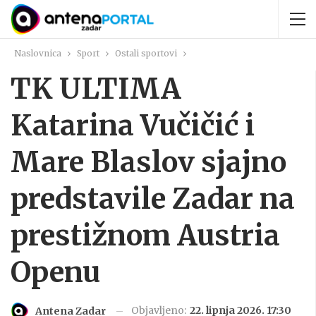
Naslovnica
Sport
Ostali sportovi
TK ULTIMA
Katarina Vučičić i
Mare Blaslov sjajno
predstavile Zadar na
prestižnom Austria
Openu
Objavljeno:
22. lipnja 2026. 17:30
Antena Zadar