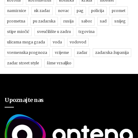
korona
koronavirus
košarka
krađa
mobitel
namirnice
nk zadar
novac
pag
policija
promet
prometna
pu zadarska
rusija
sabor
sad
snijeg
stipe miočić
sveučilište u zadru
trgovina
ulicama moga grada
voda
vodovod
vremenska prognoza
vrijeme
zadar
zadarska županija
zadar street style
šime vrsaljko
Upoznajte nas