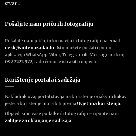
stvar…
Pošaljite nam priču ili fotografiju
Pošaljite nam priču, informaciju ili fotografiju na email
desk@antenazadar.hr
. Isto možete poslati i putem
aplikacija WhatsApp, Viber, Telegram ili iMessage na broj
092 2222 972
, rado ćemo je istražiti i objaviti.
Korištenje portala i sadržaja
Nakladnik ovaj portal stavlja na korištenje onakvim kakav
jeste, a korištenje mora biti prema
U
vjetima korištenja
.
Objavili smo vaše podatke ili fotografiju – uputite nam
zahtjev za uklanjanje sadržaja
.