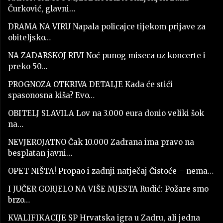
Čurković, glavni…
DRAMA NA VIRU Napala policajce tijekom prijave za
obiteljsko…
NA ZADARSKOJ RIVI Noć punog miseca uz koncerte i
preko 50…
PROGNOZA OTKRIVA DETALJE Kada će stići
spasonosna kiša? Evo…
OBITELJ SLAVILA Lov na 3.000 eura donio veliki šok
na…
NEVJEROJATNO Čak 10.000 Zadrana ima pravo na
besplatan javni…
OPET NIŠTA! Propao i zadnji natječaj Čistoće – nema…
I JUČER GORJELO NA VIŠE MJESTA Rudić: Požare smo
brzo…
KVALIFIKACIJE SP Hrvatska igra u Zadru, ali jedna