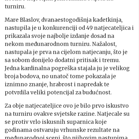
turniru.
Mare Blaslov, dvanaestogodišnja kadetkinja,
nastupila je u konkurenciji od 49 natjecateljica i
prikazala svoje najbolje izdanje dosad na
nekom međunarodnom turniru. Nažalost,
nastupala je prva na cijelom natjecanju, što je
sa sobom donijelo dodatni pritisak i tremu.
Jedna kardinalna pogreška stajala ju je velikog
broja bodova, no unatoč tome pokazala je
iznimno znanje, hrabrost i napredak te
potvrdila veliki potencijal za budućnost.
Za obje natjecateljice ovo je bilo prvo iskustvo
na turniru ovakve svjetske razine. Natjecale su
se protiv vrlo iskusnih suparnica koje
godinama ostvaruju vrhunske rezultate na
međunarodnoj sceni, što njihovim nastupima