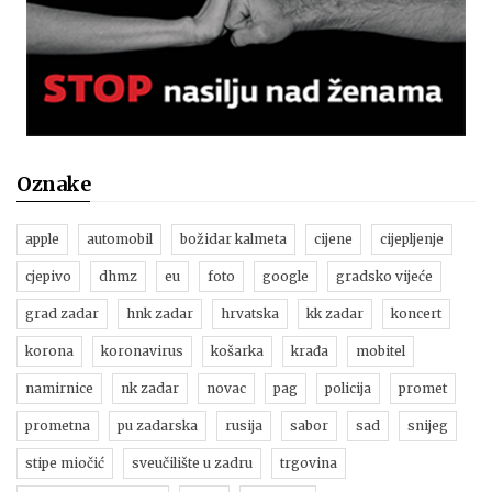
Oznake
apple
automobil
božidar kalmeta
cijene
cijepljenje
cjepivo
dhmz
eu
foto
google
gradsko vijeće
grad zadar
hnk zadar
hrvatska
kk zadar
koncert
korona
koronavirus
košarka
krađa
mobitel
namirnice
nk zadar
novac
pag
policija
promet
prometna
pu zadarska
rusija
sabor
sad
snijeg
stipe miočić
sveučilište u zadru
trgovina