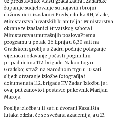
Uz predstavnike vlasti grada Zadra i Zadarske
županije sudjelovanje su najavili i brojni
dužnosnici i izaslanici Predsjednika RH, Vlade,
Ministarstva hrvatskih branitelja i Ministarstva
obrane te izaslanici Hrvatskog sabora i
Ministarstva unutrašnjih poslovaPrema
programu u petak, 26 lipnja u 8,30 sati na
Gradskom groblju u Zadru počinje polaganje
vijenaca i odavanje počasti poginulim
pripadnicima 112. brigade. Nakon toga u
Gradskoj straži na Narodnom trgu u 10 sati
slijedi otvaranje izložbe fotografija i
dokumenata 112. brigade HV Zadar. Izložbu je i
ovaj put zanovio i postavio pukovnik Marijan
Maroja.
Poslije izložbe u 11 sati u dvorani Kazališta
lutaka održat će se svečana akademija, a u 13.