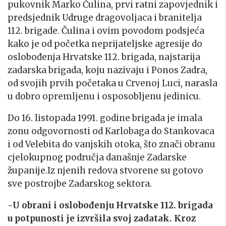
pukovnik Marko Čulina, prvi ratni zapovjednik i
predsjednik Udruge dragovoljaca i branitelja
112. brigade. Čulina i ovim povodom podsjeća
kako je od početka neprijateljske agresije do
oslobođenja Hrvatske 112. brigada, najstarija
zadarska brigada, koju nazivaju i Ponos Zadra,
od svojih prvih početaka u Crvenoj Luci, narasla
u dobro opremljenu i osposobljenu jedinicu.
Do 16. listopada 1991. godine brigada je imala
zonu odgovornosti od Karlobaga do Stankovaca
i od Velebita do vanjskih otoka, što znači obranu
cjelokupnog područja današnje Zadarske
županije.Iz njenih redova stvorene su gotovo
sve postrojbe Zadarskog sektora.
-U obrani i oslobođenju Hrvatske 112. brigada
u potpunosti je izvršila svoj zadatak. Kroz