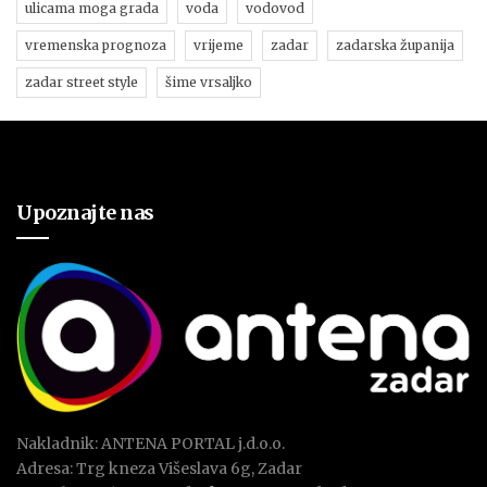
ulicama moga grada
voda
vodovod
vremenska prognoza
vrijeme
zadar
zadarska županija
zadar street style
šime vrsaljko
Upoznajte nas
Nakladnik: ANTENA PORTAL j.d.o.o.
Adresa: Trg kneza Višeslava 6g, Zadar