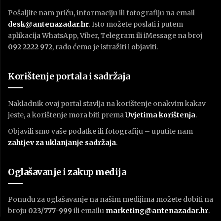
Pošaljite nam priču, informaciju ili fotografiju na email
desk@antenazadar.hr
. Isto možete poslati i putem
aplikacija WhatsApp, Viber, Telegram ili iMessage na broj
092 2222 972
, rado ćemo je istražiti i objaviti.
Korištenje portala i sadržaja
Nakladnik ovaj portal stavlja na korištenje onakvim kakav
jeste, a korištenje mora biti prema
U
vjetima korištenja
.
Objavili smo vaše podatke ili fotografiju – uputite nam
zahtjev za uklanjanje sadržaja
.
Oglašavanje i zakup medija
Ponudu za oglašavanje na našim medijima možete dobiti na
broju
023/777-999
ili emailu
marketing@antenazadar.hr
.