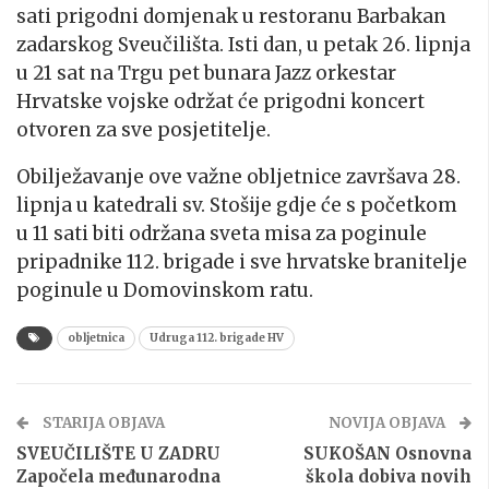
sati prigodni domjenak u restoranu Barbakan
zadarskog Sveučilišta. Isti dan, u petak 26. lipnja
u 21 sat na Trgu pet bunara Jazz orkestar
Hrvatske vojske održat će prigodni koncert
otvoren za sve posjetitelje.
Obilježavanje ove važne obljetnice završava 28.
lipnja u katedrali sv. Stošije gdje će s početkom
u 11 sati biti održana sveta misa za poginule
pripadnike 112. brigade i sve hrvatske branitelje
poginule u Domovinskom ratu.
obljetnica
Udruga 112. brigade HV
STARIJA OBJAVA
NOVIJA OBJAVA
SVEUČILIŠTE U ZADRU
SUKOŠAN Osnovna
Započela međunarodna
škola dobiva novih