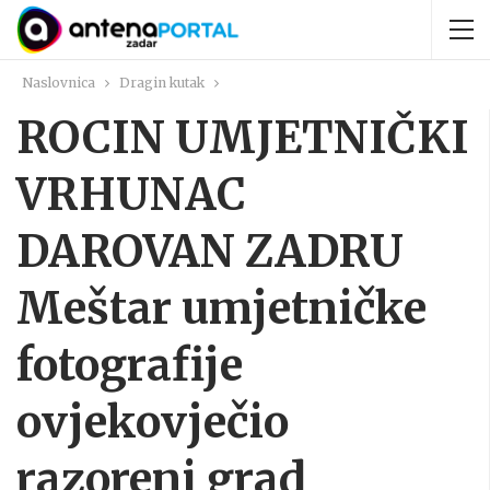
Naslovnica
Dragin kutak
ROCIN UMJETNIČKI
VRHUNAC
DAROVAN ZADRU
Meštar umjetničke
fotografije
ovjekovječio
razoreni grad