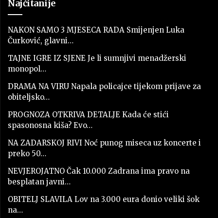
Najčitanije
NAKON SAMO 3 MJESECA RADA Smijenjen Luka
Čurković, glavni…
TAJNE IGRE IZ SJENE Je li sumnjivi menadžerski
monopol…
DRAMA NA VIRU Napala policajce tijekom prijave za
obiteljsko…
PROGNOZA OTKRIVA DETALJE Kada će stići
spasonosna kiša? Evo…
NA ZADARSKOJ RIVI Noć punog miseca uz koncerte i
preko 50…
NEVJEROJATNO Čak 10.000 Zadrana ima pravo na
besplatan javni…
OBITELJ SLAVILA Lov na 3.000 eura donio veliki šok
na…