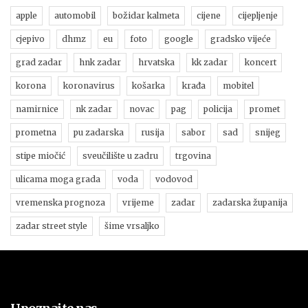
apple
automobil
božidar kalmeta
cijene
cijepljenje
cjepivo
dhmz
eu
foto
google
gradsko vijeće
grad zadar
hnk zadar
hrvatska
kk zadar
koncert
korona
koronavirus
košarka
krađa
mobitel
namirnice
nk zadar
novac
pag
policija
promet
prometna
pu zadarska
rusija
sabor
sad
snijeg
stipe miočić
sveučilište u zadru
trgovina
ulicama moga grada
voda
vodovod
vremenska prognoza
vrijeme
zadar
zadarska županija
zadar street style
šime vrsaljko