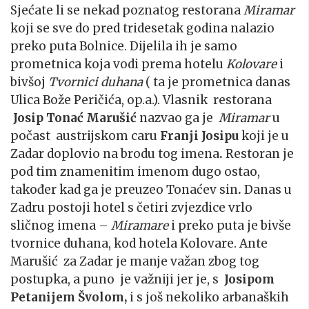
Sjećate li se nekad poznatog restorana
Miramar
koji se sve do pred tridesetak godina nalazio
preko puta Bolnice. Dijelila ih je samo
prometnica koja vodi prema hotelu
Kolovare
i
bivšoj
Tvornici duhana
( ta je prometnica danas
Ulica Bože Peričića, op.a.). Vlasnik restorana
Josip Tonać Marušić
nazvao ga je
Miramar
u
počast austrijskom caru
Franji Josipu
koji je u
Zadar doplovio na brodu tog imena
.
Restoran je
pod tim znamenitim imenom dugo ostao,
također kad ga je preuzeo Tonaćev sin
.
Danas u
Zadru postoji hotel s četiri zvjezdice vrlo
sličnog imena –
Miramare
i preko puta je bivše
tvornice duhana, kod hotela Kolovare. Ante
Marušić za Zadar je manje važan zbog tog
postupka, a puno je važniji jer je, s
Josipom
Petanijem Švolom,
i s još nekoliko arbanaških