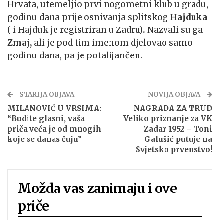
Hrvata, utemeljio prvi nogometni klub u gradu,
godinu dana prije osnivanja splitskog
Hajduka
( i Hajduk je registriran u Zadru)
.
Nazvali su ga
Zmaj,
ali je pod tim imenom djelovao samo
godinu dana, pa je potalijančen.
STARIJA OBJAVA
NOVIJA OBJAVA
MILANOVIĆ U VRSIMA:
NAGRADA ZA TRUD
“Budite glasni, vaša
Veliko priznanje za VK
priča veća je od mnogih
Zadar 1952 – Toni
koje se danas čuju”
Galušić putuje na
Svjetsko prvenstvo!
Možda vas zanimaju i ove
priče