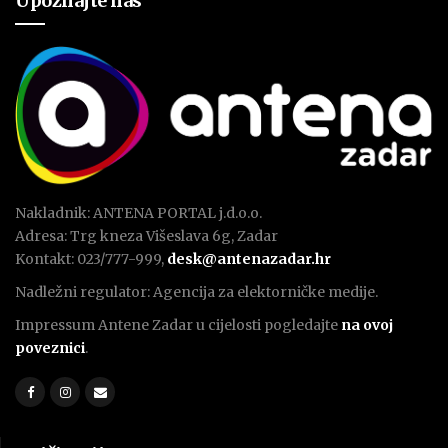
Upoznajte nas
Nakladnik: ANTENA PORTAL j.d.o.o.
Adresa: Trg kneza Višeslava 6g, Zadar
Kontakt: 023/777-999,
desk@antenazadar.hr
Nadležni regulator: Agencija za elektorničke medije.
Impressum Antene Zadar u cijelosti pogledajte
na ovoj
poveznici
.