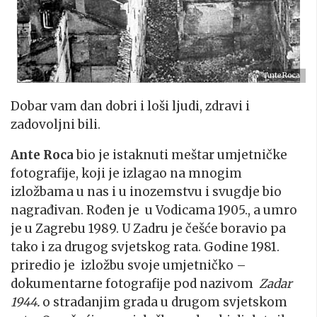
Ante Roca
Dobar vam dan dobri i loši ljudi, zdravi i
zadovoljni bili.
Ante Roca
bio je istaknuti meštar umjetničke
fotografije, koji je izlagao na mnogim
izložbama u nas i u inozemstvu i svugdje bio
nagrađivan. Rođen je u Vodicama 1905., a umro
je u Zagrebu 1989. U Zadru je češće boravio pa
tako i za drugog svjetskog rata. Godine 1981.
priredio je izložbu svoje umjetničko –
dokumentarne fotografije pod nazivom
Zadar
1944.
o stradanjim grada u drugom svjetskom