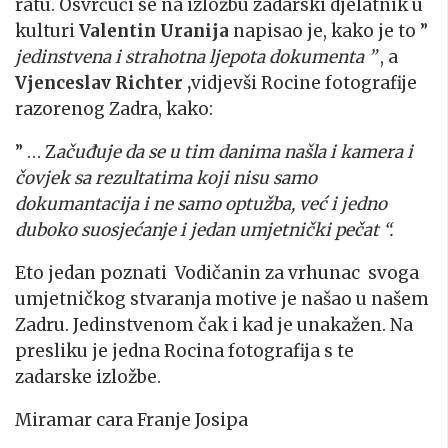
ratu. Osvrčući se na izložbu zadarski djelatnik u
kulturi
Valentin Uranija
napisao je, kako je to ”
jedinstvena i strahotna ljepota dokumenta ”
, a
Vjenceslav Richter ,
vidjevši Rocine fotografije
razorenog Zadra, kako:
” … Z
ačuđuje da se u tim danima našla i kamera i
čovjek sa rezultatima koji nisu samo
dokumantacija i ne samo optužba, već i jedno
duboko suosjećanje i jedan umjetnički pečat “.
Eto jedan poznati Vodičanin za vrhunac svoga
umjetničkog stvaranja motive je našao u našem
Zadru. Jedinstvenom čak i kad je unakažen. Na
presliku je jedna Rocina fotografija s te
zadarske izložbe.
Miramar cara Franje Josipa