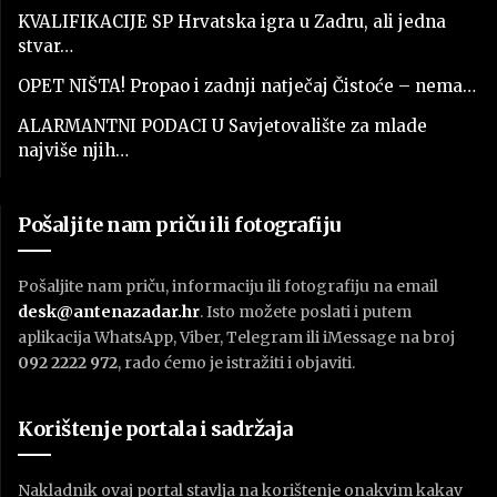
KVALIFIKACIJE SP Hrvatska igra u Zadru, ali jedna
stvar…
OPET NIŠTA! Propao i zadnji natječaj Čistoće – nema…
ALARMANTNI PODACI U Savjetovalište za mlade
najviše njih…
Pošaljite nam priču ili fotografiju
Pošaljite nam priču, informaciju ili fotografiju na email
desk@antenazadar.hr
. Isto možete poslati i putem
aplikacija WhatsApp, Viber, Telegram ili iMessage na broj
092 2222 972
, rado ćemo je istražiti i objaviti.
Korištenje portala i sadržaja
Nakladnik ovaj portal stavlja na korištenje onakvim kakav