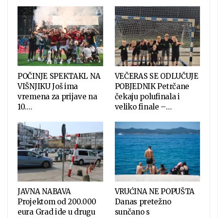
POČINJE SPEKTAKL NA
VEČERAS SE ODLUČUJE
VIŠNJIKU Još ima
POBJEDNIK Petrčane
vremena za prijave na
čekaju polufinala i
10.…
veliko finale –…
JAVNA NABAVA
VRUĆINA NE POPUŠTA
Projektom od 200.000
Danas pretežno
eura Grad ide u drugu
sunčano s