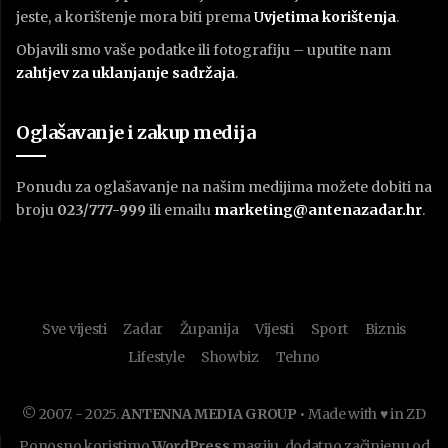
jeste, a korištenje mora biti prema
U
vjetima korištenja
.
Objavili smo vaše podatke ili fotografiju – uputite nam
zahtjev za uklanjanje sadržaja
.
Oglašavanje i zakup medija
Ponudu za oglašavanje na našim medijima možete dobiti na
broju
023/777-999
ili emailu
marketing@antenazadar.hr
.
Sve vijesti
Zadar
Županija
Vijesti
Sport
Biznis
Lifestyle
Showbiz
Tehno
© 2007. - 2025.
ANTENNA MEDIA GROUP
• Made with ♥ in ZD
Ponosno koristimo
WordPress
magiju, dodatno začinjenu od