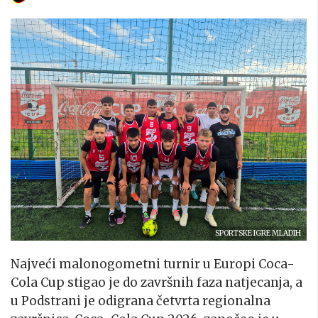
SPORTSKE IGRE MLADIH
Najveći malonogometni turnir u Europi Coca-
Cola Cup stigao je do završnih faza natjecanja, a
u Podstrani je odigrana četvrta regionalna