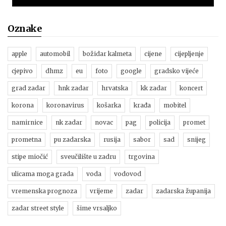
Oznake
apple
automobil
božidar kalmeta
cijene
cijepljenje
cjepivo
dhmz
eu
foto
google
gradsko vijeće
grad zadar
hnk zadar
hrvatska
kk zadar
koncert
korona
koronavirus
košarka
krađa
mobitel
namirnice
nk zadar
novac
pag
policija
promet
prometna
pu zadarska
rusija
sabor
sad
snijeg
stipe miočić
sveučilište u zadru
trgovina
ulicama moga grada
voda
vodovod
vremenska prognoza
vrijeme
zadar
zadarska županija
zadar street style
šime vrsaljko