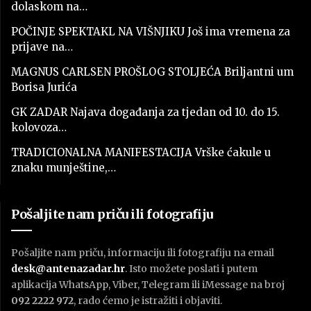
dolaskom na…
POČINJE SPEKTAKL NA VIŠNJIKU Još ima vremena za
prijave na…
MAGNUS CARLSEN PROŠLOG STOLJEĆA Briljantni um
Borisa Jurića
GK ZADAR Najava događanja za tjedan od 10. do 15.
kolovoza…
TRADICIONALNA MANIFESTACIJA Vrške ćakule u
znaku munještine,…
Pošaljite nam priču ili fotografiju
Pošaljite nam priču, informaciju ili fotografiju na email
desk@antenazadar.hr
. Isto možete poslati i putem
aplikacija WhatsApp, Viber, Telegram ili iMessage na broj
092 2222 972
, rado ćemo je istražiti i objaviti.