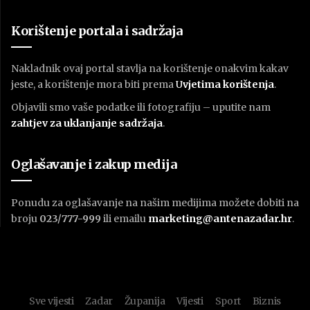
Korištenje portala i sadržaja
Nakladnik ovaj portal stavlja na korištenje onakvim kakav
jeste, a korištenje mora biti prema
U
vjetima korištenja
.
Objavili smo vaše podatke ili fotografiju – uputite nam
zahtjev za uklanjanje sadržaja
.
Oglašavanje i zakup medija
Ponudu za oglašavanje na našim medijima možete dobiti na
broju
023/777-999
ili emailu
marketing@antenazadar.hr
.
Sve vijesti
Zadar
Županija
Vijesti
Sport
Biznis