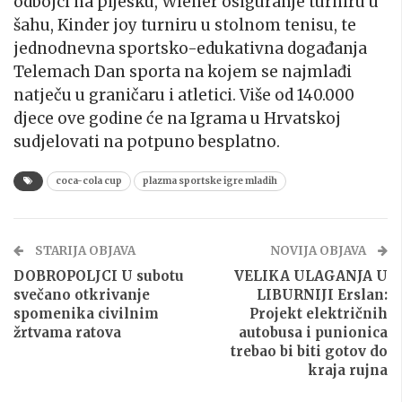
odbojci na pijesku, Wiener osiguranje turniru u
šahu, Kinder joy turniru u stolnom tenisu, te
jednodnevna sportsko-edukativna događanja
Telemach Dan sporta na kojem se najmlađi
natječu u graničaru i atletici. Više od 140.000
djece ove godine će na Igrama u Hrvatskoj
sudjelovati na potpuno besplatno.
coca-cola cup
plazma sportske igre mladih
STARIJA OBJAVA
NOVIJA OBJAVA
DOBROPOLJCI U subotu
VELIKA ULAGANJA U
svečano otkrivanje
LIBURNIJI Erslan:
spomenika civilnim
Projekt električnih
žrtvama ratova
autobusa i punionica
trebao bi biti gotov do
kraja rujna