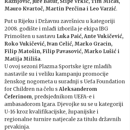
Ražnjović, Jure Batur, Stipe Vrkić, Tim Micas,
Mauro Kvartoč, Martin Perčina i Leo Varzić
.
Put u Rijeku i Državnu završnicu u kategoriji
2008. godište i mlađi izborila je ekipa IBG
Primošten u sastavu
Luka Paić, Ante Vukičević,
Roko Vukičević, Ivan Celić, Marko Gracin,
Filip Matošin, Filip Pavasović, Marko Lušić i
Matija Miliša
.
U ovoj sezoni Plazma Sportske igre mladih
nastavile su i veliku kampanju promocije
ženskog nogometa u suradnji s Uefa Foundation
for Children na čelu s
Aleksanderom
Čeferinom
, predsjednikom UEFA-e i
ambasadorom Igara. Djevojke su se u kategoriji
U-16 kroz kvalifikacijske, županijske i
regionalne turnire natjecale za titulu državnih
prvakinja.