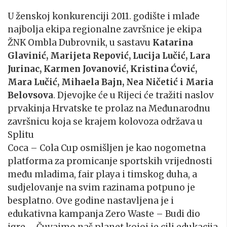
U ženskoj konkurenciji 2011. godište i mlađe
najbolja ekipa regionalne završnice je ekipa
ŽNK Ombla Dubrovnik, u sastavu
Katarina
Glavinić, Marijeta Repović, Lucija Lučić, Lara
Jurinac, Karmen Jovanović, Kristina Ćović,
Mara Lučić, Mihaela Bajn, Nea Ničetić i Maria
Belovsova
. Djevojke će u Rijeci će tražiti naslov
prvakinja Hrvatske te prolaz na Međunarodnu
završnicu koja se krajem kolovoza održava u
Splitu
Coca – Cola Cup osmišljen je kao nogometna
platforma za promicanje sportskih vrijednosti
među mladima, fair playa i timskog duha, a
sudjelovanje na svim razinama potpuno je
besplatno. Ove godine nastavljena je i
edukativna kampanja Zero Waste – Budi dio
igre – Čuvajmo naš planet kojoj je cilj edukacija