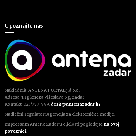
Upoznajte nas
Nakladnik: ANTENA PORTAL j.d.o.o.
Adresa: Trg kneza Višeslava 6g, Zadar
Kontakt: 023/777-999,
desk@antenazadar.hr
Nadležni regulator: Agencija za elektorničke medije.
Impressum Antene Zadar u cijelosti pogledajte
na ovoj
poveznici
.