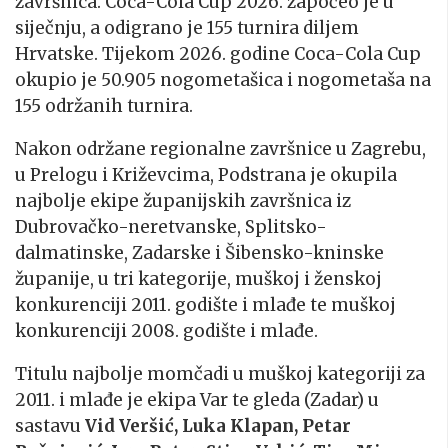
završnica. Coca-Cola Cup 2026. započeo je u
siječnju, a odigrano je 155 turnira diljem
Hrvatske. Tijekom 2026. godine Coca-Cola Cup
okupio je 50.905 nogometašica i nogometaša na
155 održanih turnira.
Nakon održane regionalne završnice u Zagrebu,
u Prelogu i Križevcima, Podstrana je okupila
najbolje ekipe županijskih završnica iz
Dubrovačko-neretvanske, Splitsko-
dalmatinske, Zadarske i Šibensko-kninske
županije, u tri kategorije, muškoj i ženskoj
konkurenciji 2011. godište i mlađe te muškoj
konkurenciji 2008. godište i mlađe.
Titulu najbolje momčadi u muškoj kategoriji za
2011. i mlađe je ekipa Var te gleda (Zadar) u
sastavu
Vid Veršić, Luka Klapan, Petar