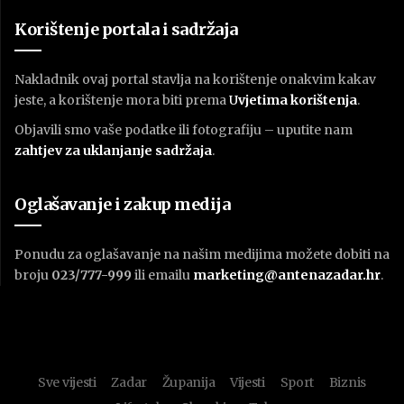
Korištenje portala i sadržaja
Nakladnik ovaj portal stavlja na korištenje onakvim kakav
jeste, a korištenje mora biti prema
U
vjetima korištenja
.
Objavili smo vaše podatke ili fotografiju – uputite nam
zahtjev za uklanjanje sadržaja
.
Oglašavanje i zakup medija
Ponudu za oglašavanje na našim medijima možete dobiti na
broju
023/777-999
ili emailu
marketing@antenazadar.hr
.
Sve vijesti
Zadar
Županija
Vijesti
Sport
Biznis