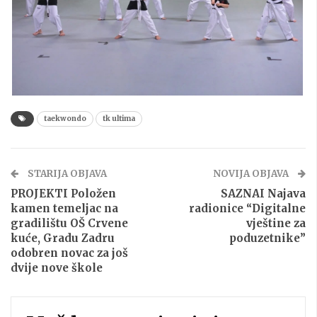
taekwondo
tk ultima
STARIJA OBJAVA
NOVIJA OBJAVA
PROJEKTI Položen
SAZNAI Najava
kamen temeljac na
radionice “Digitalne
gradilištu OŠ Crvene
vještine za
kuće, Gradu Zadru
poduzetnike”
odobren novac za još
dvije nove škole