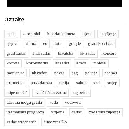
Oznake
apple
automobil
božidar kalmeta
cijene
cijepljenje
cjepivo
dhmz
eu
foto
google
gradsko vijeće
grad zadar
hnk zadar
hrvatska
kk zadar
koncert
korona
koronavirus
košarka
krađa
mobitel
namirnice
nk zadar
novac
pag
policija
promet
prometna
pu zadarska
rusija
sabor
sad
snijeg
stipe miočić
sveučilište u zadru
trgovina
ulicama moga grada
voda
vodovod
vremenska prognoza
vrijeme
zadar
zadarska županija
zadar street style
šime vrsaljko