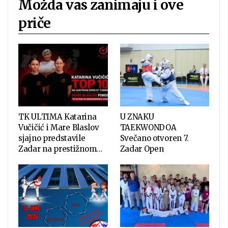
Možda vas zanimaju i ove
priče
TK ULTIMA Katarina
U ZNAKU
Vučičić i Mare Blaslov
TAEKWONDOA
sjajno predstavile
Svečano otvoren 7.
Zadar na prestižnom…
Zadar Open