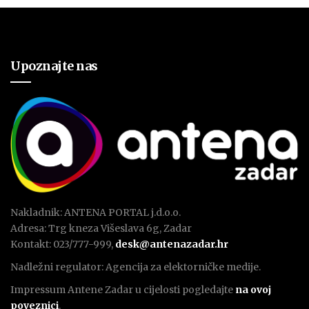
Upoznajte nas
Nakladnik: ANTENA PORTAL j.d.o.o.
Adresa: Trg kneza Višeslava 6g, Zadar
Kontakt: 023/777-999,
desk@antenazadar.hr
Nadležni regulator: Agencija za elektorničke medije.
Impressum Antene Zadar u cijelosti pogledajte
na ovoj
poveznici
.