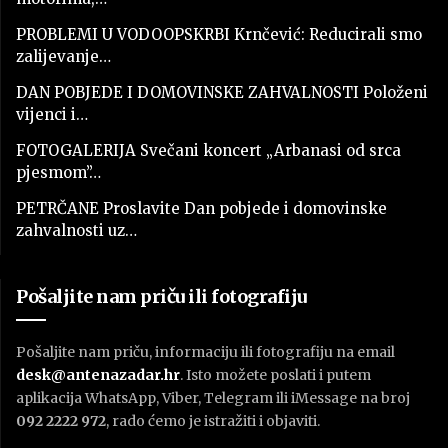
PROBLEMI U VODOOPSKRBI Krnčević: Reducirali smo
zalijevanje…
DAN POBJEDE I DOMOVINSKE ZAHVALNOSTI Položeni
vijenci i…
FOTOGALERIJA Svečani koncert „Arbanasi od srca
pjesmom”…
PETRČANE Proslavite Dan pobjede i domovinske
zahvalnosti uz…
Pošaljite nam priču ili fotografiju
Pošaljite nam priču, informaciju ili fotografiju na email
desk@antenazadar.hr
. Isto možete poslati i putem
aplikacija WhatsApp, Viber, Telegram ili iMessage na broj
092 2222 972
, rado ćemo je istražiti i objaviti.