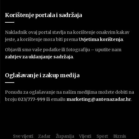
Korištenje portala i sadržaja
Nakladnik ovaj portal stavlja na korištenje onakvim kakav
jeste, a korištenje mora biti prema
U
vjetima korištenja
.
Objavili smo vaše podatke ili fotografiju – uputite nam
zahtjev za uklanjanje sadržaja
.
Oglašavanje i zakup medija
Ponudu za oglašavanje na našim medijima možete dobiti na
broju
023/777-999
ili emailu
marketing@antenazadar.hr
.
Sve vijesti
Zadar
Županija
Vijesti
Sport
Biznis