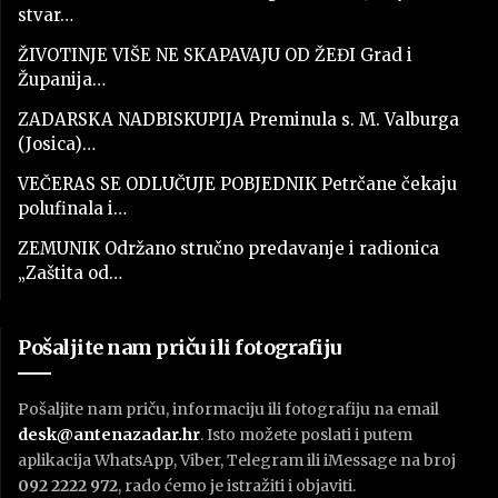
stvar…
ŽIVOTINJE VIŠE NE SKAPAVAJU OD ŽEĐI Grad i
Županija…
ZADARSKA NADBISKUPIJA Preminula s. M. Valburga
(Josica)…
VEČERAS SE ODLUČUJE POBJEDNIK Petrčane čekaju
polufinala i…
ZEMUNIK Održano stručno predavanje i radionica
„Zaštita od…
Pošaljite nam priču ili fotografiju
Pošaljite nam priču, informaciju ili fotografiju na email
desk@antenazadar.hr
. Isto možete poslati i putem
aplikacija WhatsApp, Viber, Telegram ili iMessage na broj
092 2222 972
, rado ćemo je istražiti i objaviti.