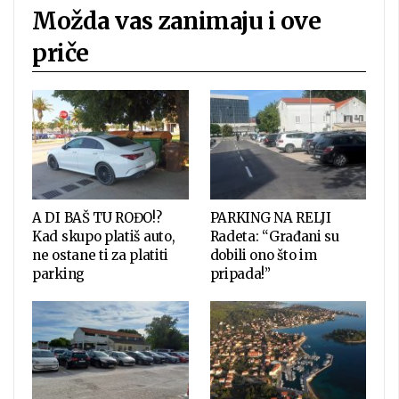
Možda vas zanimaju i ove
priče
A DI BAŠ TU ROĐO!?
PARKING NA RELJI
Kad skupo platiš auto,
Radeta: “Građani su
ne ostane ti za platiti
dobili ono što im
parking
pripada!”