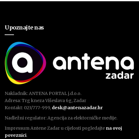
Upoznajte nas
Nakladnik: ANTENA PORTAL j.d.o.o.
Adresa: Trg kneza Višeslava 6g, Zadar
Kontakt: 023/777-999,
desk@antenazadar.hr
Nadležni regulator: Agencija za elektorničke medije.
Impressum Antene Zadar u cijelosti pogledajte
na ovoj
poveznici
.