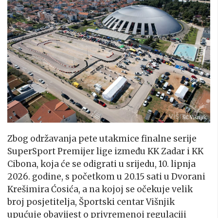
ŠC Višnjik
Zbog održavanja pete utakmice finalne serije
SuperSport Premijer lige između KK Zadar i KK
Cibona, koja će se odigrati u srijedu, 10. lipnja
2026. godine, s početkom u 20.15 sati u Dvorani
Krešimira Ćosića, a na kojoj se očekuje velik
broj posjetitelja, Športski centar Višnjik
upućuje obavijest o privremenoj regulaciji