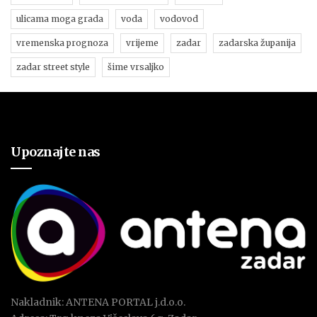
ulicama moga grada
voda
vodovod
vremenska prognoza
vrijeme
zadar
zadarska županija
zadar street style
šime vrsaljko
Upoznajte nas
Nakladnik: ANTENA PORTAL j.d.o.o.