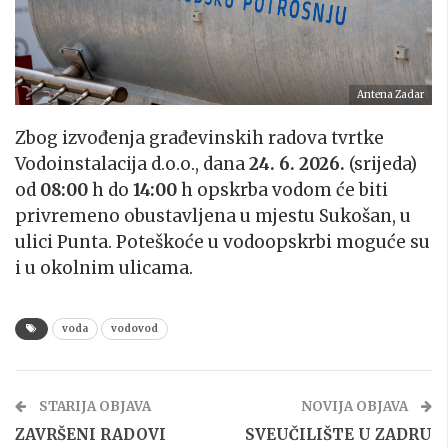
Antena Zadar
Zbog izvođenja građevinskih radova tvrtke
Vodoinstalacija d.o.o., dana
24. 6. 2026.
(srijeda)
od
08:00
h do
14:00
h opskrba vodom će biti
privremeno obustavljena u mjestu Sukošan, u
ulici Punta. Poteškoće u vodoopskrbi moguće su
i u okolnim ulicama.
voda
vodovod
STARIJA OBJAVA
NOVIJA OBJAVA
ZAVRŠENI RADOVI
SVEUČILIŠTE U ZADRU