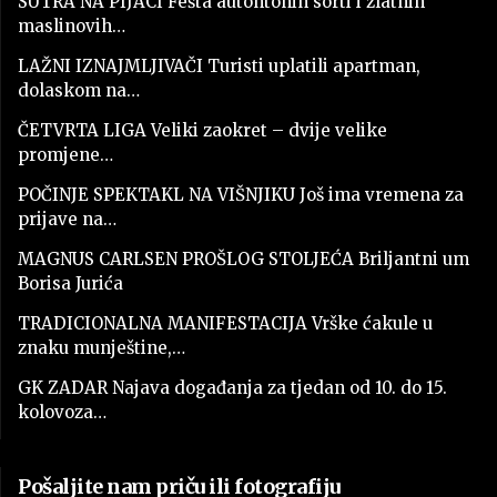
SUTRA NA PIJACI Fešta autohtonih sorti i zlatnih
maslinovih…
LAŽNI IZNAJMLJIVAČI Turisti uplatili apartman,
dolaskom na…
ČETVRTA LIGA Veliki zaokret – dvije velike
promjene…
POČINJE SPEKTAKL NA VIŠNJIKU Još ima vremena za
prijave na…
MAGNUS CARLSEN PROŠLOG STOLJEĆA Briljantni um
Borisa Jurića
TRADICIONALNA MANIFESTACIJA Vrške ćakule u
znaku munještine,…
GK ZADAR Najava događanja za tjedan od 10. do 15.
kolovoza…
Pošaljite nam priču ili fotografiju