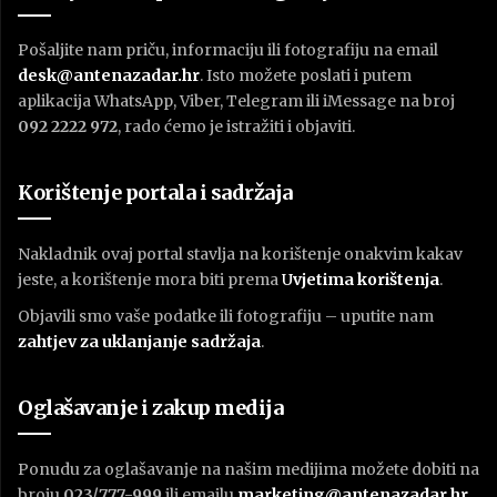
Pošaljite nam priču, informaciju ili fotografiju na email
desk@antenazadar.hr
. Isto možete poslati i putem
aplikacija WhatsApp, Viber, Telegram ili iMessage na broj
092 2222 972
, rado ćemo je istražiti i objaviti.
Korištenje portala i sadržaja
Nakladnik ovaj portal stavlja na korištenje onakvim kakav
jeste, a korištenje mora biti prema
U
vjetima korištenja
.
Objavili smo vaše podatke ili fotografiju – uputite nam
zahtjev za uklanjanje sadržaja
.
Oglašavanje i zakup medija
Ponudu za oglašavanje na našim medijima možete dobiti na
broju
023/777-999
ili emailu
marketing@antenazadar.hr
.