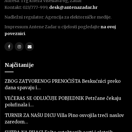
Adresa: Trg kneza Višeslava 6g, Zadar
Kontakt: 023/777-999,
desk@antenazadar.hr
Nadležni regulator: Agencija za elektorničke medije.
Impressum Antene Zadar u cijelosti pogledajte
na ovoj
poveznici
.
Najčitanije
ZBOG ZATVORENOG PRENOĆIŠTA Beskućnici preko
dana spavaju i…
VEČERAS SE ODLUČUJE POBJEDNIK Petrčane čekaju
polufinala i…
TURNIR ZA NAŠU DICU Villa Pino osvojila treći naslov
zaredom…