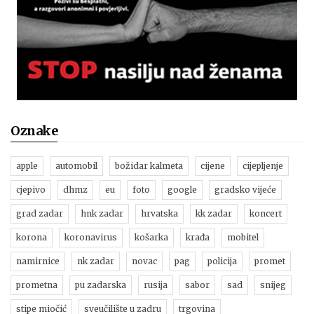
Oznake
apple
automobil
božidar kalmeta
cijene
cijepljenje
cjepivo
dhmz
eu
foto
google
gradsko vijeće
grad zadar
hnk zadar
hrvatska
kk zadar
koncert
korona
koronavirus
košarka
krađa
mobitel
namirnice
nk zadar
novac
pag
policija
promet
prometna
pu zadarska
rusija
sabor
sad
snijeg
stipe miočić
sveučilište u zadru
trgovina