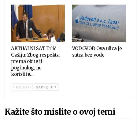
AKTUALNI SAT Erlić
VODOVOD Ova ulica je
Gašiju: Zbog respekta
sutra bez vode
prema obitelji
poginulog, ne
koristite…
NATRAG
NAPRIJED
Kažite što mislite o ovoj temi