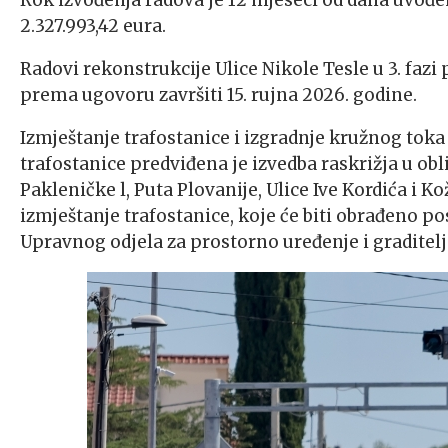
Rok izvođenja radova je 12 mjeseci od dana uvođe
2.327.993,42 eura.
Radovi rekonstrukcije Ulice Nikole Tesle u 3. fazi p
prema ugovoru završiti 15. rujna 2026. godine.
Izmještanje trafostanice i izgradnje kružnog toka 
trafostanice predviđena je izvedba raskrižja u obl
Pakleničke l, Puta Plovanije, Ulice Ive Kordića i K
izmještanje trafostanice, koje će biti obrađeno p
Upravnog odjela za prostorno uređenje i graditel