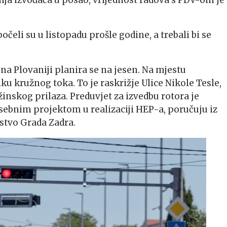
nja izvođača u posao, vrijednost radova s PDV-om je
očeli su u listopadu prošle godine, a trebali bi se
na Plovaniji planira se na jesen. Na mjestu
iku kružnog toka. To je raskrižje Ulice Nikole Tesle,
ožinskog prilaza. Preduvjet za izvedbu rotora je
osebnim projektom u realizaciji HEP-a, poručuju iz
jstvo Grada Zadra.