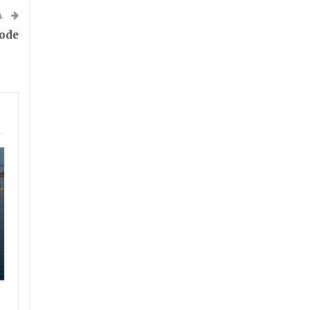
A
vode