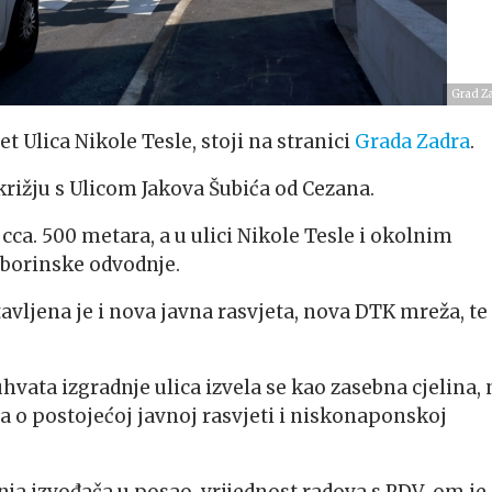
Grad Z
t Ulica Nikole Tesle, stoji na stranici
Grada Zadra
.
skrižju s Ulicom Jakova Šubića od Cezana.
 cca. 500 metara, a u ulici Nikole Tesle i okolnim
oborinske odvodnje.
tavljena je i nova javna rasvjeta, nova DTK mreža, te
ata izgradnje ulica izvela se kao zasebna cjelina, 
a o postojećoj javnoj rasvjeti i niskonaponskoj