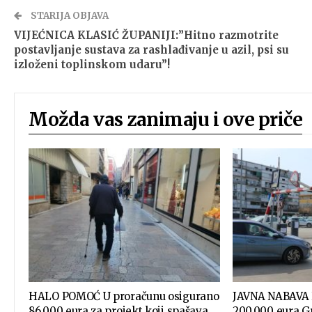
STARIJA OBJAVA
VIJEĆNICA KLASIĆ ŽUPANIJI:”Hitno razmotrite
postavljanje sustava za rashlađivanje u azil, psi su
izloženi toplinskom udaru”!
Možda vas zanimaju i ove priče
HALO POMOĆ U proračunu osigurano
JAVNA NABAVA 
86.000 eura za projekt koji spašava
200.000 eura Gr