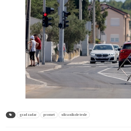
grad zadar
promet
ulica nikole tesle