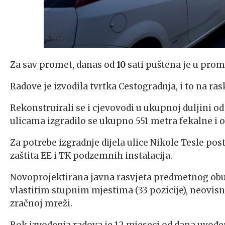
Za sav promet, danas od
10
sati puštena je u prome
Radove je izvodila tvrtka Cestogradnja, i to na ra
Rekonstruirali se i cjevovodi u ukupnoj duljini od
ulicama izgradilo se ukupno 551 metra fekalne i 
Za potrebe izgradnje dijela ulice Nikole Tesle pos
zaštita EE i TK podzemnih instalacija.
Novoprojektirana javna rasvjeta predmetnog obuhv
vlastitim stupnim mjestima (33 pozicije), neovisn
zračnoj mreži.