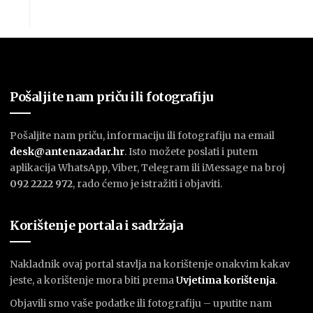
Pošaljite nam priču ili fotografiju
Pošaljite nam priču, informaciju ili fotografiju na email
desk@antenazadar.hr
. Isto možete poslati i putem
aplikacija WhatsApp, Viber, Telegram ili iMessage na broj
092 2222 972
, rado ćemo je istražiti i objaviti.
Korištenje portala i sadržaja
Nakladnik ovaj portal stavlja na korištenje onakvim kakav
jeste, a korištenje mora biti prema
U
vjetima korištenja
.
Objavili smo vaše podatke ili fotografiju – uputite nam