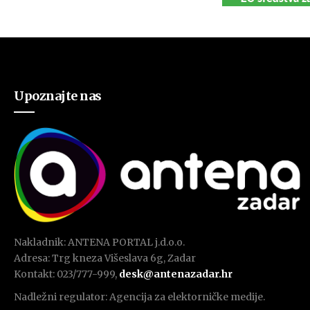
Upoznajte nas
Nakladnik: ANTENA PORTAL j.d.o.o.
Adresa: Trg kneza Višeslava 6g, Zadar
Kontakt: 023/777-999,
desk@antenazadar.hr
Nadležni regulator: Agencija za elektorničke medije.