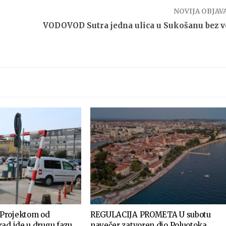
NOVIJA OBJAV
VODOVOD Sutra jedna ulica u Sukošanu bez 
Projektom od
REGULACIJA PROMETA U subotu
ad ide u drugu fazu
navečer zatvoren dio Poluotoka