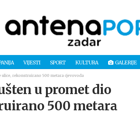
PANIJA
VIJESTI
SPORT
KULTURA
GALERIJE
ulice, rekonstruirano 500 metara cjevovoda
ten u promet dio
truirano 500 metara