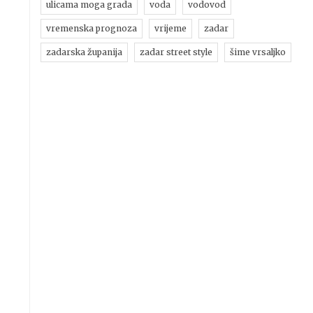
ulicama moga grada
voda
vodovod
vremenska prognoza
vrijeme
zadar
zadarska županija
zadar street style
šime vrsaljko