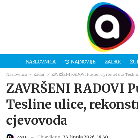
NASLOVNICA
NAJNOVIJE
ZADAR
ŽU
Naslovnica
Zadar
ZAVRŠENI RADOVI Pušten u promet dio Tesline 
ZAVRŠENI RADOVI Puš
Tesline ulice, rekons
cjevovoda
Objavljeno:
23. lipnja 2026. 16:30
AZD