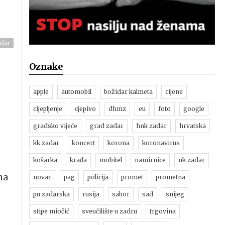
adar
Oznake
apple
automobil
božidar kalmeta
cijene
cijepljenje
cjepivo
dhmz
eu
foto
google
gradsko vijeće
grad zadar
hnk zadar
hrvatska
kk zadar
koncert
korona
koronavirus
košarka
krađa
mobitel
namirnice
nk zadar
na
novac
pag
policija
promet
prometna
pu zadarska
rusija
sabor
sad
snijeg
stipe miočić
sveučilište u zadru
trgovina