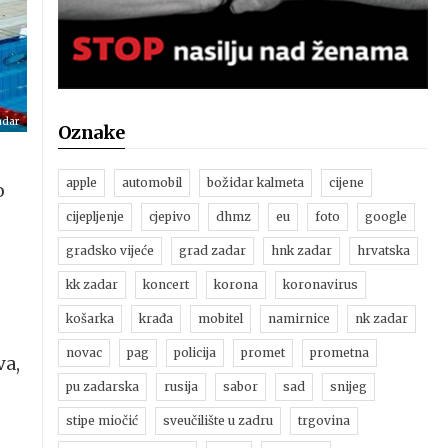
adar
Oznake
apple
automobil
božidar kalmeta
cijene
o
cijepljenje
cjepivo
dhmz
eu
foto
google
gradsko vijeće
grad zadar
hnk zadar
hrvatska
kk zadar
koncert
korona
koronavirus
košarka
krađa
mobitel
namirnice
nk zadar
novac
pag
policija
promet
prometna
va,
pu zadarska
rusija
sabor
sad
snijeg
stipe miočić
sveučilište u zadru
trgovina