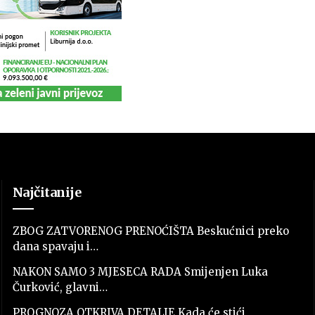
Najčitanije
ZBOG ZATVORENOG PRENOĆIŠTA Beskućnici preko
dana spavaju i…
NAKON SAMO 3 MJESECA RADA Smijenjen Luka
Čurković, glavni…
PROGNOZA OTKRIVA DETALJE Kada će stići