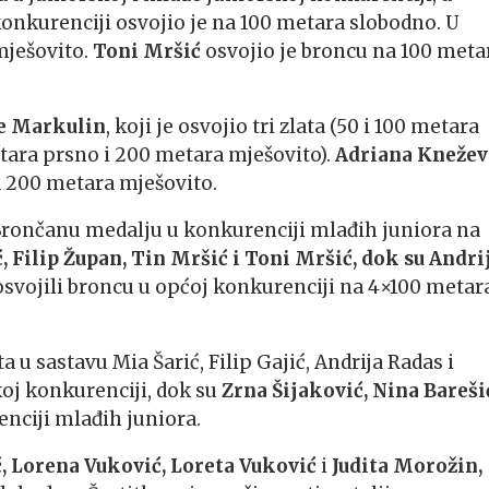
konkurenciji osvojio je na 100 metara slobodno. U
mješovito.
Toni Mršić
osvojio je broncu na 100 meta
e Markulin
, koji je osvojio tri zlata (50 i 100 metara
etara prsno i 200 metara mješovito).
Adriana Knežev
na 200 metara mješovito.
r. Brončanu medalju u konkurenciji mlađih juniora na
, Filip Župan, Tin Mršić i Toni Mršić, dok su Andri
svojili broncu u općoj konkurenciji na 4×100 metar
u sastavu Mia Šarić, Filip Gajić, Andrija Radas i
koj konkurenciji, dok su
Zrna Šijaković, Nina Bareši
enciji mlađih juniora.
, Lorena Vuković, Loreta Vuković
i
Judita Morožin,