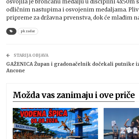
osvojila je brončanu medalju u disciplini 4x50m 
odličnim nastupima i osvojenim medaljama. Pliva
pripreme za državna prvenstva, dok će mlađim natj
pk zadar
STARIJA OBJAVA
GAŽENICA Župan i gradonačelnik dočekali putnike i
Ancone
Možda vas zanimaju i ove priče