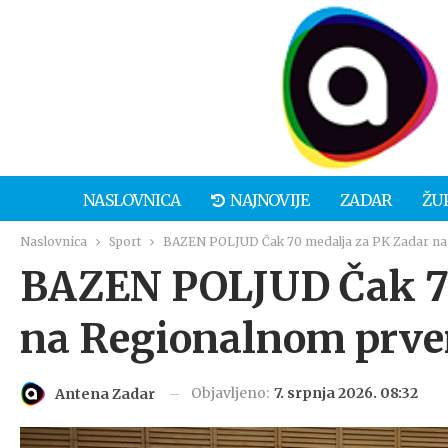
NASLOVNICA
NAJNOVIJE
ZADAR
ŽU
Naslovnica
Sport
BAZEN POLJUD Čak 70 medalja za PK Zadar na
BAZEN POLJUD Čak 70
na Regionalnom prve
Objavljeno:
7. srpnja 2026. 08:32
Antena Zadar