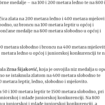
srebrne medalje – na 100 i 200 metara leđno te na 800 
ica zlata na 200 metara leđno i 400 metara mješovi
bodno, uz broncu na 100 metara leptir u općoj i
brončane medalje na 800 metara slobodno u općoj i
00 metara slobodno i broncu na 400 metara mješovit
metara leđno u općoj i juniorskoj konkurenciji te 
rala
Zrna Šijaković,
koja je osvojila niz medalja u op
bno se istaknula zlatom na 400 metara slobodno te
0 metara leptir, leđno, slobodno i mješovito.
na 50 i 100 metara leptir te 1500 metara slobodno, pri
juniorskoj i mlađe juniorskoj konkurenciji. Na 800
a u juniorskoj i mlađe juniorskoj konkurenciji, a