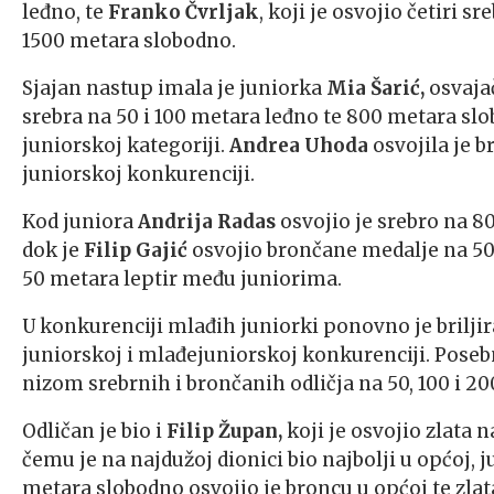
leđno, te
Franko Čvrljak
, koji je osvojio četiri 
1500 metara slobodno.
Sjajan nastup imala je juniorka
Mia Šarić,
osvajač
srebra na 50 i 100 metara leđno te 800 metara slo
juniorskoj kategoriji.
Andrea Uhoda
osvojila je 
juniorskoj konkurenciji.
Kod juniora
Andrija Radas
osvojio je srebro na 8
dok je
Filip Gajić
osvojio brončane medalje na 50 
50 metara leptir među juniorima.
U konkurenciji mlađih juniorki ponovno je brilji
juniorskoj i mlađejuniorskoj konkurenciji. Pose
nizom srebrnih i brončanih odličja na 50, 100 i 20
Odličan je bio i
Filip Župan,
koji je osvojio zlata 
čemu je na najdužoj dionici bio najbolji u općoj, 
metara slobodno osvojio je broncu u općoj te zlat