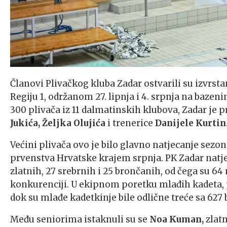
Članovi Plivačkog kluba Zadar ostvarili su izvr
Regiju 1, održanom 27. lipnja i 4. srpnja na bazeni
300 plivača iz 11 dalmatinskih klubova, Zadar je p
Jukića,
Željka Olujića
i trenerice
Danijele Kurtin
Većini plivača ovo je bilo glavno natjecanje sezon
prvenstva Hrvatske krajem srpnja. PK Zadar natje
zlatnih, 27 srebrnih i 25 brončanih, od čega su 64
konkurenciji. U ekipnom poretku mlađih kadeta, pl
dok su mlađe kadetkinje bile odlične treće sa 627
Među seniorima istaknuli su se
Noa Kuman,
zlatn