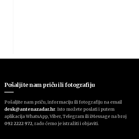
Pošaljite nam priču ili fotografiju
Pošaljite nam priču, informaciju ili fotografiju na email
desk@antenazadar.hr
. Isto možete poslati i putem
aplikacija WhatsApp, Viber, Telegram ili iMessage na broj
092 2222 972
, rado ćemo je istražiti i objaviti.