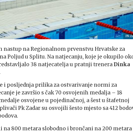
PK Z
stan nastup na Regionalnom prvenstvu Hrvatske za
ma Poljud u Splitu. Na natjecanju, koje je okupilo ok
redstavljalo 38 natjecatelja u pratnji trenera
Dinka
.
e i posljednja prilika za ostvarivanje normi za
canje je završio s čak 70 osvojenih medalja – 18
 medalje osvojene u pojedinačnoj, a šest u štafetnoj
ivači Pk Zadar su osvojili šesto mjesto sa 412 bodo
 bodova.
i na 800 metara slobodno i brončani na 200 metara