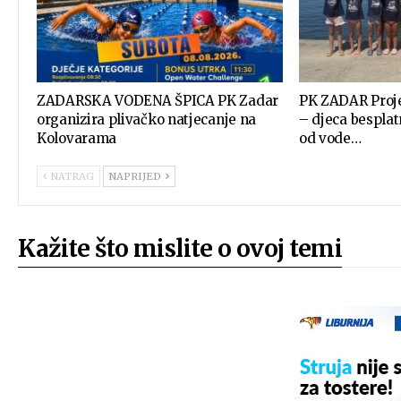
ZADARSKA VODENA ŠPICA PK Zadar
PK ZADAR Projek
organizira plivačko natjecanje na
– djeca besplat
Kolovarama
od vode…
NATRAG
NAPRIJED
Kažite što mislite o ovoj temi