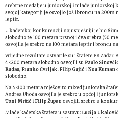
srebrne medalje u juniorskoj i mlađe juniorskoj 
svojoj kategoriji je osvojio još i broncu na 200m 
leptir.
U kadetskoj konkurenciji najuspješniji je bio
Šim
slobodno te 100 metara prsno) i dva srebra (50 m
osvojila je srebro na 100 metara leptir i broncu 
Vrijedne rezultate ostvarile su i štafete PK Zada
4×200 metara slobodno osvojili su
Paulo Sinovčić
Radas, Franko Čvrljak, Filip Gajić
i
Noa Kuman
o
slobodno.
Na 4×100 metara mješovito mixed juniorska štafeta 
Andrea Uhoda osvojila je srebro u općoj i juniors
Toni Mršić
i
Filip Župan
osvojili srebro u konkur
Mlade kadetska štafeta u sastavu:
Lucija Ukalović