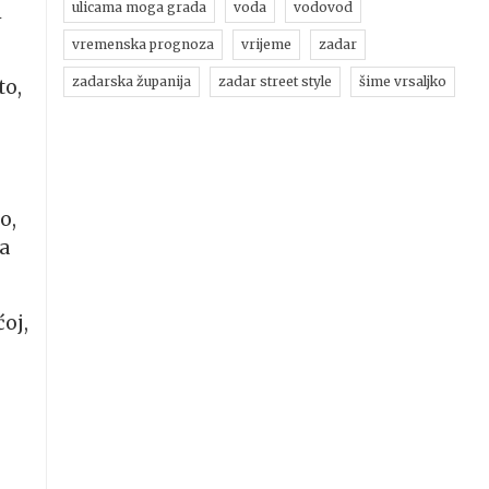
ulicama moga grada
voda
vodovod
i
vremenska prognoza
vrijeme
zadar
zadarska županija
zadar street style
šime vrsaljko
to,
o,
na
ćoj,