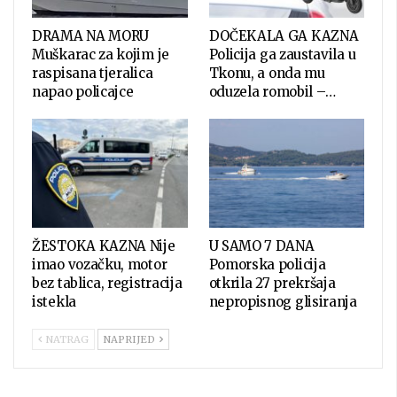
DRAMA NA MORU
DOČEKALA GA KAZNA
Muškarac za kojim je
Policija ga zaustavila u
raspisana tjeralica
Tkonu, a onda mu
napao policajce
oduzela romobil –…
ŽESTOKA KAZNA Nije
U SAMO 7 DANA
imao vozačku, motor
Pomorska policija
bez tablica, registracija
otkrila 27 prekršaja
istekla
nepropisnog glisiranja
NATRAG
NAPRIJED