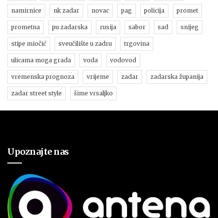
namirnice
nk zadar
novac
pag
policija
promet
prometna
pu zadarska
rusija
sabor
sad
snijeg
stipe miočić
sveučilište u zadru
trgovina
ulicama moga grada
voda
vodovod
vremenska prognoza
vrijeme
zadar
zadarska županija
zadar street style
šime vrsaljko
Upoznajte nas