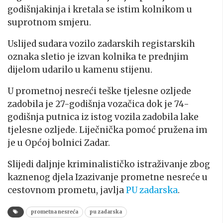
godišnjakinja i kretala se istim kolnikom u
suprotnom smjeru.
Uslijed sudara vozilo zadarskih registarskih
oznaka sletio je izvan kolnika te prednjim
dijelom udarilo u kamenu stijenu.
U prometnoj nesreći teške tjelesne ozljede
zadobila je 27-godišnja vozačica dok je 74-
godišnja putnica iz istog vozila zadobila lake
tjelesne ozljede. Liječnička pomoć pružena im
je u Općoj bolnici Zadar.
Slijedi daljnje kriminalističko istraživanje zbog
kaznenog djela Izazivanje prometne nesreće u
cestovnom prometu, javlja
PU zadarska
.
prometna nesreća
pu zadarska