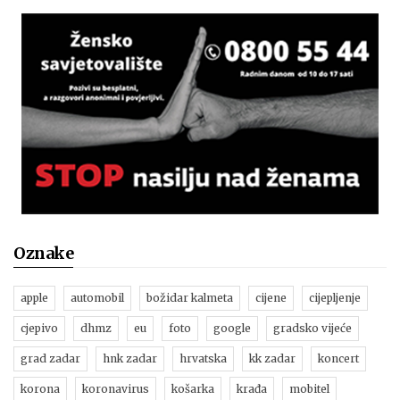
Oznake
apple
automobil
božidar kalmeta
cijene
cijepljenje
cjepivo
dhmz
eu
foto
google
gradsko vijeće
grad zadar
hnk zadar
hrvatska
kk zadar
koncert
korona
koronavirus
košarka
krađa
mobitel