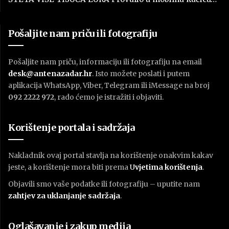
Pošaljite nam priču ili fotografiju
Pošaljite nam priču, informaciju ili fotografiju na email
desk@antenazadar.hr
. Isto možete poslati i putem
aplikacija WhatsApp, Viber, Telegram ili iMessage na broj
092 2222 972
, rado ćemo je istražiti i objaviti.
Korištenje portala i sadržaja
Nakladnik ovaj portal stavlja na korištenje onakvim kakav
jeste, a korištenje mora biti prema
U
vjetima korištenja
.
Objavili smo vaše podatke ili fotografiju – uputite nam
zahtjev za uklanjanje sadržaja
.
Oglašavanje i zakup medija