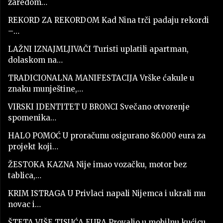
zaredom…
REKORD ZA REKORDOM Kad Nina trči padaju rekordi
–…
LAŽNI IZNAJMLJIVAČI Turisti uplatili apartman,
dolaskom na…
TRADICIONALNA MANIFESTACIJA Vrške ćakule u
znaku munještine,…
VIRSKI IDENTITET U BRONCI Svečano otvorenje
spomenika…
HALO POMOĆ U proračunu osigurano 86.000 eura za
projekt koji…
ŽESTOKA KAZNA Nije imao vozačku, motor bez
tablica,…
KRIM ISTRAGA U Privlaci napali Nijemca i ukrali mu
novac i…
ŠTETA VIŠE TISUĆA EURA Provalio u mobilnu kućicu…