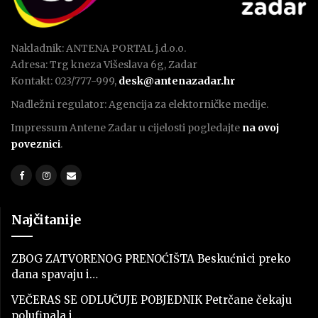
Nakladnik: ANTENA PORTAL j.d.o.o.
Adresa: Trg kneza Višeslava 6g, Zadar
Kontakt: 023/777-999,
desk@antenazadar.hr
Nadležni regulator: Agencija za elektorničke medije.
Impressum Antene Zadar u cijelosti pogledajte
na ovoj
poveznici
.
Najčitanije
ZBOG ZATVORENOG PRENOĆIŠTA Beskućnici preko
dana spavaju i…
VEČERAS SE ODLUČUJE POBJEDNIK Petrčane čekaju
polufinala i…