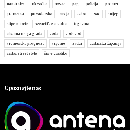
namirnice
nk zadar
novac
pag
policija
promet
prometna
pu zadarska
rusija
sabor
sad
snijeg
stipe miočić
sveučilište u zadru
trgovina
ulicama moga grada
voda
vodovod
vremenska prognoza
vrijeme
zadar
zadarska županija
zadar street style
šime vrsaljko
Upoznajte nas