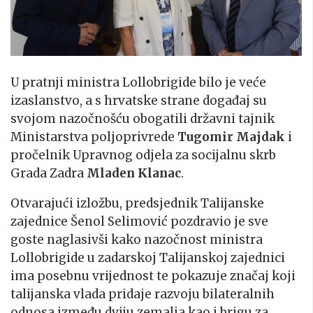
U pratnji ministra Lollobrigide bilo je veće
izaslanstvo, a s hrvatske strane događaj su
svojom nazočnošću obogatili državni tajnik
Ministarstva poljoprivrede
Tugomir Majdak
i
pročelnik Upravnog odjela za socijalnu skrb
Grada Zadra
Mladen Klanac
.
Otvarajući izložbu, predsjednik Talijanske
zajednice Šenol Selimović pozdravio je sve
goste naglasivši kako nazočnost ministra
Lollobrigide u zadarskoj Talijanskoj zajednici
ima posebnu vrijednost te pokazuje značaj koji
talijanska vlada pridaje razvoju bilateralnih
odnosa između dviju zemalja kao i brigu za