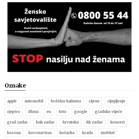
Oznake
apple
automobil
božidar kalmeta
cijene
cijepljenje
cjepivo
dhmz
eu
foto
google
gradsko vijeće
grad zadar
hnk zadar
hrvatska
kk zadar
koncert
korona
koronavirus
košarka
krađa
mobitel