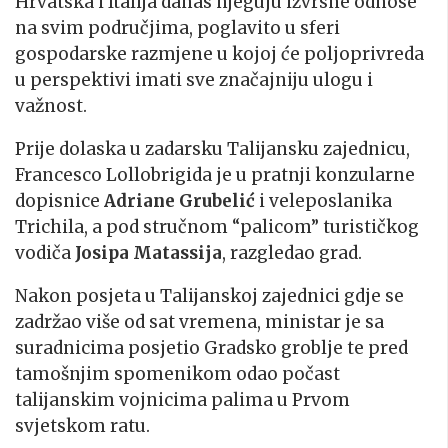
Hrvatska i Italija danas njeguju izvrsne odnose
na svim područjima, poglavito u sferi
gospodarske razmjene u kojoj će poljoprivreda
u perspektivi imati sve značajniju ulogu i
važnost.
Prije dolaska u zadarsku Talijansku zajednicu,
Francesco Lollobrigida je u pratnji konzularne
dopisnice
Adriane Grubelić
i veleposlanika
Trichila, a pod stručnom “palicom” turističkog
vodiča
Josipa Matassija
, razgledao grad.
Nakon posjeta u Talijanskoj zajednici gdje se
zadržao više od sat vremena, ministar je sa
suradnicima posjetio Gradsko groblje te pred
tamošnjim spomenikom odao počast
talijanskim vojnicima palima u Prvom
svjetskom ratu.