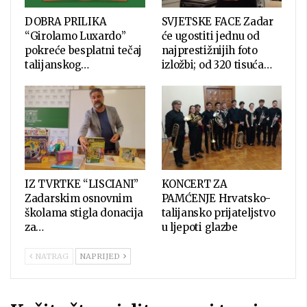
DOBRA PRILIKA
SVJETSKE FACE Zadar
“Girolamo Luxardo”
će ugostiti jednu od
pokreće besplatni tečaj
najprestižnijih foto
talijanskog…
izložbi; od 320 tisuća…
IZ TVRTKE “LISCIANI”
KONCERT ZA
Zadarskim osnovnim
PAMĆENJE Hrvatsko-
školama stigla donacija
talijansko prijateljstvo
za…
u ljepoti glazbe
NATRAG
NAPRIJED