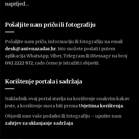
naprijed…
Pošaljite nam priču ili fotografiju
Pošaljite nam priču, informaciju ili fotografiju na email
desk@antenazadar.hr
. Isto možete poslati i putem
aplikacija WhatsApp, Viber, Telegram ili iMessage na broj
092 2222 972
, rado ćemo je istražiti i objaviti.
Korištenje portala i sadržaja
Nakladnik ovaj portal stavlja na korištenje onakvim kakav
jeste, a korištenje mora biti prema
U
vjetima korištenja
.
Objavili smo vaše podatke ili fotografiju – uputite nam
zahtjev za uklanjanje sadržaja
.