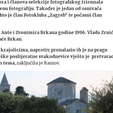
ra i članova selekcije fotografskog triennala
nu fotografiju. Također je jedan od osnivača
io je član Fotokluba „Zagreb“ te počasni član
 Ante i Zvonimira Brkana godine 1996. Vlado Zrni
aće Brkan.
krajolicima, naprotiv, pronalazio ih je na pragu
teške poslijeratne svakodnevice vješto je pretvarao
h tema,
zaključila je Ramov.