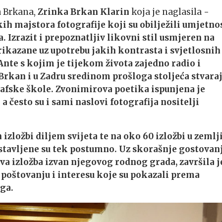
a Brkana,
Zrinka Brkan Klarin
koja je naglasila
-
ih majstora fotografije koji su obilježili umjetno
 Izrazit i prepoznatljiv likovni stil usmjeren na
rikazane uz upotrebu jakih kontrasta i svjetlosnih
 Ante s kojim je tijekom života zajedno radio i
 Brkan i u Zadru sredinom prošloga stoljeća stvara
afske škole. Zvonimirova poetika ispunjena je
često su i sami naslovi fotografija nositelji
izložbi diljem svijeta te na oko 60 izložbi u zemlji
dstavljene su tek postumno. Uz skorašnje gostovan
va izložba izvan njegovog rodnog grada, završila j
 poštovanju i interesu koje su pokazali prema
ga.