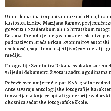
U ime domaćina i organizatora Grada Nina, brojne 
kustosica izložbe
Marijana Ramov
, povjesničark
govoriti i o zadarskom ali i o hrvatskom fotog
Brkana. Premda je njegov opus neraskidivo pov
pod nazivom Braća Brkan, Zvonimirov autorski r
osobnošću, suptilnom osjetljivošću za detalj 
mediju.
Fotografije Zvonimira Brkana svakako su remek-
vrijedni dokumenti života u Zadru u godinama 
Počevši svoj umjetnički put 1948. godine radov
Ante stvaraju antologijske fotografije karakte
inovacijama koje će upijati generacije zadarski
okosnica zadarske fotografske škole.