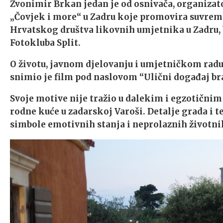
Zvonimir Brkan jedan je od osnivača, organizato
„Čovjek i more“ u Zadru koje promovira suvreme
Hrvatskog društva likovnih umjetnika u Zadru, b
Fotokluba Split.
O životu, javnom djelovanju i umjetničkom radu
snimio je film pod naslovom “Ulični događaj br
Svoje motive nije tražio u dalekim i egzotičnim 
rodne kuće u zadarskoj Varoši. Detalje grada i 
simbole emotivnih stanja i neprolaznih životni