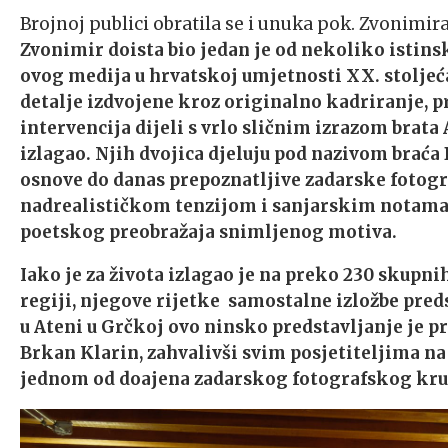
Brojnoj publici obratila se i unuka pok. Zvonimir
Zvonimir doista bio jedan je od nekoliko istinsk
ovog medija u hrvatskoj umjetnosti XX. stoljeća.
detalje izdvojene kroz originalno kadriranje, p
intervencija dijeli s vrlo sličnim izrazom brata
izlagao. Njih dvojica djeluju pod nazivom braća
osnove do danas prepoznatljive zadarske fotogr
nadrealističkom tenzijom i sanjarskim notama a 
poetskog preobražaja snimljenog motiva.
Iako je za života izlagao je na preko 230 skupnih 
regiji, njegove rijetke samostalne izložbe pre
u Ateni u Grčkoj ovo ninsko predstavljanje je pr
Brkan Klarin, zahvalivši svim posjetiteljima na
jednom od doajena zadarskog fotografskog kru