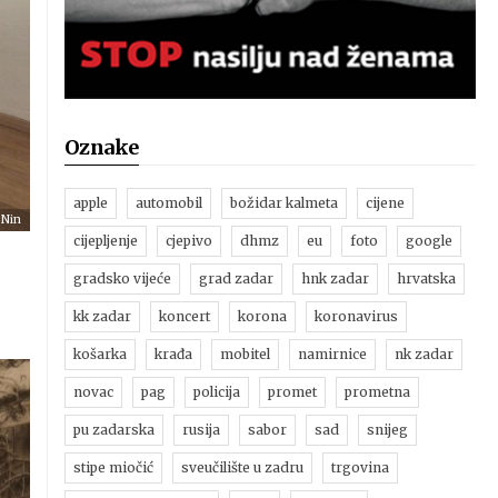
Oznake
apple
automobil
božidar kalmeta
cijene
 Nin
cijepljenje
cjepivo
dhmz
eu
foto
google
gradsko vijeće
grad zadar
hnk zadar
hrvatska
kk zadar
koncert
korona
koronavirus
košarka
krađa
mobitel
namirnice
nk zadar
novac
pag
policija
promet
prometna
pu zadarska
rusija
sabor
sad
snijeg
stipe miočić
sveučilište u zadru
trgovina