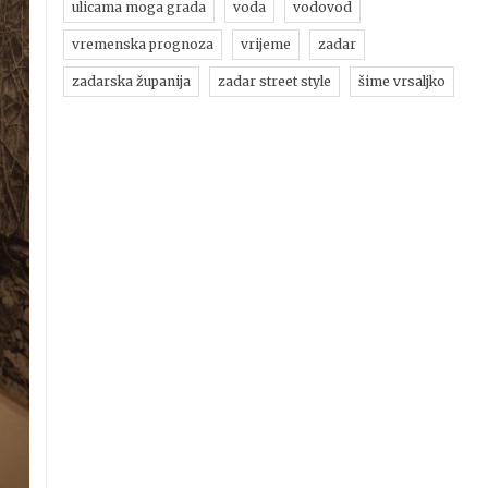
ulicama moga grada
voda
vodovod
vremenska prognoza
vrijeme
zadar
zadarska županija
zadar street style
šime vrsaljko