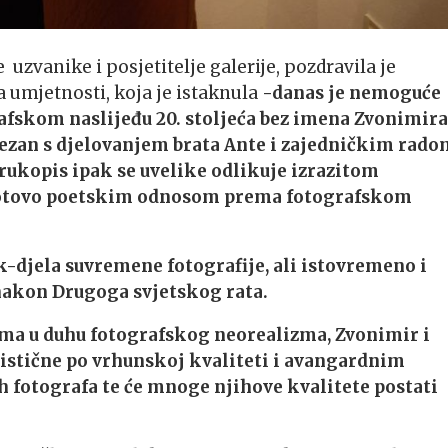
uzvanike i posjetitelje galerije, pozdravila je
a umjetnosti, koja je istaknula
-danas je nemoguće
rafskom naslijeđu 20. stoljeća bez imena Zvonimira
ezan s djelovanjem brata Ante i zajedničkim rado
ukopis ipak se uvelike odlikuje izrazitom
i gotovo poetskim odnosom prema fotografskom
djela suvremene fotografije, ali istovremeno i
nakon Drugoga svjetskog rata.
ima u duhu fotografskog neorealizma, Zvonimir i
ristične po vrhunskoj kvaliteti i avangardnim
h fotografa te će mnoge njihove kvalitete postati