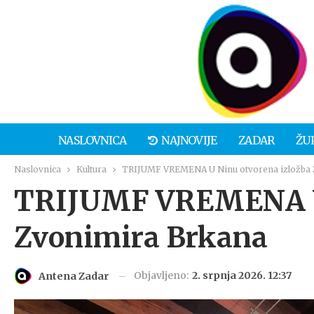
NASLOVNICA
NAJNOVIJE
ZADAR
ŽU
Naslovnica
Kultura
TRIJUMF VREMENA U Ninu otvorena izložba 
TRIJUMF VREMENA U 
Zvonimira Brkana
Objavljeno:
2. srpnja 2026. 12:37
Antena Zadar