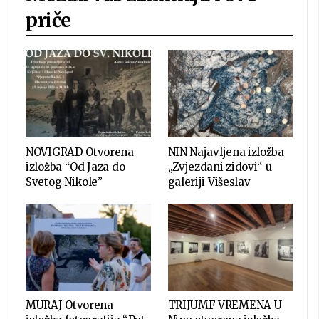
priče
NOVIGRAD Otvorena
NIN Najavljena izložba
izložba “Od Jaza do
„Zvjezdani zidovi“ u
Svetog Nikole”
galeriji Višeslav
MURAJ Otvorena
TRIJUMF VREMENA U