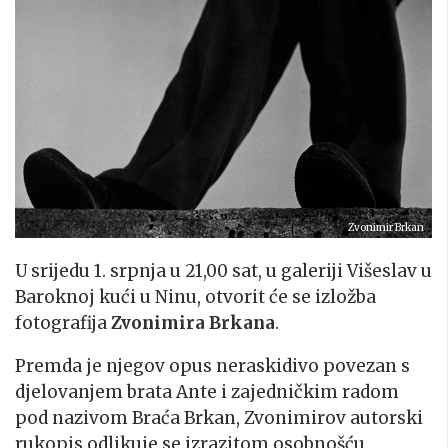
Zvonimir Brkan
U srijedu 1. srpnja u 21,00 sat, u galeriji Višeslav u
Baroknoj kući u Ninu, otvorit će se izložba
fotografija
Zvonimira Brkana
.
Premda je njegov opus neraskidivo povezan s
djelovanjem brata Ante i zajedničkim radom
pod nazivom Braća Brkan, Zvonimirov autorski
rukopis odlikuje se izrazitom osobnošću,