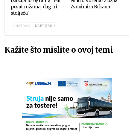
izložba fotografija “Put
Ninu otvorena izložba
posut ružama, dug tri
Zvonimira Brkana
stoljeća”
NATRAG
NAPRIJED
Kažite što mislite o ovoj temi