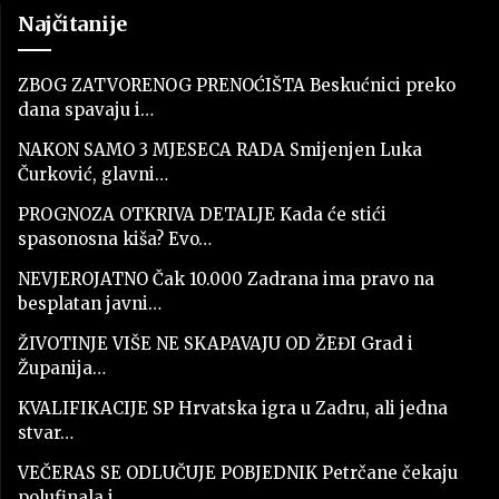
Najčitanije
ZBOG ZATVORENOG PRENOĆIŠTA Beskućnici preko
dana spavaju i…
NAKON SAMO 3 MJESECA RADA Smijenjen Luka
Čurković, glavni…
PROGNOZA OTKRIVA DETALJE Kada će stići
spasonosna kiša? Evo…
NEVJEROJATNO Čak 10.000 Zadrana ima pravo na
besplatan javni…
ŽIVOTINJE VIŠE NE SKAPAVAJU OD ŽEĐI Grad i
Županija…
KVALIFIKACIJE SP Hrvatska igra u Zadru, ali jedna
stvar…
VEČERAS SE ODLUČUJE POBJEDNIK Petrčane čekaju
polufinala i…