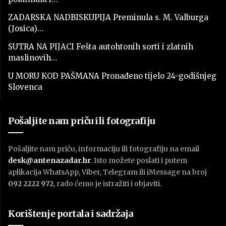
ZADARSKA NADBISKUPIJA Preminula s. M. Valburga
(Josica)…
SUTRA NA PIJACI Fešta autohtonih sorti i zlatnih
maslinovih…
U MORU KOD PAŠMANA Pronađeno tijelo 24-godišnjeg
Slovenca
Pošaljite nam priču ili fotografiju
Pošaljite nam priču, informaciju ili fotografiju na email
desk@antenazadar.hr
. Isto možete poslati i putem
aplikacija WhatsApp, Viber, Telegram ili iMessage na broj
092 2222 972
, rado ćemo je istražiti i objaviti.
Korištenje portala i sadržaja