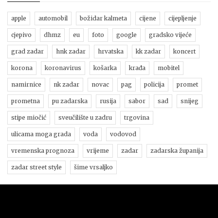
apple
automobil
božidar kalmeta
cijene
cijepljenje
cjepivo
dhmz
eu
foto
google
gradsko vijeće
grad zadar
hnk zadar
hrvatska
kk zadar
koncert
korona
koronavirus
košarka
krađa
mobitel
namirnice
nk zadar
novac
pag
policija
promet
prometna
pu zadarska
rusija
sabor
sad
snijeg
stipe miočić
sveučilište u zadru
trgovina
ulicama moga grada
voda
vodovod
vremenska prognoza
vrijeme
zadar
zadarska županija
zadar street style
šime vrsaljko