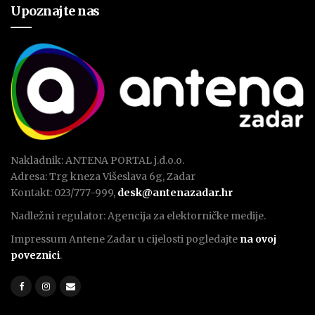
Upoznajte nas
Nakladnik: ANTENA PORTAL j.d.o.o.
Adresa: Trg kneza Višeslava 6g, Zadar
Kontakt: 023/777-999,
desk@antenazadar.hr
Nadležni regulator: Agencija za elektorničke medije.
Impressum Antene Zadar u cijelosti pogledajte
na ovoj
poveznici
.