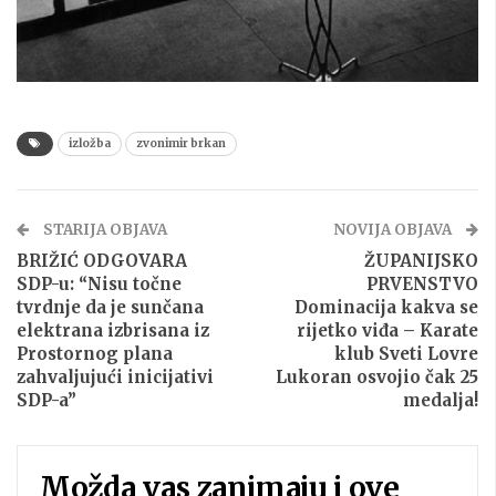
izložba
zvonimir brkan
STARIJA OBJAVA
NOVIJA OBJAVA
BRIŽIĆ ODGOVARA
ŽUPANIJSKO
SDP-u: “Nisu točne
PRVENSTVO
tvrdnje da je sunčana
Dominacija kakva se
elektrana izbrisana iz
rijetko viđa – Karate
Prostornog plana
klub Sveti Lovre
zahvaljujući inicijativi
Lukoran osvojio čak 25
SDP-a”
medalja!
Možda vas zanimaju i ove