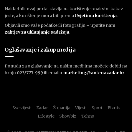
Nakladnik ovaj portal stavlja na korištenje onakvim kakav
jeste, a korištenje mora biti prema
U
vjetima korištenja
.
Objavili smo vaše podatke ili fotografiju – uputite nam
zahtjev za uklanjanje sadržaja
.
Oglašavanje i zakup medija
Ponudu za oglašavanje na našim medijima možete dobiti na
broju
023/777-999
ili emailu
marketing@antenazadar.hr
.
Sve vijesti
Zadar
Županija
Vijesti
Sport
Biznis
Lifestyle
Showbiz
Tehno