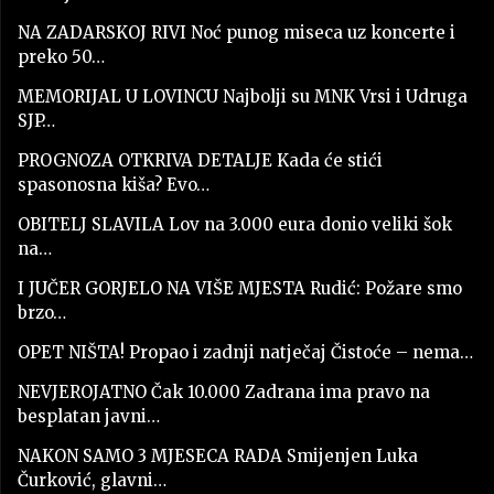
NA ZADARSKOJ RIVI Noć punog miseca uz koncerte i
preko 50…
MEMORIJAL U LOVINCU Najbolji su MNK Vrsi i Udruga
SJP…
PROGNOZA OTKRIVA DETALJE Kada će stići
spasonosna kiša? Evo…
OBITELJ SLAVILA Lov na 3.000 eura donio veliki šok
na…
I JUČER GORJELO NA VIŠE MJESTA Rudić: Požare smo
brzo…
OPET NIŠTA! Propao i zadnji natječaj Čistoće – nema…
NEVJEROJATNO Čak 10.000 Zadrana ima pravo na
besplatan javni…
NAKON SAMO 3 MJESECA RADA Smijenjen Luka
Čurković, glavni…