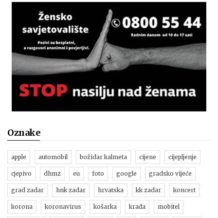
Oznake
apple
automobil
božidar kalmeta
cijene
cijepljenje
cjepivo
dhmz
eu
foto
google
gradsko vijeće
grad zadar
hnk zadar
hrvatska
kk zadar
koncert
korona
koronavirus
košarka
krađa
mobitel