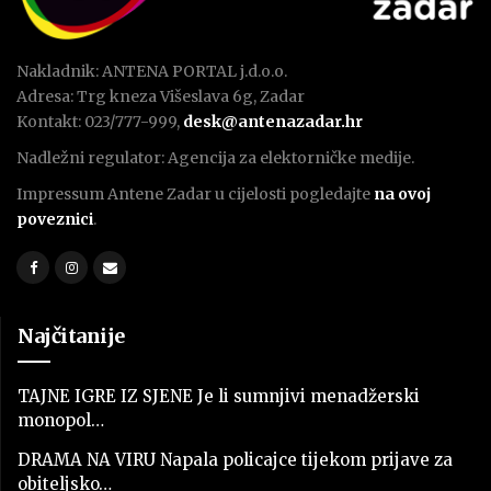
Nakladnik: ANTENA PORTAL j.d.o.o.
Adresa: Trg kneza Višeslava 6g, Zadar
Kontakt: 023/777-999,
desk@antenazadar.hr
Nadležni regulator: Agencija za elektorničke medije.
Impressum Antene Zadar u cijelosti pogledajte
na ovoj
poveznici
.
Najčitanije
TAJNE IGRE IZ SJENE Je li sumnjivi menadžerski
monopol…
DRAMA NA VIRU Napala policajce tijekom prijave za
obiteljsko…