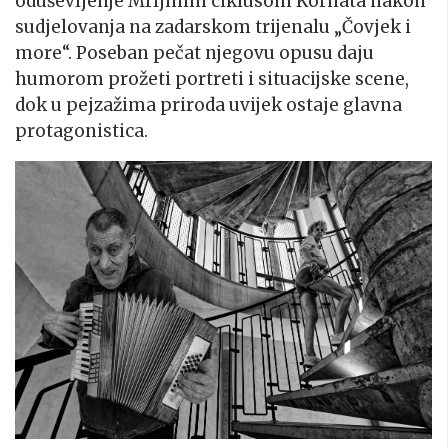
oduševljenje Mrljinim ciklusom Kornata nakon
sudjelovanja na zadarskom trijenalu „Čovjek i
more“. Poseban pečat njegovu opusu daju
humorom prožeti portreti i situacijske scene,
dok u pejzažima priroda uvijek ostaje glavna
protagonistica.