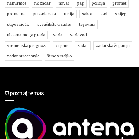
namirnice
nk zadar
novac
pag
policija
promet
prometna
pu zadarska
rusija
sabor
sad
snijeg
stipe miočić
sveučilište u zadru
trgovina
ulicama moga grada
voda
vodovod
vremenska prognoza
vrijeme
zadar
zadarska županija
zadar street style
šime vrsaljko
Upoznajte nas