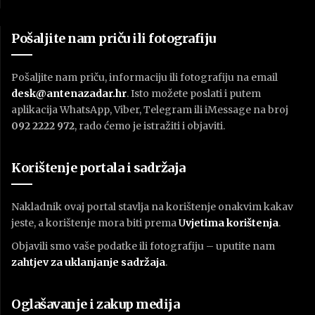
Pošaljite nam priču ili fotografiju
Pošaljite nam priču, informaciju ili fotografiju na email
desk@antenazadar.hr
. Isto možete poslati i putem
aplikacija WhatsApp, Viber, Telegram ili iMessage na broj
092 2222 972
, rado ćemo je istražiti i objaviti.
Korištenje portala i sadržaja
Nakladnik ovaj portal stavlja na korištenje onakvim kakav
jeste, a korištenje mora biti prema
U
vjetima korištenja
.
Objavili smo vaše podatke ili fotografiju – uputite nam
zahtjev za uklanjanje sadržaja
.
Oglašavanje i zakup medija