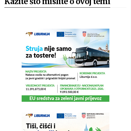
Kažite što mislite o ovoj temi