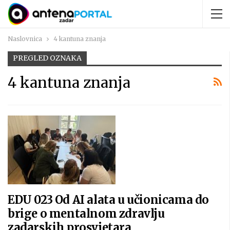
Naslovnica
4 kantuna znanja
PREGLED OZNAKA
4 kantuna znanja
EDU 023 Od AI alata u učionicama do
brige o mentalnom zdravlju
zadarskih prosvjetara