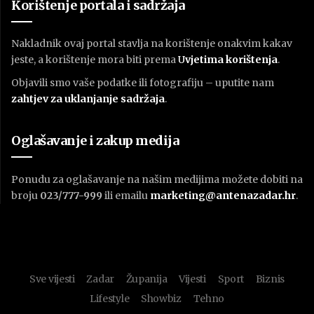
Korištenje portala i sadržaja
Nakladnik ovaj portal stavlja na korištenje onakvim kakav
jeste, a korištenje mora biti prema
U
vjetima korištenja
.
Objavili smo vaše podatke ili fotografiju – uputite nam
zahtjev za uklanjanje sadržaja
.
Oglašavanje i zakup medija
Ponudu za oglašavanje na našim medijima možete dobiti na
broju
023/777-999
ili emailu
marketing@antenazadar.hr
.
Sve vijesti
Zadar
Županija
Vijesti
Sport
Biznis
Lifestyle
Showbiz
Tehno