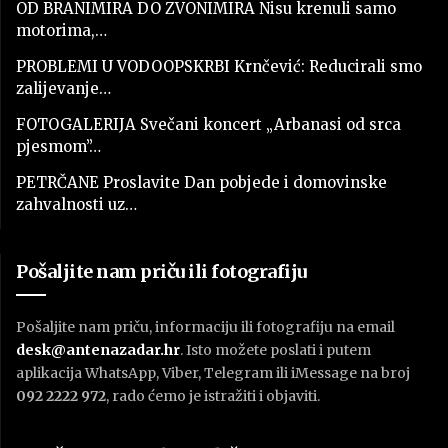
OD BRANIMIRA DO ZVONIMIRA Nisu krenuli samo
motorima,…
PROBLEMI U VODOOPSKRBI Krnčević: Reducirali smo
zalijevanje…
FOTOGALERIJA Svečani koncert „Arbanasi od srca
pjesmom”…
PETRČANE Proslavite Dan pobjede i domovinske
zahvalnosti uz…
Pošaljite nam priču ili fotografiju
Pošaljite nam priču, informaciju ili fotografiju na email
desk@antenazadar.hr
. Isto možete poslati i putem
aplikacija WhatsApp, Viber, Telegram ili iMessage na broj
092 2222 972
, rado ćemo je istražiti i objaviti.