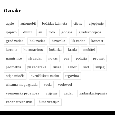
Oznake
apple
automobil
božidar kalmeta
cijene
cijepljenje
cjepivo
dhmz
eu
foto
google
gradsko vijeće
grad zadar
hnk zadar
hrvatska
kk zadar
koncert
korona
koronavirus
košarka
krađa
mobitel
namirnice
nk zadar
novac
pag
policija
promet
prometna
pu zadarska
rusija
sabor
sad
snijeg
stipe miočić
sveučilište u zadru
trgovina
ulicama moga grada
voda
vodovod
vremenska prognoza
vrijeme
zadar
zadarska županija
zadar street style
šime vrsaljko