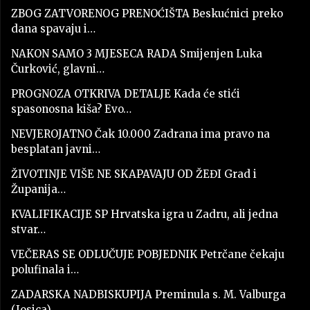
ZBOG ZATVORENOG PRENOĆIŠTA Beskućnici preko
dana spavaju i…
NAKON SAMO 3 MJESECA RADA Smijenjen Luka
Čurković, glavni…
PROGNOZA OTKRIVA DETALJE Kada će stići
spasonosna kiša? Evo…
NEVJEROJATNO Čak 10.000 Zadrana ima pravo na
besplatan javni…
ŽIVOTINJE VIŠE NE SKAPAVAJU OD ŽEĐI Grad i
Županija…
KVALIFIKACIJE SP Hrvatska igra u Zadru, ali jedna
stvar…
VEČERAS SE ODLUČUJE POBJEDNIK Petrčane čekaju
polufinala i…
ZADARSKA NADBISKUPIJA Preminula s. M. Valburga
(Josica)…