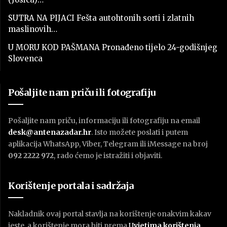
SUTRA NA PIJACI Fešta autohtonih sorti i zlatnih
maslinovih…
U MORU KOD PAŠMANA Pronađeno tijelo 24-godišnjeg
Slovenca
Pošaljite nam priču ili fotografiju
Pošaljite nam priču, informaciju ili fotografiju na email
desk@antenazadar.hr
. Isto možete poslati i putem
aplikacija WhatsApp, Viber, Telegram ili iMessage na broj
092 2222 972
, rado ćemo je istražiti i objaviti.
Korištenje portala i sadržaja
Nakladnik ovaj portal stavlja na korištenje onakvim kakav
jeste, a korištenje mora biti prema
U
vjetima korištenja
.