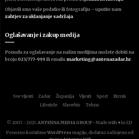
Objavili smo vaše podatke ili fotografiju – uputite nam
zahtjev za uklanjanje sadržaja
.
Oglašavanje i zakup medija
Ponudu za oglašavanje na našim medijima možete dobiti na
broju
023/777-999
ili emailu
marketing@antenazadar.hr
.
Sve vijesti
Zadar
Županija
Vijesti
Sport
Biznis
Lifestyle
Showbiz
Tehno
© 2007. - 2025.
ANTENNA MEDIA GROUP
• Made with ♥ in ZD
Ponosno koristimo
WordPress
magiju, dodatno začinjenu od