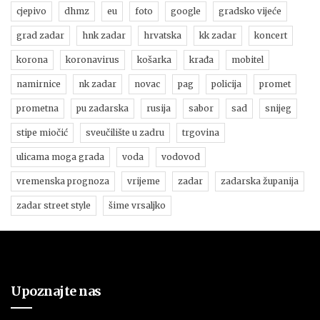
cjepivo
dhmz
eu
foto
google
gradsko vijeće
grad zadar
hnk zadar
hrvatska
kk zadar
koncert
korona
koronavirus
košarka
krađa
mobitel
namirnice
nk zadar
novac
pag
policija
promet
prometna
pu zadarska
rusija
sabor
sad
snijeg
stipe miočić
sveučilište u zadru
trgovina
ulicama moga grada
voda
vodovod
vremenska prognoza
vrijeme
zadar
zadarska županija
zadar street style
šime vrsaljko
Upoznajte nas