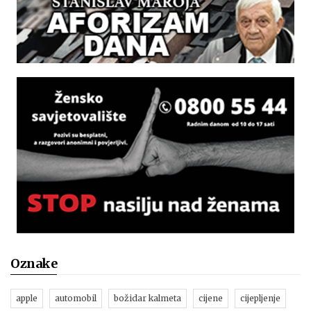
Oznake
apple
automobil
božidar kalmeta
cijene
cijepljenje