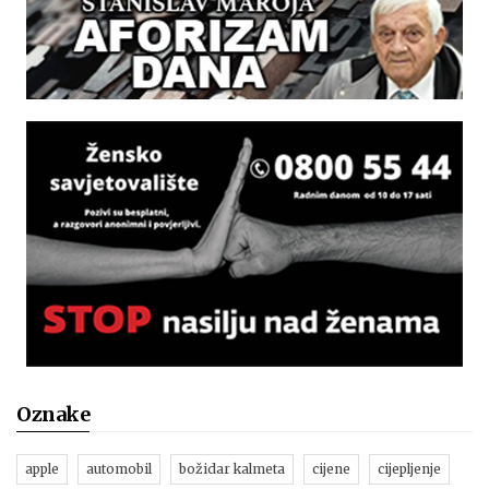
Oznake
apple
automobil
božidar kalmeta
cijene
cijepljenje