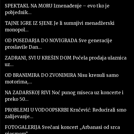
SPEKTAKL NA MORU Iznenađenje – evo tko je
pobjednik…
TAJNE IGRE IZ SJENE Je li sumnjivi menadžerski
monopol…
OD POSEDARJA DO NOVIGRADA Sve generacije
proslavile Dan…
ZADRANI, SVI U KREŠIN DOM Počela prodaja ulaznica
uz…
OD BRANIMIRA DO ZVONIMIRA Nisu krenuli samo
motorima,…
NA ZADARSKOJ RIVI Noć punog miseca uz koncerte i
preko 50…
PROBLEMI U VODOOPSKRBI Krnčević: Reducirali smo
zalijevanje…
FOTOGALERIJA Svečani koncert „Arbanasi od srca
pjesmom”…