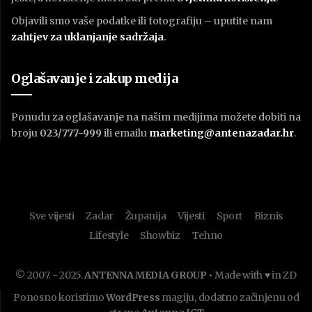
Objavili smo vaše podatke ili fotografiju – uputite nam
zahtjev za uklanjanje sadržaja
.
Oglašavanje i zakup medija
Ponudu za oglašavanje na našim medijima možete dobiti na
broju
023/777-999
ili emailu
marketing@antenazadar.hr
.
Sve vijesti
Zadar
Županija
Vijesti
Sport
Biznis
Lifestyle
Showbiz
Tehno
© 2007. - 2025.
ANTENNA MEDIA GROUP
• Made with ♥ in ZD
Ponosno koristimo
WordPress
magiju, dodatno začinjenu od