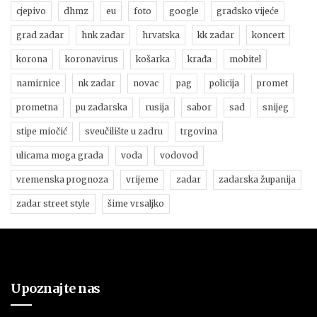
cjepivo
dhmz
eu
foto
google
gradsko vijeće
grad zadar
hnk zadar
hrvatska
kk zadar
koncert
korona
koronavirus
košarka
krađa
mobitel
namirnice
nk zadar
novac
pag
policija
promet
prometna
pu zadarska
rusija
sabor
sad
snijeg
stipe miočić
sveučilište u zadru
trgovina
ulicama moga grada
voda
vodovod
vremenska prognoza
vrijeme
zadar
zadarska županija
zadar street style
šime vrsaljko
Upoznajte nas