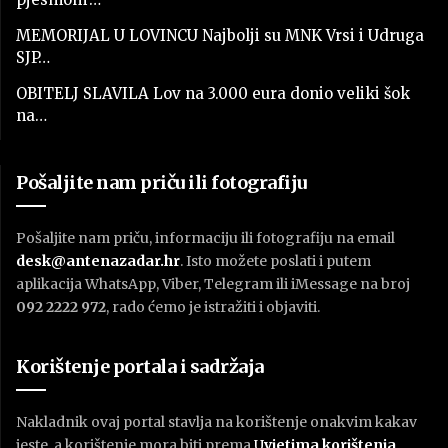
MEMORIJAL U LOVINCU Najbolji su MNK Vrsi i Udruga
SJP…
OBITELJ SLAVILA Lov na 3.000 eura donio veliki šok
na…
Pošaljite nam priču ili fotografiju
Pošaljite nam priču, informaciju ili fotografiju na email
desk@antenazadar.hr
. Isto možete poslati i putem
aplikacija WhatsApp, Viber, Telegram ili iMessage na broj
092 2222 972
, rado ćemo je istražiti i objaviti.
Korištenje portala i sadržaja
Nakladnik ovaj portal stavlja na korištenje onakvim kakav
jeste, a korištenje mora biti prema
U
vjetima korištenja
.