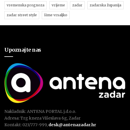
vremenska prognoza
vrijeme
zadar
zadarska županija
zadar street style
šime vrsaljko
Upoznajte nas
Nakladnik: ANTENA PORTAL j.d.o.o.
Adresa: Trg kneza Višeslava 6g, Zadar
Kontakt: 023/777-999,
desk@antenazadar.hr