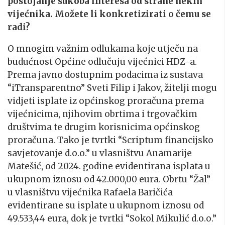
postojanje sukoba interesa od strane nekih
vijećnika. Možete li konkretizirati o čemu se
radi?
O mnogim važnim odlukama koje utječu na
budućnost Općine odlučuju vijećnici HDZ-a.
Prema javno dostupnim podacima iz sustava
“iTransparentno” Sveti Filip i Jakov, žitelji mogu
vidjeti isplate iz općinskog proračuna prema
vijećnicima, njihovim obrtima i trgovačkim
društvima te drugim korisnicima općinskog
proračuna. Tako je tvrtki “Scriptum financijsko
savjetovanje d.o.o.” u vlasništvu Anamarije
Matešić, od 2024. godine evidentirana isplata u
ukupnom iznosu od 42.000,00 eura. Obrtu “Žal”
u vlasništvu vijećnika Rafaela Baričića
evidentirane su isplate u ukupnom iznosu od
49.533,44 eura, dok je tvrtki “Sokol Mikulić d.o.o.”