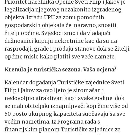
Prioritet načelnika Općine Sveti Filip i Jakov je
legalizacija njegovog nezakonito izgrađenog
objekta. Izradu UPU za zonu pomoćnih
gospodarskih objekata će, naravno, snositi
žitelji općine. Svjedoci smo i da vladajući
dužnosnici kupuju nekretnine kao da su na
rasprodaji, grade i prodaju stanove dok se žitelji
općine misle kako platiti sve veće namete.
Krenula je turistička sezona. Vaša ocjena?
Kalendar događanja Turističke zajednice Sveti
Filip i Jakov za ovo ljeto je siromašan i
nedovoljno atraktivan kao i svake godine, dok
se mali obiteljski iznajmljivači koji čine više od
50 posto ukupnog kapaciteta suočavaju sa sve
većim nametima. Iz Programa rada s
financijskim planom Turističke zajednice za