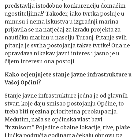
predstavlja istodobno konkurenciju domaćim
ugostiteljima!? Također, iako tvrtka posluje u
minusu i nema iskustva u izgradnji marina
prijavila se na natječaj za izradu projekta za
nautičku marinu u naselju Turanj. Pitanje svih
pitanja je svrha postojanja takve tvrtke! Ona ne
opravdava nikakav javni interes i jasno je u
čijem interesu ona postoji.
Kako ocjenjujete stanje javne infrastrukture u
Vašoj Općini?
Stanje javne infrastrukture jedna je od glavnih
stvari koje daju smisao postojanju Općine, to
treba biti njezina prioritetna preokupacija.
Međutim, naša se općinska vlast bavi
“biznisom”. Pojedine obalne lokacije, rive, plaže
i lučka područja godinama čekaju obnovu pa