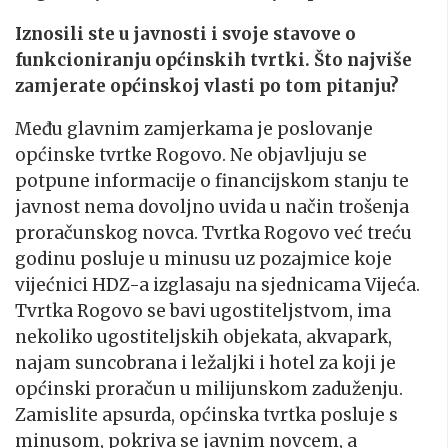
Iznosili ste u javnosti i svoje stavove o
funkcioniranju općinskih tvrtki. Što najviše
zamjerate općinskoj vlasti po tom pitanju?
Među glavnim zamjerkama je poslovanje
općinske tvrtke Rogovo. Ne objavljuju se
potpune informacije o financijskom stanju te
javnost nema dovoljno uvida u način trošenja
proračunskog novca. Tvrtka Rogovo već treću
godinu posluje u minusu uz pozajmice koje
vijećnici HDZ-a izglasaju na sjednicama Vijeća.
Tvrtka Rogovo se bavi ugostiteljstvom, ima
nekoliko ugostiteljskih objekata, akvapark,
najam suncobrana i ležaljki i hotel za koji je
općinski proračun u milijunskom zaduženju.
Zamislite apsurda, općinska tvrtka posluje s
minusom, pokriva se javnim novcem, a