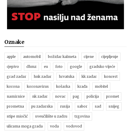
Oznake
apple
automobil
božidar kalmeta
cijene
cijepljenje
cjepivo
dhmz
eu
foto
google
gradsko vijeće
grad zadar
hnk zadar
hrvatska
kk zadar
koncert
korona
koronavirus
košarka
krađa
mobitel
namirnice
nk zadar
novac
pag
policija
promet
prometna
pu zadarska
rusija
sabor
sad
snijeg
stipe miočić
sveučilište u zadru
trgovina
ulicama moga grada
voda
vodovod