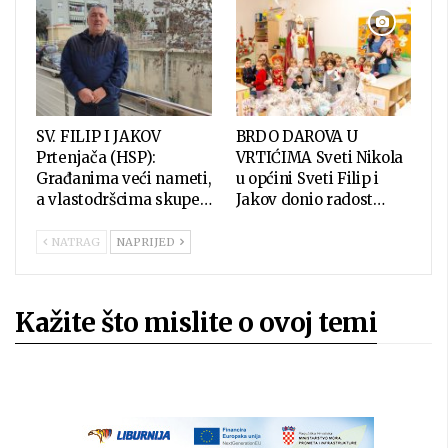
SV. FILIP I JAKOV
BRDO DAROVA U
Prtenjača (HSP):
VRTIĆIMA Sveti Nikola
Građanima veći nameti,
u općini Sveti Filip i
a vlastodršcima skupe…
Jakov donio radost…
NATRAG
NAPRIJED
Kažite što mislite o ovoj temi