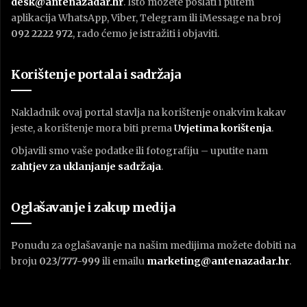
desk@antenazadar.hr
. Isto možete poslati i putem
aplikacija WhatsApp, Viber, Telegram ili iMessage na broj
092 2222 972
, rado ćemo je istražiti i objaviti.
Korištenje portala i sadržaja
Nakladnik ovaj portal stavlja na korištenje onakvim kakav
jeste, a korištenje mora biti prema
U
vjetima korištenja
.
Objavili smo vaše podatke ili fotografiju – uputite nam
zahtjev za uklanjanje sadržaja
.
Oglašavanje i zakup medija
Ponudu za oglašavanje na našim medijima možete dobiti na
broju
023/777-999
ili emailu
marketing@antenazadar.hr
.