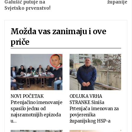
Galušić putuje na
županije
Svjetsko prvenstvo!
Možda vas zanimaju i ove
priče
NOVI POČETAK
ODLUKA VRHA
Prtenjačino imenovanje
STRANKE Siniša
spasilo jednu od
Prtenjača imenovan za
najsramotnijih epizoda
povjerenika
u…
županijskog HSP-a