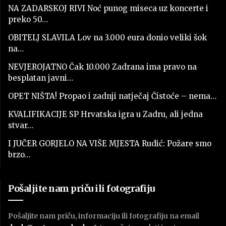
NA ZADARSKOJ RIVI Noć punog miseca uz koncerte i
preko 50…
OBITELJ SLAVILA Lov na 3.000 eura donio veliki šok
na…
NEVJEROJATNO Čak 10.000 Zadrana ima pravo na
besplatan javni…
OPET NIŠTA! Propao i zadnji natječaj Čistoće – nema…
KVALIFIKACIJE SP Hrvatska igra u Zadru, ali jedna
stvar…
I JUČER GORJELO NA VIŠE MJESTA Rudić: Požare smo
brzo…
Pošaljite nam priču ili fotografiju
Pošaljite nam priču, informaciju ili fotografiju na email