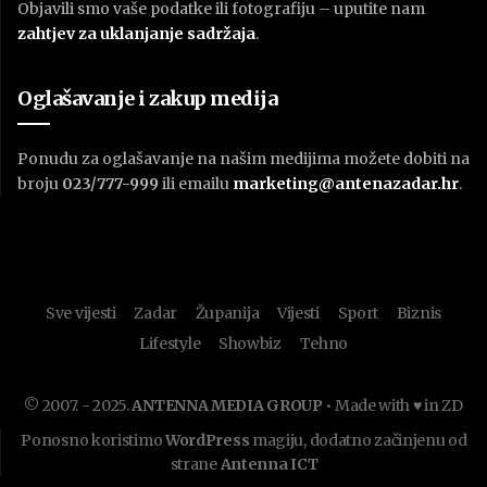
Objavili smo vaše podatke ili fotografiju – uputite nam
zahtjev za uklanjanje sadržaja
.
Oglašavanje i zakup medija
Ponudu za oglašavanje na našim medijima možete dobiti na
broju
023/777-999
ili emailu
marketing@antenazadar.hr
.
Sve vijesti
Zadar
Županija
Vijesti
Sport
Biznis
Lifestyle
Showbiz
Tehno
© 2007. - 2025.
ANTENNA MEDIA GROUP
• Made with ♥ in ZD
Ponosno koristimo
WordPress
magiju, dodatno začinjenu od
strane
Antenna ICT