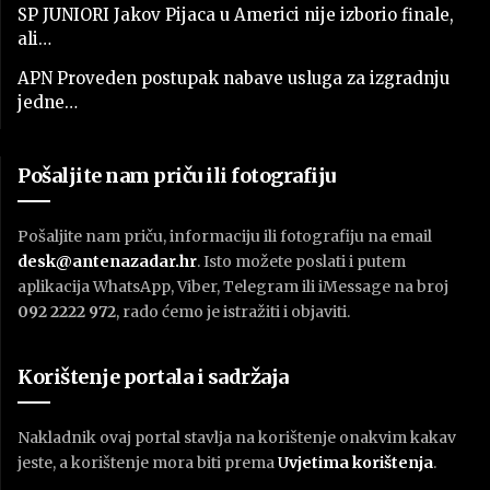
SP JUNIORI Jakov Pijaca u Americi nije izborio finale,
ali…
APN Proveden postupak nabave usluga za izgradnju
jedne…
Pošaljite nam priču ili fotografiju
Pošaljite nam priču, informaciju ili fotografiju na email
desk@antenazadar.hr
. Isto možete poslati i putem
aplikacija WhatsApp, Viber, Telegram ili iMessage na broj
092 2222 972
, rado ćemo je istražiti i objaviti.
Korištenje portala i sadržaja
Nakladnik ovaj portal stavlja na korištenje onakvim kakav
jeste, a korištenje mora biti prema
U
vjetima korištenja
.