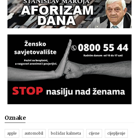
Oznake
apple
automobil
božidar kalmeta
cijene
cijepljenje