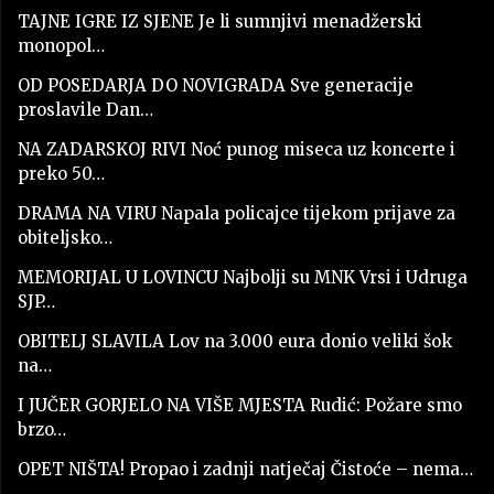
TAJNE IGRE IZ SJENE Je li sumnjivi menadžerski
monopol…
OD POSEDARJA DO NOVIGRADA Sve generacije
proslavile Dan…
NA ZADARSKOJ RIVI Noć punog miseca uz koncerte i
preko 50…
DRAMA NA VIRU Napala policajce tijekom prijave za
obiteljsko…
MEMORIJAL U LOVINCU Najbolji su MNK Vrsi i Udruga
SJP…
OBITELJ SLAVILA Lov na 3.000 eura donio veliki šok
na…
I JUČER GORJELO NA VIŠE MJESTA Rudić: Požare smo
brzo…
OPET NIŠTA! Propao i zadnji natječaj Čistoće – nema…