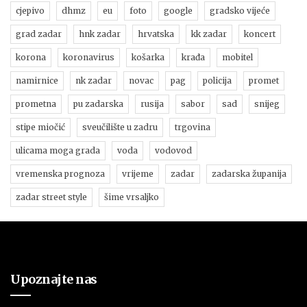
cjepivo
dhmz
eu
foto
google
gradsko vijeće
grad zadar
hnk zadar
hrvatska
kk zadar
koncert
korona
koronavirus
košarka
krađa
mobitel
namirnice
nk zadar
novac
pag
policija
promet
prometna
pu zadarska
rusija
sabor
sad
snijeg
stipe miočić
sveučilište u zadru
trgovina
ulicama moga grada
voda
vodovod
vremenska prognoza
vrijeme
zadar
zadarska županija
zadar street style
šime vrsaljko
Upoznajte nas