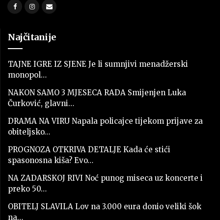
Najčitanije
TAJNE IGRE IZ SJENE Je li sumnjivi menadžerski
monopol…
NAKON SAMO 3 MJESECA RADA Smijenjen Luka
Čurković, glavni…
DRAMA NA VIRU Napala policajce tijekom prijave za
obiteljsko…
PROGNOZA OTKRIVA DETALJE Kada će stići
spasonosna kiša? Evo…
NA ZADARSKOJ RIVI Noć punog miseca uz koncerte i
preko 50…
OBITELJ SLAVILA Lov na 3.000 eura donio veliki šok
na…