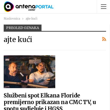
Naslovnica
ajte kući
PREGLED OZNAKA
ajte kući
Službeni spot Elkana Floride
premijerno prikazan na CMC TV, u
spotu sudjeluje i HGSS