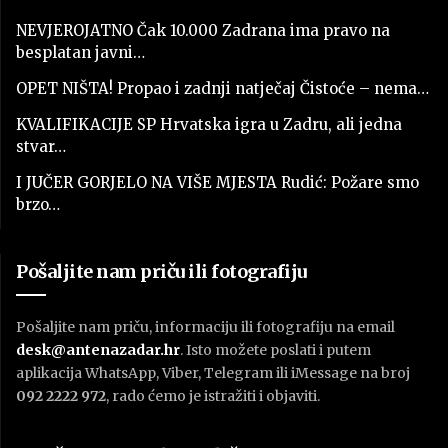
NEVJEROJATNO Čak 10.000 Zadrana ima pravo na
besplatan javni…
OPET NIŠTA! Propao i zadnji natječaj Čistoće – nema…
KVALIFIKACIJE SP Hrvatska igra u Zadru, ali jedna
stvar…
I JUČER GORJELO NA VIŠE MJESTA Rudić: Požare smo
brzo…
Pošaljite nam priču ili fotografiju
Pošaljite nam priču, informaciju ili fotografiju na email
desk@antenazadar.hr
. Isto možete poslati i putem
aplikacija WhatsApp, Viber, Telegram ili iMessage na broj
092 2222 972
, rado ćemo je istražiti i objaviti.