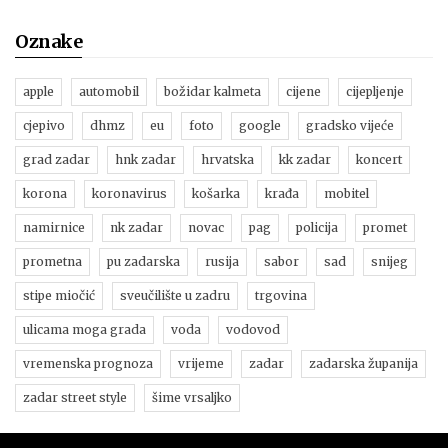
Oznake
apple
automobil
božidar kalmeta
cijene
cijepljenje
cjepivo
dhmz
eu
foto
google
gradsko vijeće
grad zadar
hnk zadar
hrvatska
kk zadar
koncert
korona
koronavirus
košarka
krađa
mobitel
namirnice
nk zadar
novac
pag
policija
promet
prometna
pu zadarska
rusija
sabor
sad
snijeg
stipe miočić
sveučilište u zadru
trgovina
ulicama moga grada
voda
vodovod
vremenska prognoza
vrijeme
zadar
zadarska županija
zadar street style
šime vrsaljko