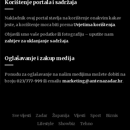
Korištenje portala i sadržaja
Nakladnik ovaj portal stavlja na korištenje onakvim kakav
jeste, a korištenje mora biti prema
U
vjetima korištenja
.
Objavili smo vaše podatke ili fotografiju – uputite nam
zahtjev za uklanjanje sadržaja
.
Oglašavanje i zakup medija
Ponudu za oglašavanje na našim medijima možete dobiti na
broju
023/777-999
ili emailu
marketing@antenazadar.hr
.
Sve vijesti
Zadar
Županija
Vijesti
Sport
Biznis
Lifestyle
Showbiz
Tehno