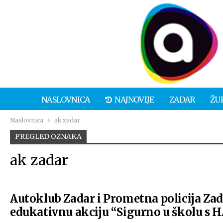
NASLOVNICA
NAJNOVIJE
ZADAR
ŽU
Naslovnica
ak zadar
PREGLED OZNAKA
ak zadar
Autoklub Zadar i Prometna policija Za
edukativnu akciju “Sigurno u školu s