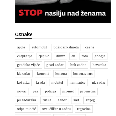
Oznake
apple
automobil
božidar kalmeta
cijene
cijepljenje
cjepivo
dhmz
eu
foto
google
gradsko vijeće
grad zadar
hnk zadar
hrvatska
kk zadar
koncert
korona
koronavirus
košarka
krađa
mobitel
namirnice
nk zadar
novac
pag
policija
promet
prometna
pu zadarska
rusija
sabor
sad
snijeg
stipe miočić
sveučilište u zadru
trgovina