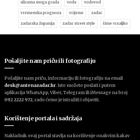
ulicama moga grada
voda
vodovod
vremenska prognoza
vrijeme
zadar
zadarska županija
zadar street style
šime vrsaljko
Pošaljite nam priču ili fotografiju
Pošaljite nam priču, informaciju ili fotografiju na email
desk@antenazadar.hr
. Isto možete poslati i putem
aplikacija WhatsApp, Viber, Telegram ili iMessage na broj
092 2222 972
, rado ćemo je istražiti i objaviti.
Korištenje portala i sadržaja
Nakladnik ovaj portal stavlja na korištenje onakvim kakav