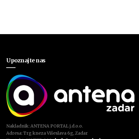
Upoznajte nas
Nakladnik: ANTENA PORTAL j.d.o.o.
Adresa: Trg kneza Višeslava 6g, Zadar