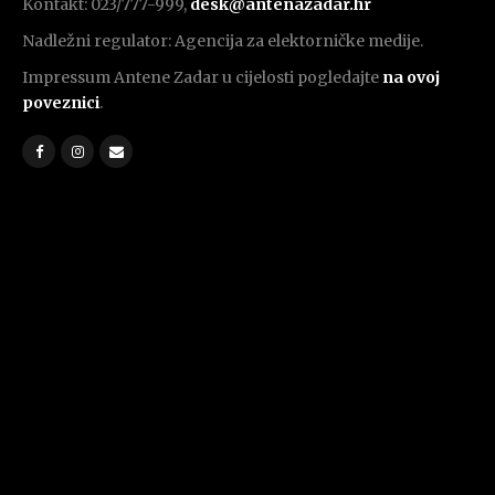
Kontakt: 023/777-999,
desk@antenazadar.hr
Nadležni regulator: Agencija za elektorničke medije.
Impressum Antene Zadar u cijelosti pogledajte
na ovoj
poveznici
.