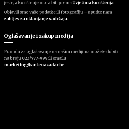
jeste, a korištenje mora biti prema
U
vjetima korištenja
.
Objavili smo vaše podatke ili fotografiju – uputite nam
zahtjev za uklanjanje sadržaja
.
Oglašavanje i zakup medija
Ponudu za oglašavanje na našim medijima možete dobiti
na broju
023/777-999
ili emailu
marketing@antenazadar.hr
.