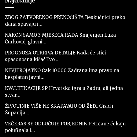
Najčitanije
ZBOG ZATVORENOG PRENOĆIŠTA Beskućnici preko
dana spavaju i…
NAKON SAMO 3 MJESECA RADA Smijenjen Luka
Čurković, glavni…
PROGNOZA OTKRIVA DETALJE Kada će stići
spasonosna kiša? Evo…
NEVJEROJATNO Čak 10.000 Zadrana ima pravo na
besplatan javni…
KVALIFIKACIJE SP Hrvatska igra u Zadru, ali jedna
stvar…
ŽIVOTINJE VIŠE NE SKAPAVAJU OD ŽEĐI Grad i
Županija…
VEČERAS SE ODLUČUJE POBJEDNIK Petrčane čekaju
polufinala i…