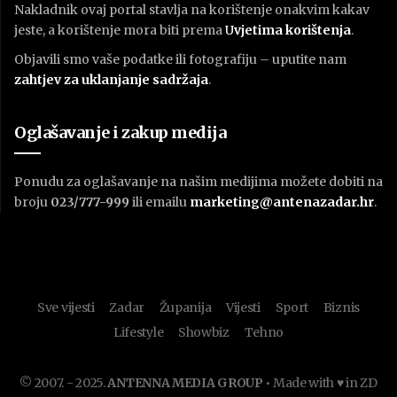
Nakladnik ovaj portal stavlja na korištenje onakvim kakav
jeste, a korištenje mora biti prema
U
vjetima korištenja
.
Objavili smo vaše podatke ili fotografiju – uputite nam
zahtjev za uklanjanje sadržaja
.
Oglašavanje i zakup medija
Ponudu za oglašavanje na našim medijima možete dobiti na
broju
023/777-999
ili emailu
marketing@antenazadar.hr
.
Sve vijesti
Zadar
Županija
Vijesti
Sport
Biznis
Lifestyle
Showbiz
Tehno
© 2007. - 2025.
ANTENNA MEDIA GROUP
• Made with ♥ in ZD