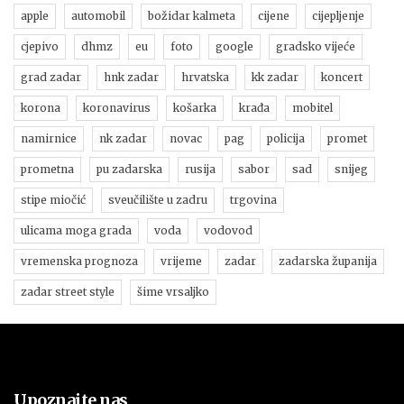
apple
automobil
božidar kalmeta
cijene
cijepljenje
cjepivo
dhmz
eu
foto
google
gradsko vijeće
grad zadar
hnk zadar
hrvatska
kk zadar
koncert
korona
koronavirus
košarka
krađa
mobitel
namirnice
nk zadar
novac
pag
policija
promet
prometna
pu zadarska
rusija
sabor
sad
snijeg
stipe miočić
sveučilište u zadru
trgovina
ulicama moga grada
voda
vodovod
vremenska prognoza
vrijeme
zadar
zadarska županija
zadar street style
šime vrsaljko
Upoznajte nas