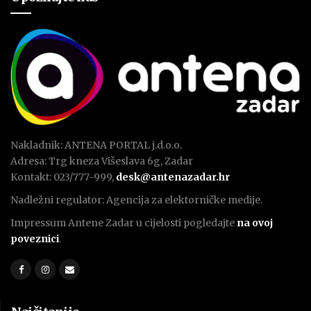
Nakladnik: ANTENA PORTAL j.d.o.o.
Adresa: Trg kneza Višeslava 6g, Zadar
Kontakt: 023/777-999,
desk@antenazadar.hr
Nadležni regulator: Agencija za elektorničke medije.
Impressum Antene Zadar u cijelosti pogledajte
na ovoj
poveznici
.