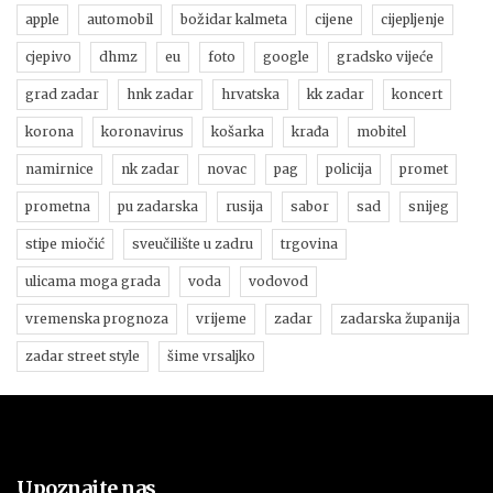
apple
automobil
božidar kalmeta
cijene
cijepljenje
cjepivo
dhmz
eu
foto
google
gradsko vijeće
grad zadar
hnk zadar
hrvatska
kk zadar
koncert
korona
koronavirus
košarka
krađa
mobitel
namirnice
nk zadar
novac
pag
policija
promet
prometna
pu zadarska
rusija
sabor
sad
snijeg
stipe miočić
sveučilište u zadru
trgovina
ulicama moga grada
voda
vodovod
vremenska prognoza
vrijeme
zadar
zadarska županija
zadar street style
šime vrsaljko
Upoznajte nas