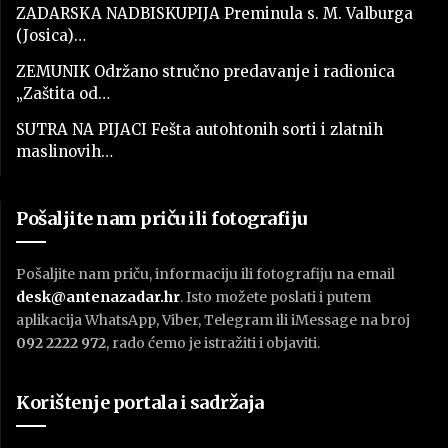
ZADARSKA NADBISKUPIJA Preminula s. M. Valburga
(Josica)…
ZEMUNIK Održano stručno predavanje i radionica
„Zaštita od…
SUTRA NA PIJACI Fešta autohtonih sorti i zlatnih
maslinovih…
Pošaljite nam priču ili fotografiju
Pošaljite nam priču, informaciju ili fotografiju na email
desk@antenazadar.hr
. Isto možete poslati i putem
aplikacija WhatsApp, Viber, Telegram ili iMessage na broj
092 2222 972
, rado ćemo je istražiti i objaviti.
Korištenje portala i sadržaja