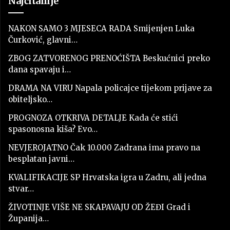
Najčitanije
NAKON SAMO 3 MJESECA RADA Smijenjen Luka
Čurković, glavni…
ZBOG ZATVORENOG PRENOĆIŠTA Beskućnici preko
dana spavaju i…
DRAMA NA VIRU Napala policajce tijekom prijave za
obiteljsko…
PROGNOZA OTKRIVA DETALJE Kada će stići
spasonosna kiša? Evo…
NEVJEROJATNO Čak 10.000 Zadrana ima pravo na
besplatan javni…
KVALIFIKACIJE SP Hrvatska igra u Zadru, ali jedna
stvar…
ŽIVOTINJE VIŠE NE SKAPAVAJU OD ŽEĐI Grad i
Županija…