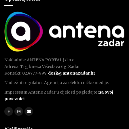
Nakladnik: ANTENA PORTAL j.d.o.o.
Adresa: Trg kneza Višeslava 6g, Zadar
Kontakt: 023/777-999,
desk@antenazadar.hr
Nadležni regulator: Agencija za elektorničke medije.
Impressum Antene Zadar u cijelosti pogledajte
na ovoj
poveznici
.