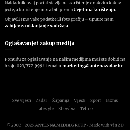
Nakladnik ovaj portal stavlja na korištenje onakvim kakav
jeste, a korištenje mora biti prema
U
vjetima korištenja
.
Objavili smo vaše podatke ili fotografiju – uputite nam
zahtjev za uklanjanje sadržaja
.
Oglašavanje i zakup medija
Ponudu za oglašavanje na našim medijima možete dobiti na
broju
023/777-999
ili emailu
marketing@antenazadar.hr
.
Sve vijesti
Zadar
Županija
Vijesti
Sport
Biznis
Lifestyle
Showbiz
Tehno
© 2007. - 2025.
ANTENNA MEDIA GROUP
• Made with ♥ in ZD