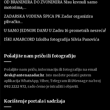
OD BRANIMIRA DO ZVONIMIRA Nisu krenuli samo
motorima,…
ZADARSKA VODENA ŠPICA PK Zadar organizira
plivačko…
U SAMO JEDNOM DANU U Zadru 16 prometnih nesreća!
IŠKI AMARCORD Izložba fotografija Silvia Panovića
Pošaljite nam priču ili fotografiju
Pošaljite nam priču, informaciju ili fotografiju na email
desk@antenazadar.hr
. Isto možete poslati i putem
aplikacija WhatsApp, Viber, Telegram ili iMessage na broj
092 2222 972
, rado ćemo je istražiti i objaviti.
Korištenje portala i sadržaja