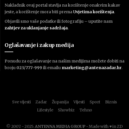
Nakladnik ovaj portal stavlja na korištenje onakvim kakav
jeste, a korištenje mora biti prema
U
vjetima korištenja
.
Objavili smo vaše podatke ili fotografiju – uputite nam
zahtjev za uklanjanje sadržaja
.
Oglašavanje i zakup medija
Ponudu za oglašavanje na našim medijima možete dobiti na
broju
023/777-999
ili emailu
marketing@antenazadar.hr
.
Sve vijesti
Zadar
Županija
Vijesti
Sport
Biznis
Lifestyle
Showbiz
Tehno
© 2007. - 2025.
ANTENNA MEDIA GROUP
• Made with ♥ in ZD