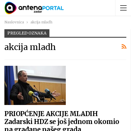
Naslovnica
akcija mladh
PREGLED OZNAKA
akcija mladh
PRIOPĆENJE AKCIJE MLADIH
Zadarski HDZ se još jednom okomio
na građane našeg grada