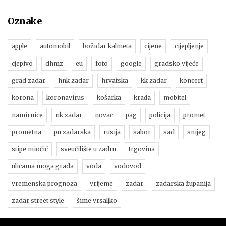
Oznake
apple
automobil
božidar kalmeta
cijene
cijepljenje
cjepivo
dhmz
eu
foto
google
gradsko vijeće
grad zadar
hnk zadar
hrvatska
kk zadar
koncert
korona
koronavirus
košarka
krađa
mobitel
namirnice
nk zadar
novac
pag
policija
promet
prometna
pu zadarska
rusija
sabor
sad
snijeg
stipe miočić
sveučilište u zadru
trgovina
ulicama moga grada
voda
vodovod
vremenska prognoza
vrijeme
zadar
zadarska županija
zadar street style
šime vrsaljko